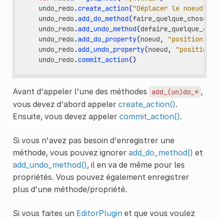
undo_redo
.
create_action
(
"Déplacer le noeud"
)
undo_redo
.
add_do_method
(
faire_quelque_chose
)
undo_redo
.
add_undo_method
(
defaire_quelque_chos
undo_redo
.
add_do_property
(
noeud
,
"position"
,
V
undo_redo
.
add_undo_property
(
noeud
,
"position"
,
undo_redo
.
commit_action
()
Avant d'appeler l'une des méthodes
,
add_(un)do_*
vous devez d'abord appeler
create_action()
.
Ensuite, vous devez appeler
commit_action()
.
Si vous n'avez pas besoin d'enregistrer une
méthode, vous pouvez ignorer
add_do_method()
et
add_undo_method()
, il en va de même pour les
propriétés. Vous pouvez également enregistrer
plus d'une méthode/propriété.
Si vous faites un
EditorPlugin
et que vous voulez