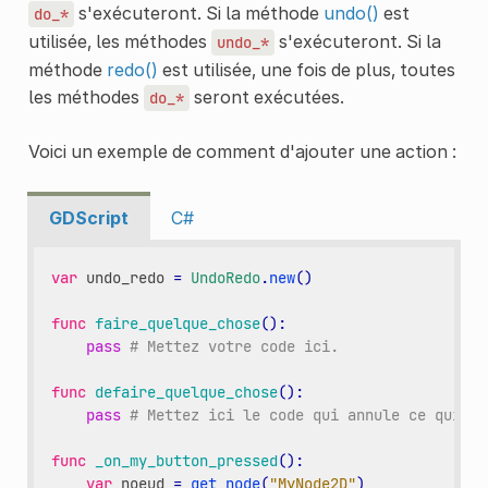
s'exécuteront. Si la méthode
undo()
est
do_*
utilisée, les méthodes
s'exécuteront. Si la
undo_*
méthode
redo()
est utilisée, une fois de plus, toutes
les méthodes
seront exécutées.
do_*
Voici un exemple de comment d'ajouter une action :
GDScript
C#
var
undo_redo
=
UndoRedo
.
new
()
func
faire_quelque_chose
():
pass
# Mettez votre code ici.
func
defaire_quelque_chose
():
pass
# Mettez ici le code qui annule ce qui es
func
_on_my_button_pressed
():
var
noeud
=
get_node
(
"MyNode2D"
)