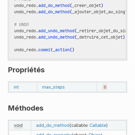
undo_redo
.
add_do_method
(
_creer_objet
)
undo_redo
.
add_do_method
(
_ajouter_objet_au_singleto
# UNDO
undo_redo
.
add_undo_method
(
_retirer_objet_du_single
undo_redo
.
add_undo_method
(
_detruire_cet_objet
)
undo_redo
.
commit_action
()
Propriétés
int
max_steps
0
Méthodes
void
add_do_method
(callable:
Callable
)
add_do_property
(object:
Object
,