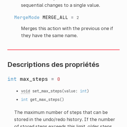
sequential changes to a single value.
MergeMode
MERGE_ALL
=
2
Merges this action with the previous one if
they have the same name.
Descriptions des propriétés
int
max_steps
=
0
void
set_max_steps
(value:
int
)
int
get_max_steps
()
The maximum number of steps that can be
stored in the undo/redo history. If the number
of stored steps exceeds this limit, older steps