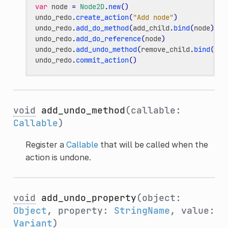
var
node
=
Node2D
.
new
()
undo_redo
.
create_action
(
"Add node"
)
undo_redo
.
add_do_method
(
add_child
.
bind
(
node
))
undo_redo
.
add_do_reference
(
node
)
undo_redo
.
add_undo_method
(
remove_child
.
bind
(
nod
undo_redo
.
commit_action
()
void
add_undo_method
(callable:
Callable
)
Register a
Callable
that will be called when the
action is undone.
void
add_undo_property
(object:
Object
, property:
StringName
, value:
Variant
)