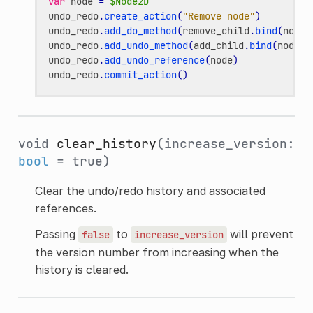
var
node
=
$Node2D
undo_redo
.
create_action
(
"Remove node"
)
undo_redo
.
add_do_method
(
remove_child
.
bind
(
node
)
undo_redo
.
add_undo_method
(
add_child
.
bind
(
node
))
undo_redo
.
add_undo_reference
(
node
)
undo_redo
.
commit_action
()
void
clear_history
(increase_version:
bool
= true)
Clear the undo/redo history and associated
references.
Passing
to
will prevent
false
increase_version
the version number from increasing when the
history is cleared.