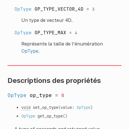
OpType
OP_TYPE_VECTOR_4D
=
3
Un type de vecteur 4D.
OpType
OP_TYPE_MAX
=
4
Représente la taille de l'énumération
OpType
.
Descriptions des propriétés
OpType
op_type
=
0
void
set_op_type
(value:
OpType
)
OpType
get_op_type
()
A type of operands and returned value.