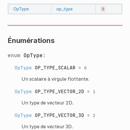
OpType
op_type
0
Énumérations
enum
OpType
:
OpType
OP_TYPE_SCALAR
=
0
Un scalaire à virgule flottante.
OpType
OP_TYPE_VECTOR_2D
=
1
Un type de vecteur 2D.
OpType
OP_TYPE_VECTOR_3D
=
2
Un type de vecteur 3D.