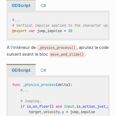
GDScript
C#
#...
# Vertical impulse applied to the character upon j
@export
var
jump_impulse
=
20
À l'intérieur de
, ajoutez le code
_physics_process()
suivant avant le bloc
.
move_and_slide()
GDScript
C#
func
_physics_process
(
delta
):
#...
# Jumping.
if
is_on_floor
()
and
Input
.
is_action_just_pres
target_velocity
.
y
=
jump_impulse