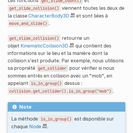
Les fonctions
et
get_slide_count()
viennent toutes les deux de
get_slide_collision()
la classe
CharacterBody3D
et sont liées à
.
move_and_slide()
retourne un
get_slide_collision()
objet
KinematicCollision3D
qui contient des
informations sur le lieu et la manière dont la
collision s'est produite. Par exemple, nous utilisons
sa propriété
pour vérifier si nous
get_collider
sommes entrés en collision avec un "mob", en
appelant
dessus :
is_in_group()
.
collision.get_collider().is_in_group("mob")
Note
La méthode
est disponible sur
is_in_group()
chaque
Node
.