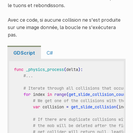
le tuons et rebondissons.
Avec ce code, si aucune collision ne s'est produite
sur une image donnée, la boucle ne s'exécutera
pas.
GDScript
C#
func
_physics_process
(
delta
):
#...
# Iterate through all collisions that occurred
for
index
in
range
(
get_slide_collision_count
()
# We get one of the collisions with the pl
var
collision
=
get_slide_collision
(
index
)
# If there are duplicate collisions with a
# the mob will be deleted after the first 
# get_collider will return null, leading t