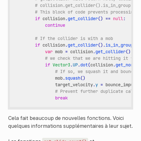
# collision.get_collider().is_in_group("mo
# This block of code prevents processing d
if
collision
.
get_collider
()
==
null
:
continue
# If the collider is with a mob
if
collision
.
get_collider
()
.
is_in_group
(
"m
var
mob
=
collision
.
get_collider
()
# we check that we are hitting it from
if
Vector3
.
UP
.
dot
(
collision
.
get_normal
# If so, we squash it and bounce.
mob
.
squash
()
target_velocity
.
y
=
bounce_impulse
# Prevent further duplicate calls.
break
Cela fait beaucoup de nouvelles fonctions. Voici
quelques informations supplémentaires à leur sujet.