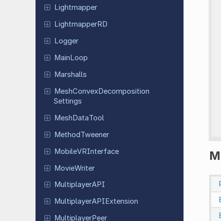
Lightmapper
Lightmapper
RD
Logger
MainLoop
Marshalls
Mesh
Convex
Decomposition
Settings
Mesh
Data
Tool
Method
Tweener
Mobile
VRInterface
M
Movie
Writer
Multiplayer
API
Multiplayer
APIExtension
Multiplayer
Peer