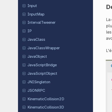
D
Input
InputMap
La 
Interval
Tweener
plu
IP
les
avo
JavaClass
Java
Class
Wrapper
L'
Java
Object
Java
Script
Bridge
Java
Script
Object
JNISingleton
JSONRPC
Kinematic
Collision
2D
Kinematic
Collision
3D