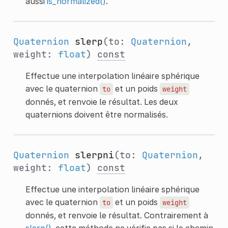
aussi
is_normalized()
.
Quaternion
slerp
(to:
Quaternion
,
weight:
float
)
const
Effectue une interpolation linéaire sphérique
avec le quaternion
et un poids
to
weight
donnés, et renvoie le résultat. Les deux
quaternions doivent être normalisés.
Quaternion
slerpni
(to:
Quaternion
,
weight:
float
)
const
Effectue une interpolation linéaire sphérique
avec le quaternion
et un poids
to
weight
donnés, et renvoie le résultat. Contrairement à
slerp()
, cette méthode ne vérifie pas si le chemin