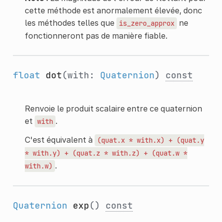
cette méthode est anormalement élevée, donc
les méthodes telles que
ne
is_zero_approx
fonctionneront pas de manière fiable.
float
dot
(with:
Quaternion
)
const
Renvoie le produit scalaire entre ce quaternion
et
.
with
C'est équivalent à
(quat.x
*
with.x)
+
(quat.y
*
with.y)
+
(quat.z
*
with.z)
+
(quat.w
*
.
with.w)
Quaternion
exp
()
const