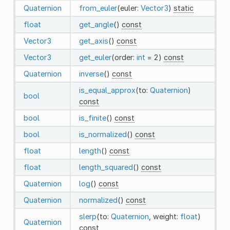
Quaternion
from_euler
(euler:
Vector3
)
static
float
get_angle
()
const
Vector3
get_axis
()
const
Vector3
get_euler
(order:
int
= 2)
const
Quaternion
inverse
()
const
is_equal_approx
(to:
Quaternion
)
bool
const
bool
is_finite
()
const
bool
is_normalized
()
const
float
length
()
const
float
length_squared
()
const
Quaternion
log
()
const
Quaternion
normalized
()
const
slerp
(to:
Quaternion
, weight:
float
)
Quaternion
const