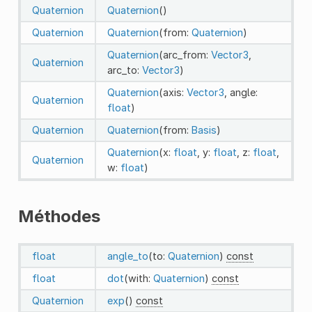
Quaternion
Quaternion
()
Quaternion
Quaternion
(from:
Quaternion
)
Quaternion
(arc_from:
Vector3
,
Quaternion
arc_to:
Vector3
)
Quaternion
(axis:
Vector3
, angle:
Quaternion
float
)
Quaternion
Quaternion
(from:
Basis
)
Quaternion
(x:
float
, y:
float
, z:
float
,
Quaternion
w:
float
)
Méthodes
float
angle_to
(to:
Quaternion
)
const
float
dot
(with:
Quaternion
)
const
Quaternion
exp
()
const