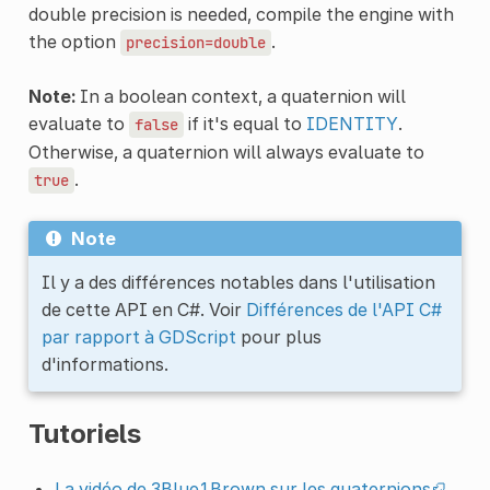
double precision is needed, compile the engine with
the option
.
precision=double
Note:
In a boolean context, a quaternion will
evaluate to
if it's equal to
IDENTITY
.
false
Otherwise, a quaternion will always evaluate to
.
true
Note
Il y a des différences notables dans l'utilisation
de cette API en C#. Voir
Différences de l'API C#
par rapport à GDScript
pour plus
d'informations.
Tutoriels
La vidéo de 3Blue1Brown sur les quaternions