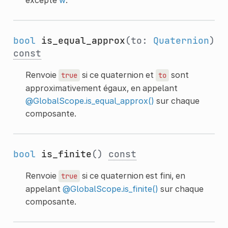
bool
is_equal_approx
(to:
Quaternion
)
const
Renvoie
si ce quaternion et
sont
true
to
approximativement égaux, en appelant
@GlobalScope.is_equal_approx()
sur chaque
composante.
bool
is_finite
()
const
Renvoie
si ce quaternion est fini, en
true
appelant
@GlobalScope.is_finite()
sur chaque
composante.