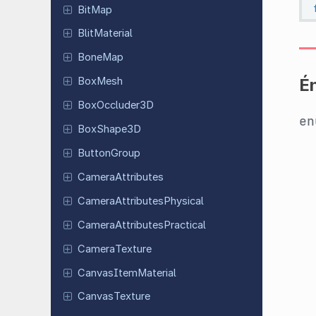
BitMap
Blit
Material
BoneMap
É
BoxMesh
Box
Occluder
3D
e
Box
Shape
3D
Button
Group
Camera
Attributes
Camera
Attributes
Physical
Camera
Attributes
Practical
Camera
Texture
Canvas
Item
Material
Canvas
Texture