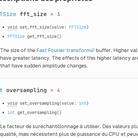
TSize
fft_size
=
3
void
set_fft_size
(value:
FFTSize
)
FFTSize
get_fft_size
()
The size of the
Fast Fourier transform
buffer. Higher val
have greater latency. The effects of this higher latency ar
that have sudden amplitude changes.
t
oversampling
=
4
void
set_oversampling
(value:
int
)
int
get_oversampling
()
Le facteur de suréchantillonnage à utiliser. Des valeurs p
qualité, mais nécessitent plus de puissance du CPU et pe