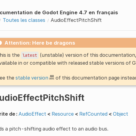
cumentation de Godot Engine 4.7 en français
Toutes les classes
AudioEffectPitchShift
Attention: Here be dragons
his is the
(unstable) version of this documentatio
latest
vailable in or compatible with released stable versions of 
ee the
stable version
of this documentation page instea
udioEffectPitchShift
ite de :
AudioEffect
<
Resource
<
RefCounted
<
Object
s a pitch-shifting audio effect to an audio bus.