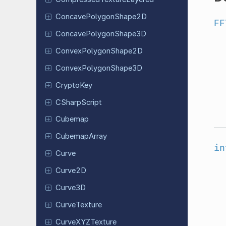
Concave
Polygon
Shape
2D
FF
Concave
Polygon
Shape
3D
Convex
Polygon
Shape
2D
Convex
Polygon
Shape
3D
CryptoKey
CSharp
Script
Cubemap
Cubemap
Array
in
Curve
Curve2D
Curve3D
Curve
Texture
Curve
XYZTexture