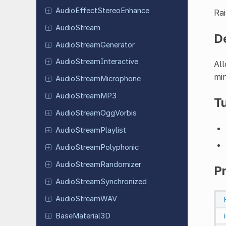
Audio
Effect
Stereo
Enhance
Rai
Audio
Stream
D
Audio
Stream
Generator
Audio
Stream
Interactive
All
min
Audio
Stream
Microphone
Audio
Stream
MP3
Tu
Audio
Stream
Ogg
Vorbis
Audio
Stream
Playlist
Audio
Stream
Polyphonic
Audio
Stream
Randomizer
P
Audio
Stream
Synchronized
Audio
Stream
WAV
Base
Material
3D