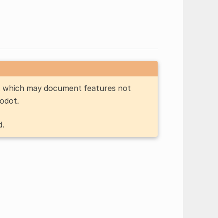
n, which may document features not
Godot.
d.