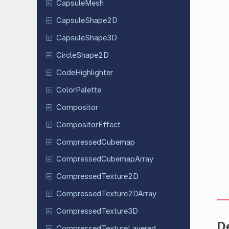
Capsule
Mesh
Capsule
Shape
2D
Capsule
Shape
3D
Circle
Shape
2D
Code
Highlighter
Color
Palette
Compositor
Compositor
Effect
Compressed
Cubemap
Compressed
Cubemap
Array
Compressed
Texture
2D
Compressed
Texture
2DArray
Compressed
Texture
3D
De
Compressed
Texture
Layered