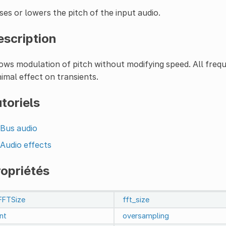
ses or lowers the pitch of the input audio.
escription
ows modulation of pitch without modifying speed. All frequ
imal effect on transients.
toriels
Bus audio
Audio effects
ropriétés
FFTSize
fft_size
int
oversampling