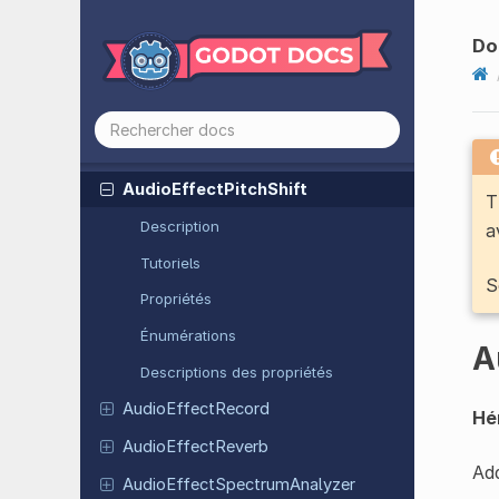
Audio
Effect
Low
Pass
Filter
Audio
Effect
Low
Shelf
Filter
Do
Audio
Effect
Notch
Filter
Audio
Effect
Panner
Audio
Effect
Phaser
Audio
Effect
Pitch
Shift
T
Description
a
Tutoriels
S
Propriétés
Énumérations
A
Descriptions des propriétés
Audio
Effect
Record
Hér
Audio
Effect
Reverb
Add
Audio
Effect
Spectrum
Analyzer