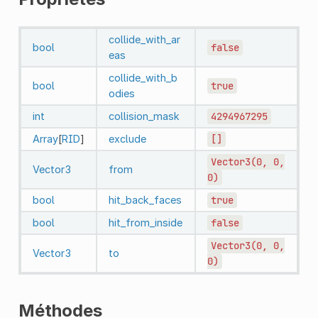
collide_with_ar
bool
false
eas
collide_with_b
bool
true
odies
int
collision_mask
4294967295
Array
[
RID
]
exclude
[]
Vector3(0,
0,
Vector3
from
0)
bool
hit_back_faces
true
bool
hit_from_inside
false
Vector3(0,
0,
Vector3
to
0)
Méthodes