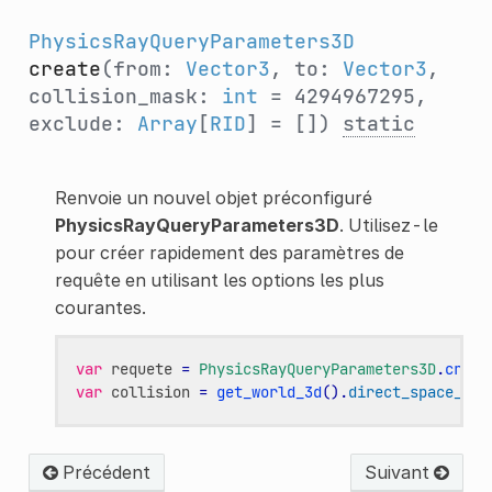
PhysicsRayQueryParameters3D
create
(from:
Vector3
, to:
Vector3
,
collision_mask:
int
= 4294967295,
exclude:
Array
[
RID
] = [])
static
Renvoie un nouvel objet préconfiguré
PhysicsRayQueryParameters3D
. Utilisez-le
pour créer rapidement des paramètres de
requête en utilisant les options les plus
courantes.
var
requete
=
PhysicsRayQueryParameters3D
.
creat
var
collision
=
get_world_3d
()
.
direct_space_sta
Précédent
Suivant