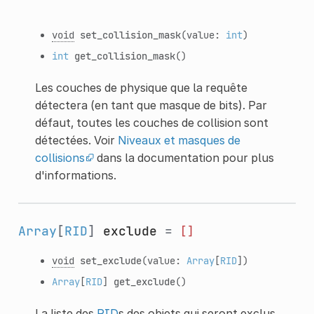
void
set_collision_mask
(value:
int
)
int
get_collision_mask
()
Les couches de physique que la requête
détectera (en tant que masque de bits). Par
défaut, toutes les couches de collision sont
détectées. Voir
Niveaux et masques de
collisions
dans la documentation pour plus
d'informations.
Array
[
RID
]
exclude
=
[]
void
set_exclude
(value:
Array
[
RID
])
Array
[
RID
]
get_exclude
()
La liste des
RID
s des objets qui seront exclus