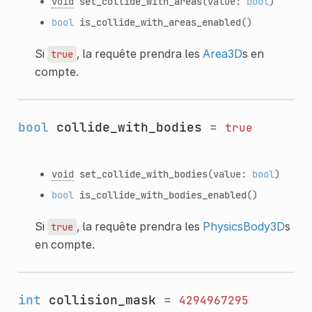
void
set_collide_with_areas
(value:
bool
)
bool
is_collide_with_areas_enabled
()
Si
, la requête prendra les
Area3D
s en
true
compte.
bool
collide_with_bodies
=
true
void
set_collide_with_bodies
(value:
bool
)
bool
is_collide_with_bodies_enabled
()
Si
, la requête prendra les
PhysicsBody3D
s
true
en compte.
int
collision_mask
=
4294967295