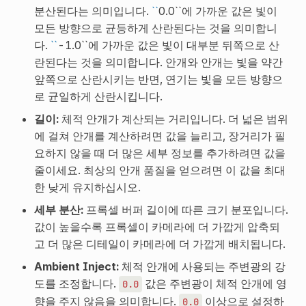
분산된다는 의미입니다.
``
0.0``에 가까운 값은 빛이
모든 방향으로 균등하게 산란된다는 것을 의미합니
다.
``
-1.0``에 가까운 값은 빛이 대부분 뒤쪽으로 산
란된다는 것을 의미합니다. 안개와 안개는 빛을 약간
앞쪽으로 산란시키는 반면, 연기는 빛을 모든 방향으
로 균일하게 산란시킵니다.
길이:
체적 안개가 계산되는 거리입니다. 더 넓은 범위
에 걸쳐 안개를 계산하려면 값을 늘리고, 장거리가 필
요하지 않을 때 더 많은 세부 정보를 추가하려면 값을
줄이세요. 최상의 안개 품질을 얻으려면 이 값을 최대
한 낮게 유지하십시오.
세부 분산:
프록셀 버퍼 길이에 따른 크기 분포입니다.
값이 높을수록 프록셀이 카메라에 더 가깝게 압축되
고 더 많은 디테일이 카메라에 더 가깝게 배치됩니다.
Ambient Inject:
체적 안개에 사용되는 주변광의 강
도를 조정합니다.
값은 주변광이 체적 안개에 영
0.0
향을 주지 않음을 의미합니다.
이상으로 설정하
0.0