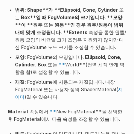
범위:
Shape**가 **Ellipsoid
,
Cone
,
Cylinder
또
는
Box**일 때 FogVolume의 크기입니다. **모양
**이 **원추
또는
원통**인 경우 원추/원통이 범위
내에 맞게 조정됩니다. **Extents
속성을 통한 원뿔/
원통 모양의 비균일 크기 조정은 지원되지 않지만 대
신 FogVolume 노드 크기를 조정할 수 있습니다.
모양:
FogVolume의 모양입니다.
Ellipsoid
,
Cone
,
Cylinder
,
Box
또는
**
World**(전역 체적 안개 역
할을 함)로 설정할 수 있습니다.
재질:
FogVolume에 사용되는 재질입니다. 내장
FogMaterial 또는 사용자 정의 ShaderMaterial(
셰
이더
)일 수 있습니다.
Material
속성에서
**
New FogMaterial**을 선택한
후 FogMaterial에서 다음 속성을 조정할 수 있습니다.
밀도:
FogVolume의 밀도입니다. 밀도가 높은 객체는