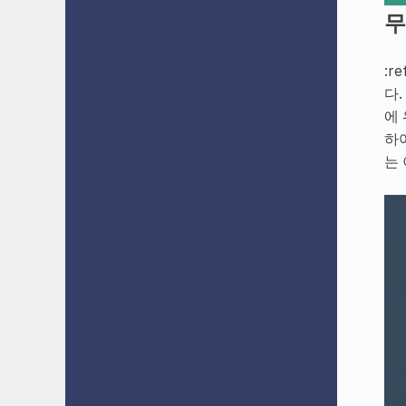
무
:re
다. 
에
하
는