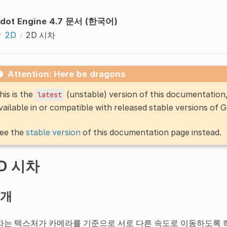
dot Engine 4.7 문서 (한국어)
2D
2D 시차
Attention: Here be dragons
his is the
(unstable) version of this documentatio
latest
vailable in or compatible with released stable versions of 
ee the
stable version
of this documentation page instead.
D 시차
개
차는 텍스처가 카메라를 기준으로 서로 다른 속도로 이동하도록 