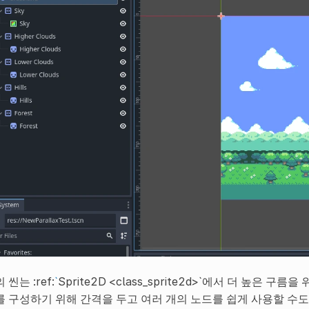
 씬는 :ref:
`
Sprite2D <class_sprite2d>`에서 더 높은
를 구성하기 위해 간격을 두고 여러 개의 노드를 쉽게 사용할 수도