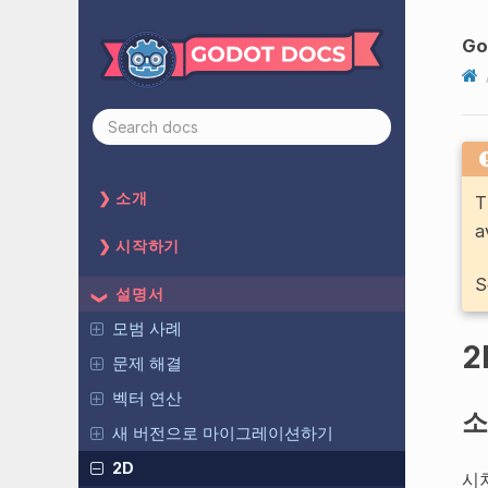
Go
소개
T
a
시작하기
S
설명서
모범 사례
2
문제 해결
벡터 연산
소
새 버전으로 마이그레이션하기
2D
시