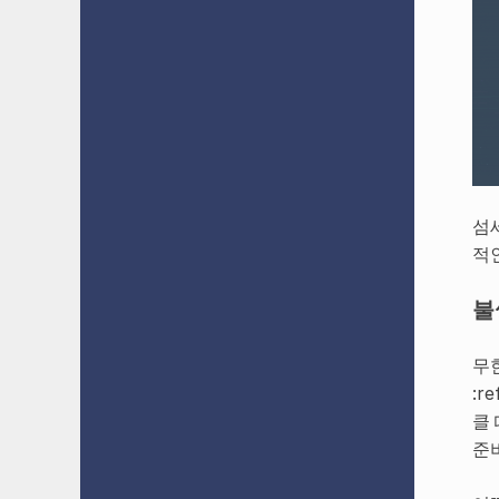
섬
적
불
무
:re
클
준