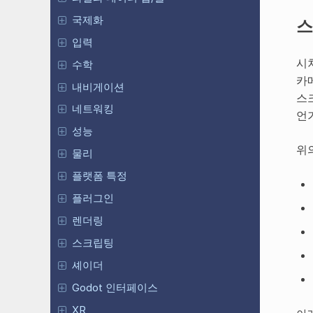
국제화
스
입력
시
수학
카
내비게이션
스
네트워킹
언
성능
위
물리
플랫폼 특정
플러그인
렌더링
스크립팅
셰이더
Godot 인터페이스
XR