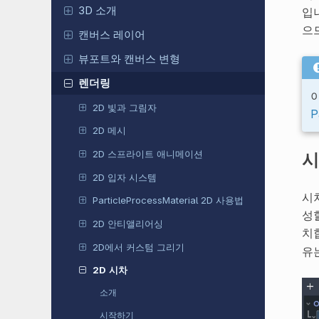
3D 소개
입니
으
캔버스 레이어
뷰포트와 캔버스 변형
렌더링
2D 빛과 그림자
P
2D 메시
2D 스프라이트 애니메이션
시
2D 입자 시스템
시
ParticleProcessMaterial 2D 사용법
성
2D 안티앨리어싱
치
2D에서 커스텀 그리기
유
2D 시차
소개
시작하기