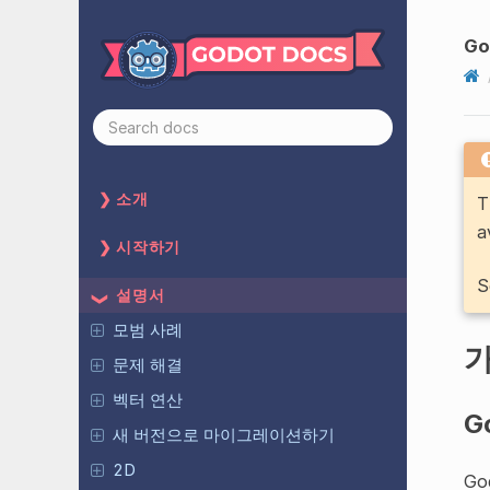
Go
소개
T
a
시작하기
S
설명서
모범 사례
문제 해결
벡터 연산
G
새 버전으로 마이그레이션하기
2D
G