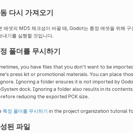
동 다시 가져오기
본 애셋의 MD5 체크섬이 바꿀 때, Godot는 튿정 애셋을 위해
보내기를 실행할 것입니다.
정 폴더를 무시하기
etimes, you have files that you don't want to be imported
e's press kit or promotional materials. You can place those
ignore. Ignoring a folder ensures it is not imported by Godo
eSystem dock. Ignoring a folder also results in its content
refore reducing the exported PCK size.
e
특정 폴더를 무시하기
in the project organization tutorial fo
성된 파일