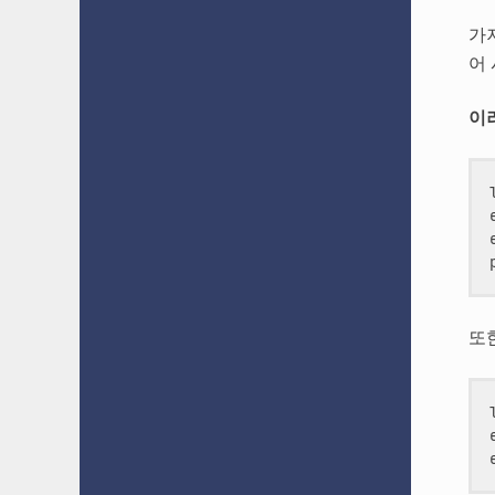
가
어
이
또