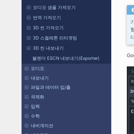
오디오 샘플 가져오기
번역 가져오기
3D 씬 가져오기
다
3D 스켈레톤 리타겟팅
3D 씬 내보내기
G
블렌더 ESCN 내보내기(Exporter)
오디오
내보내기
파일과 데이터 입/출
국제화
입력
수학
내비게이션