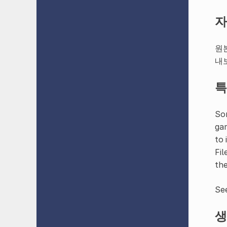
자
원
내
특
Som
gam
to 
Fil
the
Se
생