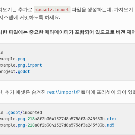
져오기는 추가로
파일을 생성하는데, 가져오기 
<asset>.import
 시스템에 커밋하도록 하세요.
러한 파일에는 중요한 메타데이터가 포함되어 있으므로 버전 제
ls
example
.
png
example
.
png
.
import
project
.
godot
한, 추가 애셋은 숨겨진
res://.import
폴더에 프리셋이 되어 있
ls
.
godot
/
imported
example
.
png
-
218
a8f2b3041327d8a5756f3a245f83b
.
ctex
example
.
png
-
218
a8f2b3041327d8a5756f3a245f83b
.
md5