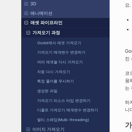
3D
요
애니메이션
애셋 파이프라인
가져오기 과정
Godot에서 애셋 가져오기
G
가져오기 매개변수 변경하기
진
여러 애셋을 다시 가져오기
자동 다시 가져오기
코
용
특정 폴더를 무시하기
는
생성된 파일
가져오기 리소스 타입 변경하기
하
니다
디폴트 가져오기 매개변수 변경하기
멀티 스레딩(Multi-threading)
가
이미지 가져오기