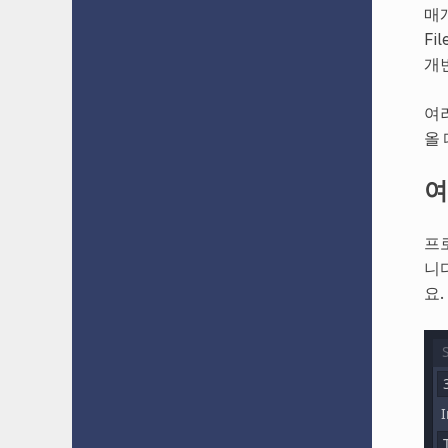
매
Fi
개
여
올
여
프
니
요