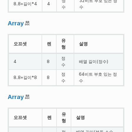
정
32비트 부호 있는 정
8..8+길이*4
4
수
수
Array
유
오프셋
렌
설명
형
정
4
8
배열 길이(정수)
수
정
64비트 부호 있는 정
8..8+길이*8
8
수
수
Array
유
오프셋
렌
설명
형
정
배열 길이(부동 소수