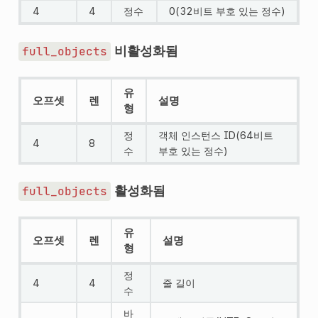
4
4
정수
0(32비트 부호 있는 정수)
비활성화됨
full_objects
유
오프셋
렌
설명
형
정
객체 인스턴스 ID(64비트
4
8
수
부호 있는 정수)
활성화됨
full_objects
유
오프셋
렌
설명
형
정
4
4
줄 길이
수
바