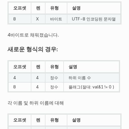
오프셋
렌
유형
설명
8
X
바이트
UTF-8 인코딩된 문자열
4바이트로 채워졌습니다.
새로운 형식의 경우:
오프셋
렌
유형
설명
4
4
정수
하위 이름 수
8
4
정수
플래그(절대: val&1 != 0 )
각 이름 및 하위 이름에 대해
오프셋
렌
유형
설명