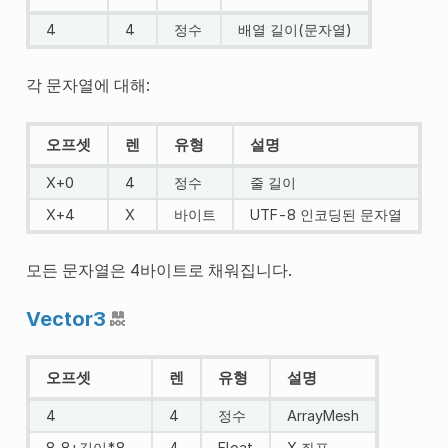
4
4
정수
배열 길이(문자열)
각 문자열에 대해:
오프셋
렌
유형
설명
X+0
4
정수
줄 길이
X+4
X
바이트
UTF-8 인코딩된 문자열
모든 문자열은 4바이트로 채워집니다.
Vector3
오프셋
렌
유형
설명
4
4
정수
ArrayMesh
8..8+길이*8
4
Float
X 좌표