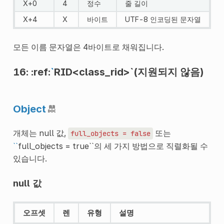
X+0
4
정수
줄 길이
X+4
X
바이트
UTF-8 인코딩된 문자열
모든 이름 문자열은 4바이트로 채워집니다.
16: :ref:
`
RID<class_rid>`(지원되지 않음)
Object
개체는 null 값,
또는
full_objects
=
false
``
full_objects = true``의 세 가지 방법으로 직렬화될 수
있습니다.
null 값
오프셋
렌
유형
설명