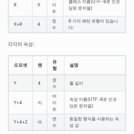
클래스 이름(UTF-8로 인코
8
X
이
딩된 문자열)
트
정
6 가지 패턴 유형이 있습니
X+8
4
수
다:
각각의 속성:
유
오프셋
렌
설명
형
정
Y
4
줄 길이
수
바
속성 이름(UTF-8로 인코
Y+4
지
이
딩된 문자열)
트
변
동일한 형식을 사용하는 속
Y+4+Z
여
수
성 값