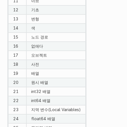
11
아브
12
기초
13
변형
14
색
15
노드 경로
16
없애다
17
오브젝트
18
사전
19
배열
20
원시 배열
21
int32 배열
22
int64 배열
23
지역 변수(Local Variables)
24
float64 배열