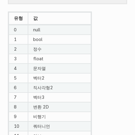
유형
값
0
null
1
bool
2
정수
3
float
4
문자열
5
벡터2
6
직사각형2
7
벡터3
8
변환 2D
9
비행기
10
쿼터니언