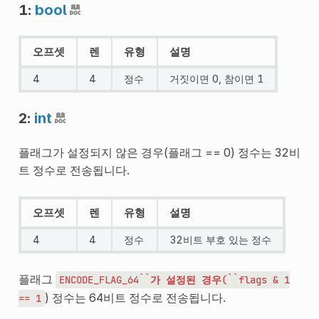
1:
bool
오프셋
렌
유형
설명
4
4
정수
거짓이면 0, 참이면 1
2:
int
플래그가 설정되지 않은 경우(플래그 == 0) 정수는 32비
트 정수로 전송됩니다.
오프셋
렌
유형
설명
4
4
정수
32비트 부호 있는 정수
플래그
ENCODE_FLAG_64``가
설정된
경우(``flags
&
1
) 정수는 64비트 정수로 전송됩니다.
==
1