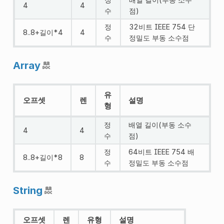
4
4
수
점)
정
32비트 IEEE 754 단
8..8+길이*4
4
수
정밀도 부동 소수점
Array
유
오프셋
렌
설명
형
정
배열 길이(부동 소수
4
4
수
점)
정
64비트 IEEE 754 배
8..8+길이*8
8
수
정밀도 부동 소수점
String
오프셋
렌
유형
설명