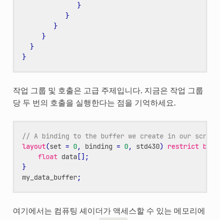
}
}
}
}
}
}
작업 그룹 및 호출은 고급 주제입니다. 지금은 작업 그룹
당 두 번의 호출을 실행한다는 점을 기억하세요.
// A binding to the buffer we create in our script
layout
(
set
=
0
,
binding
=
0
,
std430
)
restrict
buff
float
data
[];
}
my_data_buffer
;
여기에서는 컴퓨팅 셰이더가 액세스할 수 있는 메모리에