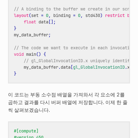
// A binding to the buffer we create in our script
layout
(
set
=
0
,
binding
=
0
,
std430
)
restrict
buff
float
data
[];
}
my_data_buffer
;
// The code we want to execute in each invocation
void
main
()
{
// gl_GlobalInvocationID.x uniquely identifies
my_data_buffer
.
data
[
gl_GlobalInvocationID
.
x
]
*
}
이 코드는 부동 소수점 배열을 가져와서 각 요소에 2를
곱하고 결과를 다시 버퍼 배열에 저장합니다. 이제 한 줄
씩 살펴보겠습니다.
#[compute]
#version 450