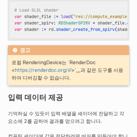
# Load GLSL shader
var
shader_file
:
=
load
(
"res://compute_example.gls
var
shader_spirv
:
RDShaderSPIRV
=
shader_file
.
get_
var
shader
:
=
rd
.
shader_create_from_spirv
(
shader_s
경고
로컬 RenderingDevice는
`
RenderDoc
<
https://renderdoc.org/
>`__과 같은 도구를 사용
하여 디버깅할 수 없습니다.
입력 데이터 제공
기억하실 수 있듯이 입력 배열을 셰이더에 전달하고 각
요소에 2를 곱하여 결과를 얻으려고 합니다.
컴퓨팅 셰이더에 값을 전달하려면 버퍼를 만들어야 합니