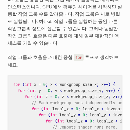
인스턴스입니다. CPU에서 컴퓨팅 셰이더를 시작하면 실
행할 작업 그룹 수를 알려줍니다. 작업 그룹은 서로 병렬
로 실행됩니다. 하나의 작업그룹을 실행하는 동안 다른
작업그룹의 정보에 접근할 수 없습니다. 그러나 동일한
작업 그룹의 호출은 다른 호출에 대해 일부 제한적인 액
세스를 가질 수 있습니다.
작업 그룹과 호출을 거대한 중첩
루프로 생각해보
for
세요.
for
(
int
x
=
0
;
x
<
workgroup_size_x
;
x
++
)
{
for
(
int
y
=
0
;
y
<
workgroup_size_y
;
y
++
)
{
for
(
int
z
=
0
;
z
<
workgroup_size_z
;
z
++
)
{
// Each workgroup runs independently and i
for
(
int
local_x
=
0
;
local_x
<
invocation
for
(
int
local_y
=
0
;
local_y
<
invocat
for
(
int
local_z
=
0
;
local_z
<
invo
// Compute shader runs here.