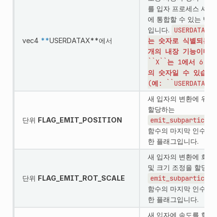
를 입자 프로세스 셰이
에 통합할 수 있는 벡터
입니다.
USERDATAX``
vec4
**
USERDATAX**에서
는
숫자로
식별되는
개의
내장
기능이며,
``X``는
1에서
6
사
의
숫자일
수
있습니
(예:
``USERDATA3
).
새 입자의 변환에 위치
할당하는
단위
FLAG_EMIT_POSITION
emit_subparticle(
함수의 마지막 인수에 
한 플래그입니다.
새 입자의 변환에 회전
및 크기 조정을 할당하
단위
FLAG_EMIT_ROT_SCALE
emit_subparticle(
함수의 마지막 인수에 
한 플래그입니다.
새 입자에 속도를 할당