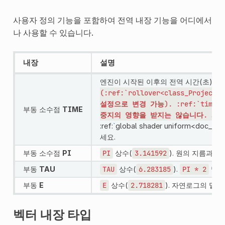
사용자 정의 기능을 포함하여 전역 내장 기능을 어디에서
나 사용할 수 있습니다.
내장
설명
엔진이 시작된 이후의 전역 시간(초)입
(:ref:`rollover<class_ProjectSe
설정으로
변경
가능).
:ref:`time_
부동 소수점
TIME
중지의
영향을
받지는
않습니다.
시
:ref:
`
global shader uniform<doc
세요.
부동 소수점
PI
PI
상수(
3.141592
). 원의 지름과 
부동
TAU
TAU
상수(
6.283185
).
PI
*
2
및 
부동
E
E
상수(
2.718281
). 자연로그의 밑이
벡터 내장 타입