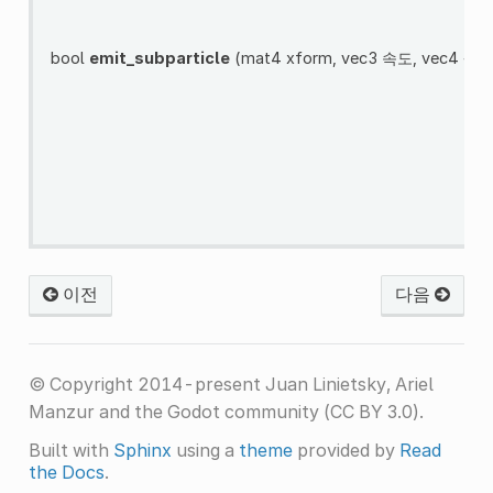
bool
emit_subparticle
(mat4 xform, vec3 속도, vec4 색
이전
다음
© Copyright 2014-present Juan Linietsky, Ariel
Manzur and the Godot community (CC BY 3.0).
Built with
Sphinx
using a
theme
provided by
Read
the Docs
.