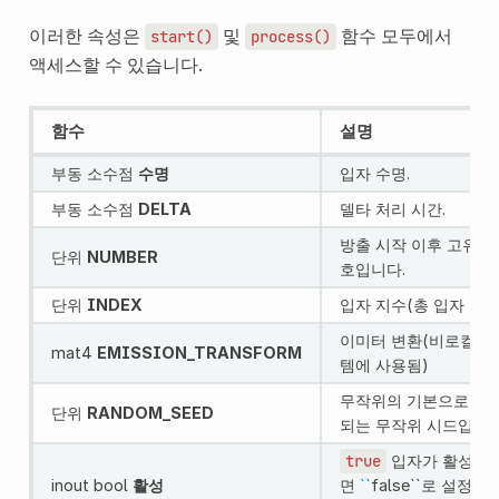
이러한 속성은
및
함수 모두에서
start()
process()
액세스할 수 있습니다.
함수
설명
부동 소수점
수명
입자 수명.
부동 소수점
DELTA
델타 처리 시간.
방출 시작 이후 고유 번
단위
NUMBER
호입니다.
단위
INDEX
입자 지수(총 입자 기준)
이미터 변환(비로컬 시
mat4
EMISSION_TRANSFORM
템에 사용됨)
무작위의 기본으로 사
단위
RANDOM_SEED
되는 무작위 시드입니다
true
입자가 활성화
inout bool
활성
면
``
false``로 설정할 