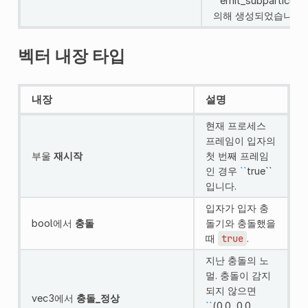
``
emit_subparticle()
의해 생성되었습니다)
벡터 내장 타입
내장
설명
현재 프로세스
프레임이 입자의
부울
재시작
첫 번째 프레임
인 경우
``
true``
입니다.
입자가 입자 충
bool에서
충돌
돌기와 충돌했을
때
true
.
지난 충돌의 노
멀. 충돌이 감지
되지 않으면
vec3에서
충돌_정상
``
(0.0, 0.0,