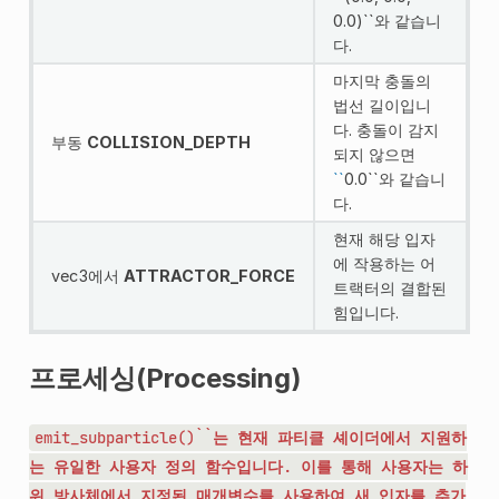
0.0)``와 같습니
다.
마지막 충돌의
법선 길이입니
다. 충돌이 감지
부동
COLLISION_DEPTH
되지 않으면
``
0.0``와 같습니
다.
현재 해당 입자
에 작용하는 어
vec3에서
ATTRACTOR_FORCE
트랙터의 결합된
힘입니다.
프로세싱(Processing)
emit_subparticle()``는
현재
파티클
셰이더에서
지원하
는
유일한
사용자
정의
함수입니다.
이를
통해
사용자는
하
위
방사체에서
지정된
매개변수를
사용하여
새
입자를
추가