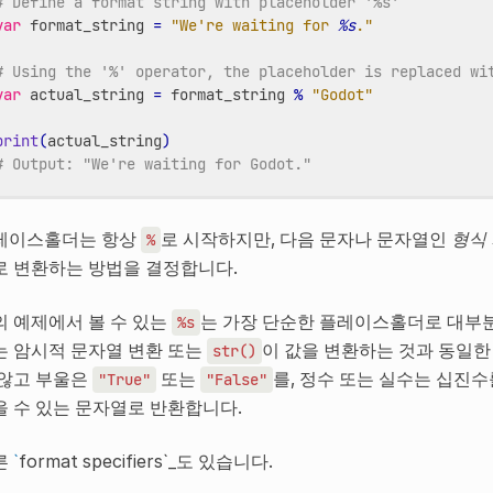
# Define a format string with placeholder '%s'
var
format_string
=
"We're waiting for 
%s
."
# Using the '%' operator, the placeholder is replaced wi
var
actual_string
=
format_string
%
"Godot"
print
(
actual_string
)
# Output: "We're waiting for Godot."
레이스홀더는 항상
로 시작하지만, 다음 문자나 문자열인
형식 지
%
로 변환하는 방법을 결정합니다.
의 예제에서 볼 수 있는
는 가장 단순한 플레이스홀더로 대부분
%s
는 암시적 문자열 변환 또는
이 값을 변환하는 것과 동일한
str()
 않고 부울은
또는
를, 정수 또는 실수는 십진
"True"
"False"
을 수 있는 문자열로 반환합니다.
른
`
format specifiers`_도 있습니다.