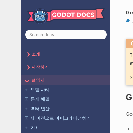
Go
소개
T
a
시작하기
S
설명서
모범 사례
G
문제 해결
벡터 연산
G
새 버전으로 마이그레이션하기
2D