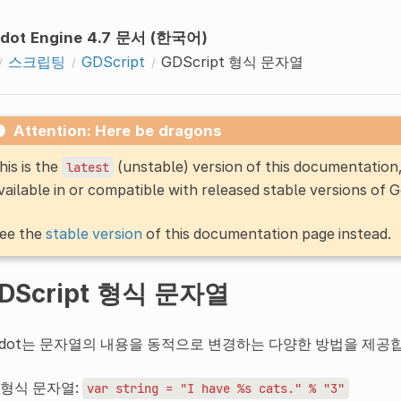
dot Engine 4.7 문서 (한국어)
스크립팅
GDScript
GDScript 형식 문자열
Attention: Here be dragons
his is the
(unstable) version of this documentatio
latest
vailable in or compatible with released stable versions of 
ee the
stable version
of this documentation page instead.
DScript 형식 문자열
odot는 문자열의 내용을 동적으로 변경하는 다양한 방법을 제공
형식 문자열:
var
string
=
"I
have
%s
cats."
%
"3"