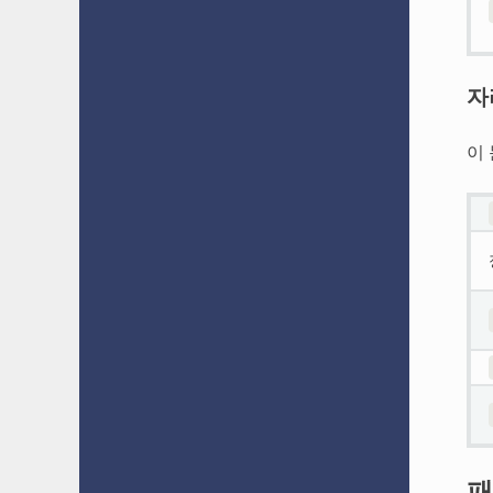
자
이
패