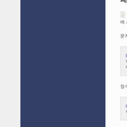
.
에
문
정