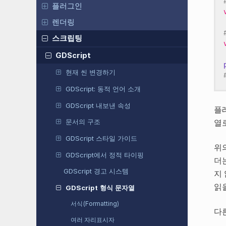
플러그인
렌더링
스크립팅
GDScript
현재 씬 변경하기
GDScript: 동적 언어 소개
GDScript 내보낸 속성
플
열
문서의 구조
GDScript 스타일 가이드
위
GDScript에서 정적 타이핑
더
GDScript 경고 시스템
지
읽
GDScript 형식 문자열
서식(Formatting)
다
여러 자리표시자