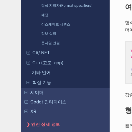
여
형식 지정자(Format specifiers)
패딩
형
이스케이프 시퀀스
더
정보 설정
문자열 연결
C#/.NET
C++(고도-cpp)
기타 언어
핵심 기능
셰이더
값
Godot 인터페이스
형
XR
엔진 상세 정보
플