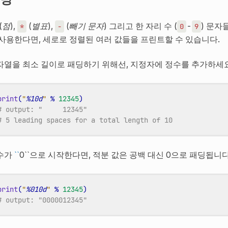
(
점
),
(
별표
),
(
빼기 문자
) 그리고 한 자리 수 (
-
) 문자
*
-
0
9
 사용한다면, 세로로 정렬된 여러 값들을 프린트할 수 있습니다.
자열을 최소 길이로 패딩하기 위해선, 지정자에 정수를 추가하세요
print
(
"
%10d
"
%
12345
)
# output: "     12345"
# 5 leading spaces for a total length of 10
수가
``
0``으로 시작한다면, 적분 값은 공백 대신 0으로 패딩됩니다
print
(
"
%010d
"
%
12345
)
# output: "0000012345"