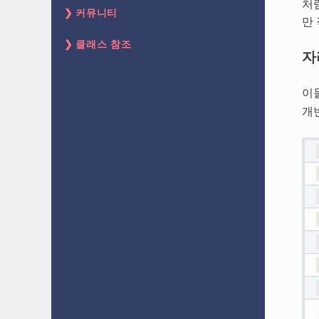
처
커뮤니티
만
클래스 참조
자
이
개