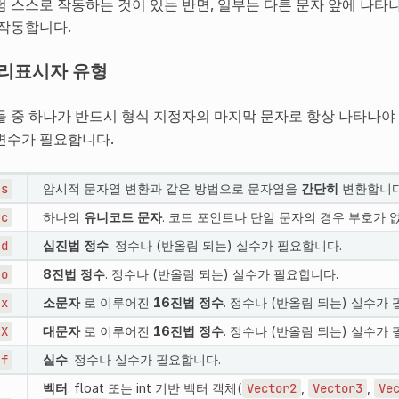
럼 스스로 작동하는 것이 있는 반면, 일부는 다른 문자 앞에 나타
 작동합니다.
리표시자 유형
들 중 하나가 반드시 형식 지정자의 마지막 문자로 항상 나타나야
변수가 필요합니다.
s
암시적 문자열 변환과 같은 방법으로 문자열을
간단히
변환합니다
c
하나의
유니코드 문자
. 코드 포인트나 단일 문자의 경우 부호가 없
d
십진법 정수
. 정수나 (반올림 되는) 실수가 필요합니다.
o
8진법 정수
. 정수나 (반올림 되는) 실수가 필요합니다.
x
소문자
로 이루어진
16진법 정수
. 정수나 (반올림 되는) 실수가
X
대문자
로 이루어진
16진법 정수
. 정수나 (반올림 되는) 실수가
f
실수
. 정수나 실수가 필요합니다.
벡터
. float 또는 int 기반 벡터 객체(
Vector2
,
Vector3
,
Ve