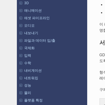
3D
애니메이션
애셋 파이프라인
이
오디오
명
내보내기
파일과 데이터 입/출
서
국제화
GD
입력
도
수학
내비게이션
형
레
네트워킹
성능
구체
물리
플랫폼 특정