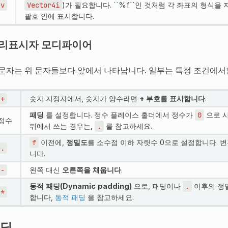
v
Vector4i
)가 필요합니다.
``
%f``인 것처럼 각 좌표의 형식을
괄호 안에 표시합니다.
리표시자 모디파이어
 문자는 위 문자들보다 앞에서 나타납니다. 일부는 특정 조건에서
+
숫자 지정자에서, 숫자가 양수라면
+ 부호를 표시합니다
.
패딩
를 설정합니다. 정수 플레이스 홀더에서 정수가
0
으로 
정수
뒤에서 쓰는 경우는,
.
를 참고하세요.
f
이전에,
정밀도
를 소수점 이하 자릿수 0으로 설정합니다. 변
.
니다.
-
왼쪽 대신
오른쪽을 채웁니다
.
동적 패딩(Dynamic padding)
으로, 패딩이나
.
이후의 정밀
*
합니다,
동적 패딩
을 참고하세요.
딩