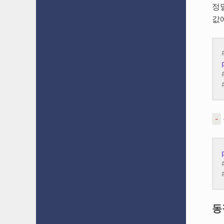
정
값
-
동