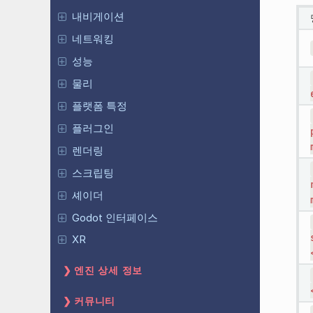
내비게이션
네트워킹
성능
물리
플랫폼 특정
플러그인
렌더링
스크립팅
셰이더
Godot 인터페이스
XR
엔진 상세 정보
커뮤니티