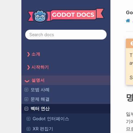
Go
소개
T
a
시작하기
S
설명서
모범 사례
문제 해결
벡터 연산
일
Godot 인터페이스
기
므
XR 편집기