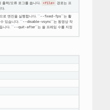
 출력/오류 로그를 씁니다.
<file>
경로는 프
다.
자)으로 엔진을 실행합니다.
``
--fixed-fps``는 활
 수 있습니다.
``
--disable-vsync``는 동영상 작
만듭니다.
``
--quit-after``는 쓸 프레임 수를 지정