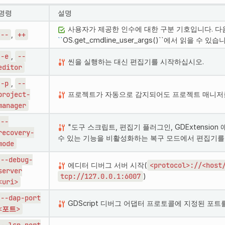
명령
설명
사용자가 제공한 인수에 대한 구분 기호입니다. 다
--
,
++
``
OS.get_cmdline_user_args()``에서 읽을 수 있습
-e
,
--
씬을 실행하는 대신 편집기를 시작하십시오.
editor
-p
,
--
project-
프로젝트가 자동으로 감지되어도 프로젝트 매니저
manager
--
"도구 스크립트, 편집기 플러그인, GDExtensio
recovery-
수 있는 기능을 비활성화하는 복구 모드에서 편집기를
mode
--debug-
에디터 디버그 서버 시작(
<protocol>://<host
server
tcp://127.0.0.1:6007
)
<uri>
--dap-port
GDScript 디버그 어댑터 프로토콜에 지정된 포트
<포트>
--lsp-port