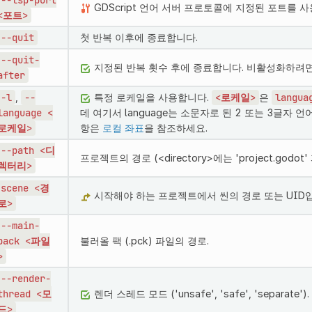
GDScript 언어 서버 프로토콜에 지정된 포트를 
<포트>
--quit
첫 반복 이후에 종료합니다.
--quit-
지정된 반복 횟수 후에 종료합니다. 비활성화하려면
after
-l
,
--
특정 로케일을 사용합니다.
<로케일>
은
langua
language
<
데 여기서 language는 소문자로 된 2 또는 3글자
로케일>
항은
로컬 좌표
을 참조하세요.
--path
<디
프로젝트의 경로 (<directory>에는 'project.godo
렉터리>
scene
<경
시작해야 하는 프로젝트에서 씬의 경로 또는 UID
로>
--main-
pack
<파일
불러올 팩 (.pck) 파일의 경로.
>
--render-
thread
<모
렌더 스레드 모드 ('unsafe', 'safe', 'separate
드>