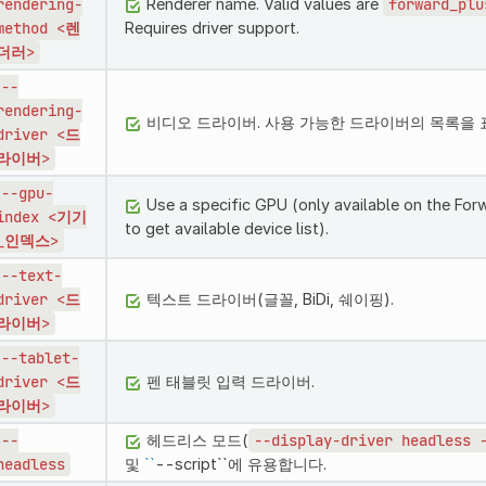
rendering-
Renderer name. Valid values are
forward_plu
method
<렌
Requires driver support.
더러>
--
rendering-
비디오 드라이버. 사용 가능한 드라이버의 목록을
driver
<드
라이버>
--gpu-
Use a specific GPU (only available on the For
index
<기기
to get available device list).
_인덱스>
--text-
driver
<드
텍스트 드라이버(글꼴, BiDi, 쉐이핑).
라이버>
--tablet-
driver
<드
펜 태블릿 입력 드라이버.
라이버>
--
헤드리스 모드(
--display-driver
headless
headless
및
``
--script``에 유용합니다.