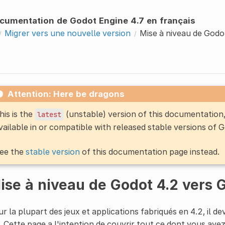
cumentation de Godot Engine 4.7 en français
Migrer vers une nouvelle version
Mise à niveau de Godo
Attention: Here be dragons
his is the
(unstable) version of this documentatio
latest
vailable in or compatible with released stable versions of 
ee the
stable version
of this documentation page instead.
ise à niveau de Godot 4.2 vers 
r la plupart des jeux et applications fabriqués en 4.2, il de
. Cette page a l'intention de couvrir tout ce dont vous avez 