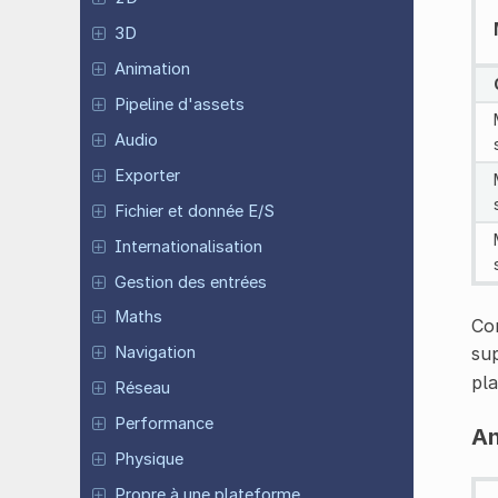
3D
Animation
Pipeline d'assets
Audio
Exporter
Fichier et donnée E/S
Internationalisation
Gestion des entrées
Maths
Com
sup
Navigation
pl
Réseau
Performance
An
Physique
Propre à une plateforme