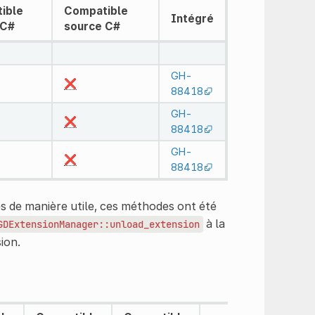
ible
Compatible
Intégré
 C#
source C#
GH-
❌
88418
GH-
❌
88418
GH-
❌
88418
s de manière utile, ces méthodes ont été
à la
GDExtensionManager::unload_extension
ion.