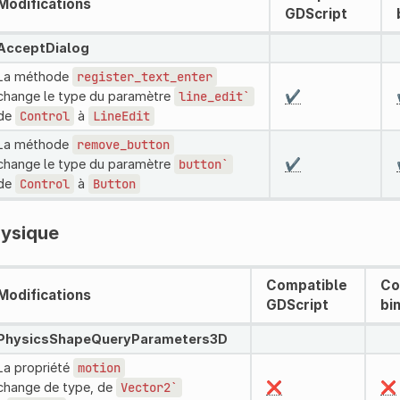
Modifications
GDScript
AcceptDialog
La méthode
register_text_enter
change le type du paramètre
line_edit`
✔️
de
Control
à
LineEdit
La méthode
remove_button
change le type du paramètre
button`
✔️
de
Control
à
Button
ysique
Compatible
Co
Modifications
GDScript
bi
PhysicsShapeQueryParameters3D
La propriété
motion
change de type, de
Vector2`
❌
❌