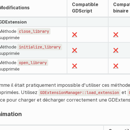
Compatible
Compat
Modifications
GDScript
binaire
GDExtension
Méthode
close_library
❌
❌
supprimée
Méthode
initialize_library
❌
❌
supprimée
Méthode
open_library
❌
❌
supprimée
me il était pratiquement impossible d'utiliser ces méthode
primées. Utilisez
et
GDExtensionManager::load_extension
ace pour charger et décharger correctement une GDExtens
imation