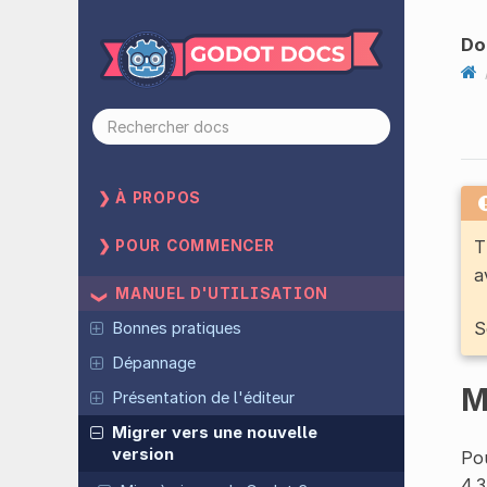
Do
À PROPOS
T
POUR COMMENCER
a
MANUEL D'UTILISATION
S
Bonnes pratiques
Dépannage
M
Présentation de l'éditeur
Migrer vers une nouvelle
version
Pou
4.3