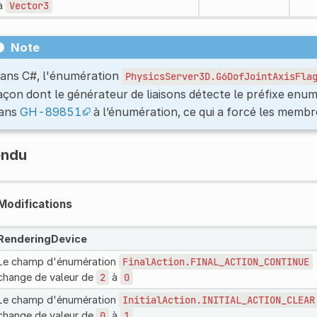
à
Vector3
Note
ans C#, l'énumération
PhysicsServer3D.G6DofJointAxisFla
açon dont le générateur de liaisons détecte le préfixe en
ans
GH-89851
à l’énumération, ce qui a forcé les memb
endu
Modifications
RenderingDevice
Le champ d'énumération
FinalAction.FINAL_ACTION_CONTINUE
change de valeur de
2
à
0
Le champ d'énumération
InitialAction.INITIAL_ACTION_CLEAR
change de valeur de
0
à
1