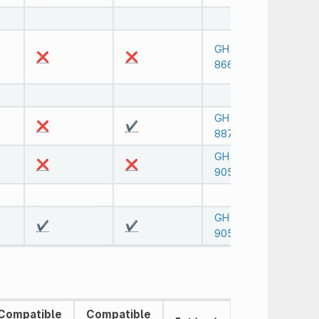
GH-
❌
❌
86687
GH-
❌
✔️
88791
GH-
❌
❌
90575
GH-
✔️
✔️
90575
Compatible
Compatible