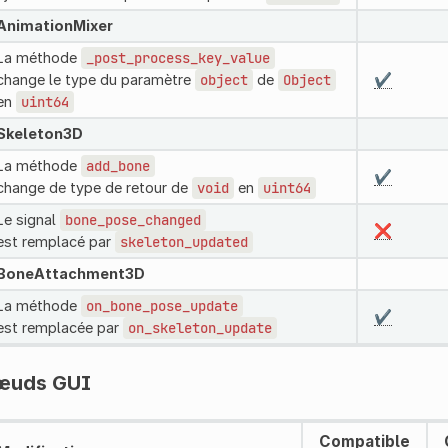
AnimationMixer
La méthode
_post_process_key_value
change le type du paramètre
object
de
Object
✔️
en
uint64
Skeleton3D
La méthode
add_bone
✔️
change de type de retour de
void
en
uint64
Le signal
bone_pose_changed
❌
est remplacé par
skeleton_updated
BoneAttachment3D
La méthode
on_bone_pose_update
✔️
est remplacée par
on_skeleton_update
œuds GUI
Compatible