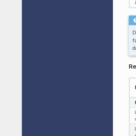
D
f
d
R