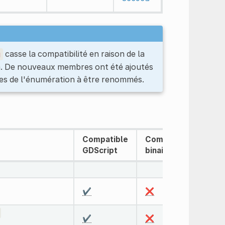
casse la compatibilité en raison de la
g
um. De nouveaux membres ont été ajoutés
res de l'énumération à être renommés.
Compatible
Compatible
Com
GDScript
binaire C#
sou
✔️
❌
❌
✔️
❌
❌