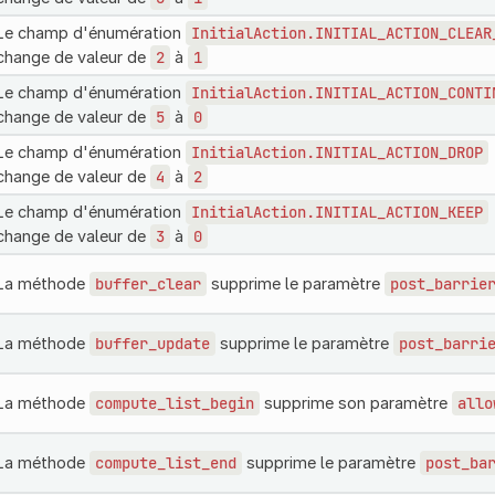
Le champ d'énumération
InitialAction.INITIAL_ACTION_CLEAR
change de valeur de
2
à
1
Le champ d'énumération
InitialAction.INITIAL_ACTION_CONTI
change de valeur de
5
à
0
Le champ d'énumération
InitialAction.INITIAL_ACTION_DROP
change de valeur de
4
à
2
Le champ d'énumération
InitialAction.INITIAL_ACTION_KEEP
change de valeur de
3
à
0
La méthode
buffer_clear
supprime le paramètre
post_barrie
La méthode
buffer_update
supprime le paramètre
post_barri
La méthode
compute_list_begin
supprime son paramètre
allo
La méthode
compute_list_end
supprime le paramètre
post_ba