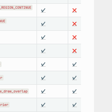
_REGION_CONTINUE
✔️
❌
❌
NUE
✔️
❌
❌
✔️
❌
❌
✔️
❌
❌
r
✔️
✔️
✔️
er
✔️
✔️
✔️
w_draw_overlap
✔️
✔️
✔️
rrier
✔️
✔️
✔️