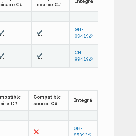
Intégré
binaire C#
source C#
GH-
✔️
✔️
89419
GH-
✔️
✔️
89419
mpatible
Compatible
Intégré
naire C#
source C#
GH-
❌
85393