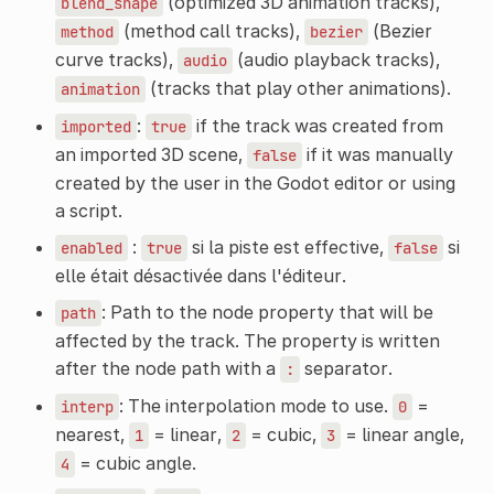
(optimized 3D animation tracks),
blend_shape
(method call tracks),
(Bezier
method
bezier
curve tracks),
(audio playback tracks),
audio
(tracks that play other animations).
animation
:
if the track was created from
imported
true
an imported 3D scene,
if it was manually
false
created by the user in the Godot editor or using
a script.
:
si la piste est effective,
si
enabled
true
false
elle était désactivée dans l'éditeur.
: Path to the node property that will be
path
affected by the track. The property is written
after the node path with a
separator.
:
: The interpolation mode to use.
=
interp
0
nearest,
= linear,
= cubic,
= linear angle,
1
2
3
= cubic angle.
4