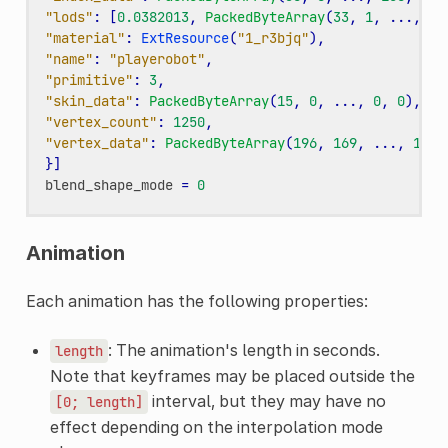
"lods"
:
[
0.0382013
,
PackedByteArray
(
33
,
1
,
...
,
15
"material"
:
ExtResource
(
"1_r3bjq"
),
"name"
:
"playerobot"
,
"primitive"
:
3
,
"skin_data"
:
PackedByteArray
(
15
,
0
,
...
,
0
,
0
),
"vertex_count"
:
1250
,
"vertex_data"
:
PackedByteArray
(
196
,
169
,
...
,
11
,
}]
blend_shape_mode
=
0
Animation
Each animation has the following properties:
: The animation's length in seconds.
length
Note that keyframes may be placed outside the
interval, but they may have no
[0;
length]
effect depending on the interpolation mode