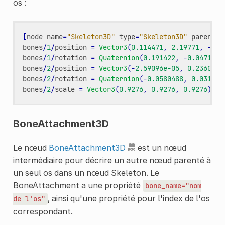
os :
[
node
name
=
"Skeleton3D"
type
=
"Skeleton3D"
parent
=
"
bones
/
1
/
position
=
Vector3
(
0.114471
,
2.19771
,
-
0.1
bones
/
1
/
rotation
=
Quaternion
(
0.191422
,
-
0.0471201
bones
/
2
/
position
=
Vector3
(
-
2.59096e-05
,
0.236002
,
bones
/
2
/
rotation
=
Quaternion
(
-
0.0580488
,
0.031058
bones
/
2
/
scale
=
Vector3
(
0.9276
,
0.9276
,
0.9276
)
BoneAttachment3D
Le nœud
BoneAttachment3D
est un nœud
intermédiaire pour décrire un autre nœud parenté à
un seul os dans un nœud Skeleton. Le
BoneAttachment a une propriété
bone_name="nom
, ainsi qu'une propriété pour l'index de l'os
de
l'os"
correspondant.