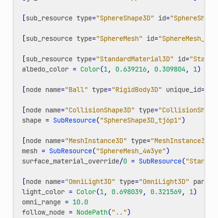
[
sub_resource
type
=
"SphereShape3D"
id
=
"SphereShape
[
sub_resource
type
=
"SphereMesh"
id
=
"SphereMesh_4w3
[
sub_resource
type
=
"StandardMaterial3D"
id
=
"Standa
albedo_color
=
Color
(
1
,
0.639216
,
0.309804
,
1
)
[
node
name
=
"Ball"
type
=
"RigidBody3D"
unique_id
=
135
[
node
name
=
"CollisionShape3D"
type
=
"CollisionShape
shape
=
SubResource
(
"SphereShape3D_tj6p1"
)
[
node
name
=
"MeshInstance3D"
type
=
"MeshInstance3D"
mesh
=
SubResource
(
"SphereMesh_4w3ye"
)
surface_material_override
/
0
=
SubResource
(
"Standar
[
node
name
=
"OmniLight3D"
type
=
"OmniLight3D"
parent
light_color
=
Color
(
1
,
0.698039
,
0.321569
,
1
)
omni_range
=
10.0
follow_node
=
NodePath
(
".."
)