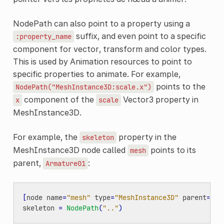
NodePath can also point to a property using a
suffix, and even point to a specific
:property_name
component for vector, transform and color types.
This is used by Animation resources to point to
specific properties to animate. For example,
points to the
NodePath("MeshInstance3D:scale.x")
component of the
Vector3 property in
x
scale
MeshInstance3D.
For example, the
property in the
skeleton
MeshInstance3D node called
points to its
mesh
parent,
:
Armature01
[
node
name
=
"mesh"
type
=
"MeshInstance3D"
parent
=
"Ar
skeleton
=
NodePath
(
".."
)