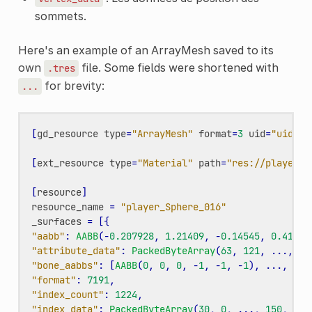
sommets.
Here's an example of an ArrayMesh saved to its
own
file. Some fields were shortened with
.tres
for brevity:
...
[
gd_resource
type
=
"ArrayMesh"
format
=
3
uid
=
"uid://
[
ext_resource
type
=
"Material"
path
=
"res://player/m
[
resource
]
resource_name
=
"player_Sphere_016"
_surfaces
=
[{
"aabb"
:
AABB
(
-
0.207928
,
1.21409
,
-
0.14545
,
0.41585
"attribute_data"
:
PackedByteArray
(
63
,
121
,
...
,
11
"bone_aabbs"
:
[
AABB
(
0
,
0
,
0
,
-
1
,
-
1
,
-
1
),
...
,
AAB
"format"
:
7191
,
"index_count"
:
1224
,
"index_data"
:
PackedByteArray
(
30
,
0
,
...
,
150
,
4
),