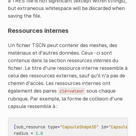
a TRES file is not significant (except within strings),
but extraneous whitespace will be discarded when
saving the file.
Ressources internes
Un fichier TSCN peut contenir des meshes, des
matériaux et d'autres données. Ceux-ci sont
contenus dans la section
ressources internes
du
fichier. Le titre d'une ressource interne ressemble à
celui des ressources externes, sauf qu'il n'a pas de
chemin d'accès. Les ressources internes ont
également des paires
sous chaque
clé=valeur
rubrique. Par exemple, la forme de collision d'une
capsule ressemble à :
[
sub_resource
type
=
"CapsuleShape3D"
id
=
"CapsuleSha
radius
=
1.0