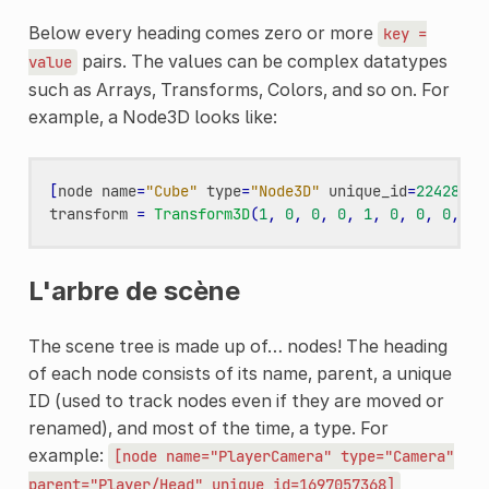
Below every heading comes zero or more
key
=
pairs. The values can be complex datatypes
value
such as Arrays, Transforms, Colors, and so on. For
example, a Node3D looks like:
[
node
name
=
"Cube"
type
=
"Node3D"
unique_id
=
22428391
transform
=
Transform3D
(
1
,
0
,
0
,
0
,
1
,
0
,
0
,
0
,
1
,
L'arbre de scène
The scene tree is made up of… nodes! The heading
of each node consists of its name, parent, a unique
ID (used to track nodes even if they are moved or
renamed), and most of the time, a type. For
example:
[node
name="PlayerCamera"
type="Camera"
parent="Player/Head"
unique_id=1697057368]