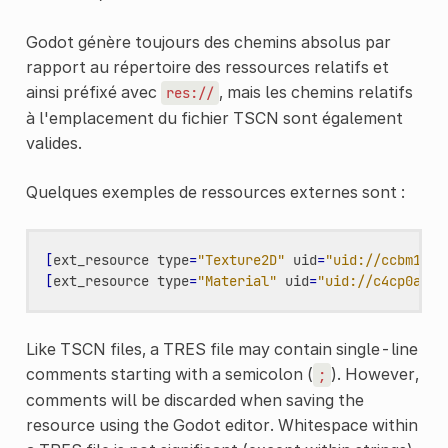
Godot génère toujours des chemins absolus par
rapport au répertoire des ressources relatifs et
ainsi préfixé avec
, mais les chemins relatifs
res://
à l'emplacement du fichier TSCN sont également
valides.
Quelques exemples de ressources externes sont :
[
ext_resource
type
=
"Texture2D"
uid
=
"uid://ccbm14eb
[
ext_resource
type
=
"Material"
uid
=
"uid://c4cp0al3l
Like TSCN files, a TRES file may contain single-line
comments starting with a semicolon (
). However,
;
comments will be discarded when saving the
resource using the Godot editor. Whitespace within