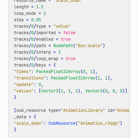
resource_name
=
"scale_down"
length
=
1.5
loop_mode
=
2
step
=
0.05
tracks
/
0
/
type
=
"value"
tracks
/
0
/
imported
=
false
tracks
/
0
/
enabled
=
true
tracks
/
0
/
path
=
NodePath
(
"Box:scale"
)
tracks
/
0
/
interp
=
1
tracks
/
0
/
loop_wrap
=
true
tracks
/
0
/
keys
=
{
"times"
:
PackedFloat32Array
(
0
,
1
),
"transitions"
:
PackedFloat32Array
(
1
,
1
),
"update"
:
0
,
"values"
:
[
Vector3
(
1
,
1
,
1
),
Vector3
(
0
,
0
,
0
)]
}
[
sub_resource
type
=
"AnimationLibrary"
id
=
"Animatio
_data
=
{
"scale_down"
:
SubResource
(
"Animation_r2qdp"
)
}