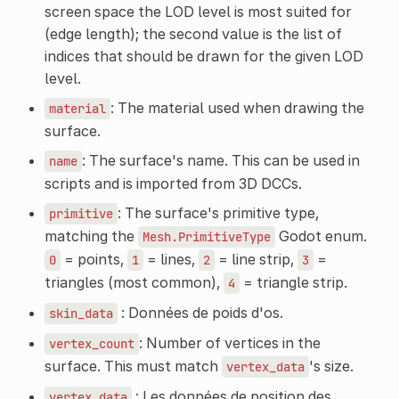
screen space the LOD level is most suited for
(edge length); the second value is the list of
indices that should be drawn for the given LOD
level.
: The material used when drawing the
material
surface.
: The surface's name. This can be used in
name
scripts and is imported from 3D DCCs.
: The surface's primitive type,
primitive
matching the
Godot enum.
Mesh.PrimitiveType
= points,
= lines,
= line strip,
=
0
1
2
3
triangles (most common),
= triangle strip.
4
: Données de poids d'os.
skin_data
: Number of vertices in the
vertex_count
surface. This must match
's size.
vertex_data
: Les données de position des
vertex_data