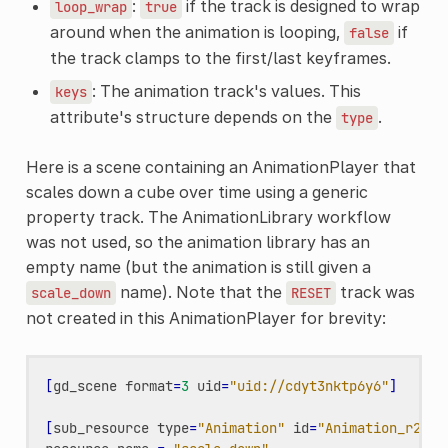
:
if the track is designed to wrap
loop_wrap
true
around when the animation is looping,
if
false
the track clamps to the first/last keyframes.
: The animation track's values. This
keys
attribute's structure depends on the
.
type
Here is a scene containing an AnimationPlayer that
scales down a cube over time using a generic
property track. The AnimationLibrary workflow
was not used, so the animation library has an
empty name (but the animation is still given a
name). Note that the
track was
scale_down
RESET
not created in this AnimationPlayer for brevity:
[
gd_scene
format
=
3
uid
=
"uid://cdyt3nktp6y6"
]
[
sub_resource
type
=
"Animation"
id
=
"Animation_r2qdp