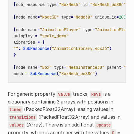
[
sub_resource
type
=
"BoxMesh"
id
=
"BoxMesh_u688r"
]
[
node
name
=
"Node3D"
type
=
"Node3D"
unique_id
=
207673
[
node
name
=
"AnimationPlayer"
type
=
"AnimationPlayer
autoplay
=
"scale_down"
libraries
=
{
""
:
SubResource
(
"AnimationLibrary_4qx36"
)
}
[
node
name
=
"Box"
type
=
"MeshInstance3D"
parent
=
"."
mesh
=
SubResource
(
"BoxMesh_u688r"
)
For generic property
tracks,
is a
value
keys
dictionary containing 3 arrays with positions in
(PackedFloat32Array), easing values in
times
(PackedFloat32Array) and values in
transitions
(Array). There is an additional
values
update
property, which is an integer with the values
=
0