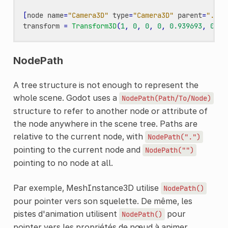
[
node
name
=
"Camera3D"
type
=
"Camera3D"
parent
=
"."
u
transform
=
Transform3D
(
1
,
0
,
0
,
0
,
0.939693
,
0.34
NodePath
A tree structure is not enough to represent the
whole scene. Godot uses a
NodePath(Path/To/Node)
structure to refer to another node or attribute of
the node anywhere in the scene tree. Paths are
relative to the current node, with
NodePath(".")
pointing to the current node and
NodePath("")
pointing to no node at all.
Par exemple, MeshInstance3D utilise
NodePath()
pour pointer vers son squelette. De même, les
pistes d'animation utilisent
pour
NodePath()
pointer vers les propriétés de nœud à animer.