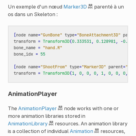
Un exemple d'un nœud
Marker3D
parenté à un
os dans un Skeleton :
[
node
name
=
"GunBone"
type
=
"BoneAttachment3D"
paren
transform
=
Transform3D
(
0.333531
,
0.128981
,
-
0.933
bone_name
=
"hand.R"
bone_idx
=
55
[
node
name
=
"ShootFrom"
type
=
"Marker3D"
parent
=
"Pla
transform
=
Transform3D
(
1
,
0
,
0
,
0
,
1
,
0
,
0
,
0
,
1
,
AnimationPlayer
The
AnimationPlayer
node works with one or
more animation libraries stored in
AnimationLibrary
resources. An animation library
is a collection of individual
Animation
resources,