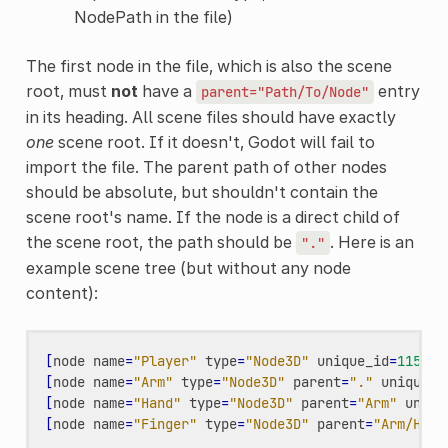
NodePath in the file)
The first node in the file, which is also the scene
root, must
not
have a
entry
parent="Path/To/Node"
in its heading. All scene files should have exactly
one
scene root. If it doesn't, Godot will fail to
import the file. The parent path of other nodes
should be absolute, but shouldn't contain the
scene root's name. If the node is a direct child of
the scene root, the path should be
. Here is an
"."
example scene tree (but without any node
content):
[
node
name
=
"Player"
type
=
"Node3D"
unique_id
=
115567
[
node
name
=
"Arm"
type
=
"Node3D"
parent
=
"."
unique_i
[
node
name
=
"Hand"
type
=
"Node3D"
parent
=
"Arm"
uniqu
[
node
name
=
"Finger"
type
=
"Node3D"
parent
=
"Arm/Hand