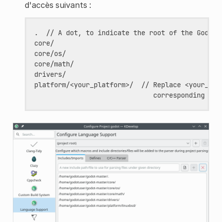
d'accès suivants :
.  // A dot, to indicate the root of the Godot p
core/

core/os/

core/math/

drivers/

platform/<your_platform>/  // Replace <your_plat