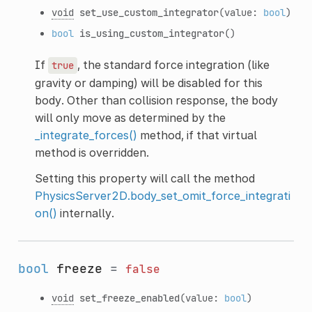
void
set_use_custom_integrator
(value:
bool
)
bool
is_using_custom_integrator
()
If
, the standard force integration (like
true
gravity or damping) will be disabled for this
body. Other than collision response, the body
will only move as determined by the
_integrate_forces()
method, if that virtual
method is overridden.
Setting this property will call the method
PhysicsServer2D.body_set_omit_force_integrati
on()
internally.
bool
freeze
=
false
void
set_freeze_enabled
(value:
bool
)