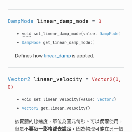
DampMode
linear_damp_mode
=
0
void
set_linear_damp_mode
(value:
DampMode
)
DampMode
get_linear_damp_mode
()
Defines how
linear_damp
is applied.
Vector2
linear_velocity
=
Vector2(0,
0)
void
set_linear_velocity
(value:
Vector2
)
Vector2
get_linear_velocity
()
該實體的線速度，單位為圖元每秒。可以偶爾使用，
但是
不要每一影格都去設定
，因為物理可能在另一個