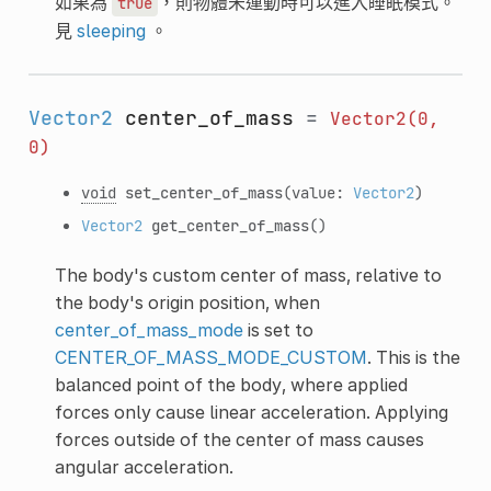
如果為
，則物體未運動時可以進入睡眠模式。
true
見
sleeping
。
Vector2
center_of_mass
=
Vector2(0,
0)
void
set_center_of_mass
(value:
Vector2
)
Vector2
get_center_of_mass
()
The body's custom center of mass, relative to
the body's origin position, when
center_of_mass_mode
is set to
CENTER_OF_MASS_MODE_CUSTOM
. This is the
balanced point of the body, where applied
forces only cause linear acceleration. Applying
forces outside of the center of mass causes
angular acceleration.