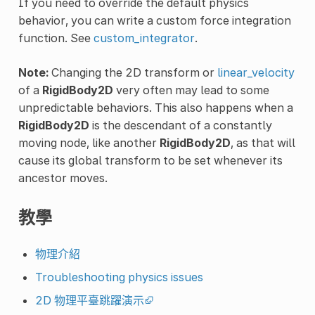
If you need to override the default physics
behavior, you can write a custom force integration
function. See
custom_integrator
.
Note:
Changing the 2D transform or
linear_velocity
of a
RigidBody2D
very often may lead to some
unpredictable behaviors. This also happens when a
RigidBody2D
is the descendant of a constantly
moving node, like another
RigidBody2D
, as that will
cause its global transform to be set whenever its
ancestor moves.
教學
物理介紹
Troubleshooting physics issues
2D 物理平臺跳躍演示