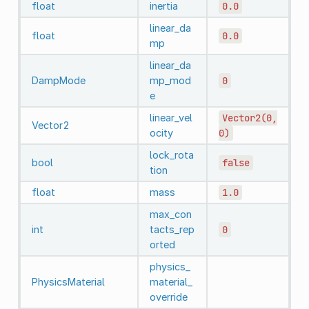
float
inertia
0.0
linear_da
float
0.0
mp
linear_da
DampMode
mp_mod
0
e
linear_vel
Vector2(0,
Vector2
ocity
0)
lock_rota
bool
false
tion
float
mass
1.0
max_con
int
tacts_rep
0
orted
physics_
PhysicsMaterial
material_
override