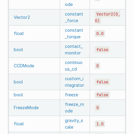
ode
constant
Vector2(0,
Vector2
_force
0)
constant
float
0.0
_torque
contact_
bool
false
monitor
continuo
CCDMode
0
us_cd
custom_i
bool
false
ntegrator
bool
freeze
false
freeze_m
FreezeMode
0
ode
gravity_s
float
1.0
cale