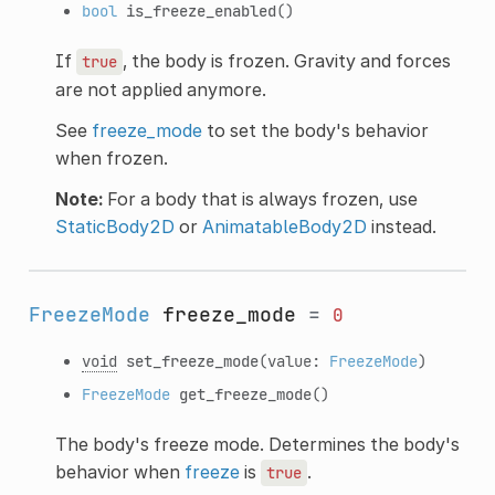
bool
is_freeze_enabled
()
If
, the body is frozen. Gravity and forces
true
are not applied anymore.
See
freeze_mode
to set the body's behavior
when frozen.
Note:
For a body that is always frozen, use
StaticBody2D
or
AnimatableBody2D
instead.
FreezeMode
freeze_mode
=
0
void
set_freeze_mode
(value:
FreezeMode
)
FreezeMode
get_freeze_mode
()
The body's freeze mode. Determines the body's
behavior when
freeze
is
.
true