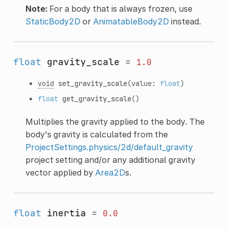
Note:
For a body that is always frozen, use
StaticBody2D
or
AnimatableBody2D
instead.
float
gravity_scale
=
1.0
void
set_gravity_scale
(value:
float
)
float
get_gravity_scale
()
Multiplies the gravity applied to the body. The
body's gravity is calculated from the
ProjectSettings.physics/2d/default_gravity
project setting and/or any additional gravity
vector applied by
Area2D
s.
float
inertia
=
0.0