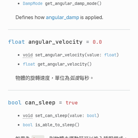
DampMode
get_angular_damp_mode
()
Defines how
angular_damp
is applied.
float
angular_velocity
=
0.0
void
set_angular_velocity
(value:
float
)
float
get_angular_velocity
()
物體的旋轉速度，單位為
弧度
每秒。
bool
can_sleep
=
true
void
set_can_sleep
(value:
bool
)
bool
is_able_to_sleep
()