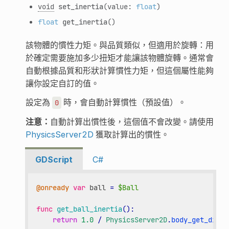
void
set_inertia
(value:
float
)
float
get_inertia
()
該物體的慣性力矩。與品質類似，但適用於旋轉：用
於確定需要施加多少扭矩才能讓該物體旋轉。通常會
自動根據品質和形狀計算慣性力矩，但這個屬性能夠
讓你設定自訂的值。
設定為
時，會自動計算慣性（預設值）。
0
注意：
自動計算出慣性後，這個值不會改變。請使用
PhysicsServer2D
獲取計算出的慣性。
GDScript
C#
@onready
var
ball
=
$Ball
func
get_ball_inertia
():
return
1.0
/
PhysicsServer2D
.
body_get_direc