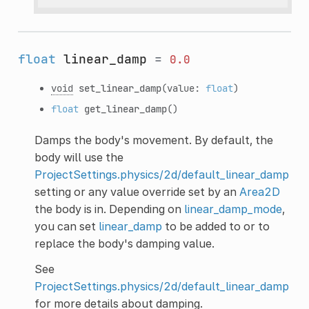
float
linear_damp
=
0.0
void
set_linear_damp
(value:
float
)
float
get_linear_damp
()
Damps the body's movement. By default, the
body will use the
ProjectSettings.physics/2d/default_linear_damp
setting or any value override set by an
Area2D
the body is in. Depending on
linear_damp_mode
,
you can set
linear_damp
to be added to or to
replace the body's damping value.
See
ProjectSettings.physics/2d/default_linear_damp
for more details about damping.