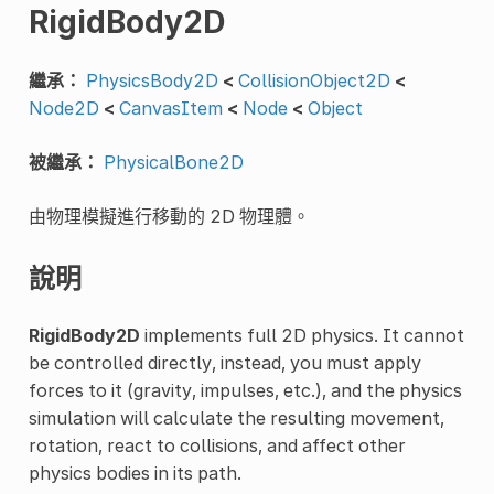
RigidBody2D
繼承：
PhysicsBody2D
<
CollisionObject2D
<
Node2D
<
CanvasItem
<
Node
<
Object
被繼承：
PhysicalBone2D
由物理模擬進行移動的 2D 物理體。
說明
RigidBody2D
implements full 2D physics. It cannot
be controlled directly, instead, you must apply
forces to it (gravity, impulses, etc.), and the physics
simulation will calculate the resulting movement,
rotation, react to collisions, and affect other
physics bodies in its path.