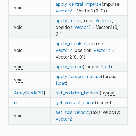
apply_central_impulse
(impulse:
void
Vector2
= Vector2(0, 0))
apply_force
(force:
Vector2
,
void
position:
Vector2
= Vector2(0,
0))
apply_impulse
(impulse:
void
Vector2
, position:
Vector2
=
Vector2(0, 0))
void
apply_torque
(torque:
float
)
apply_torque_impulse
(torque:
void
float
)
Array
[
Node2D
]
get_colliding_bodies
()
const
int
get_contact_count
()
const
set_axis_velocity
(axis_velocity:
void
Vector2
)