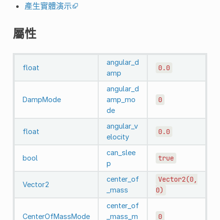
產生實體演示
屬性
angular_d
float
0.0
amp
angular_d
DampMode
amp_mo
0
de
angular_v
float
0.0
elocity
can_slee
bool
true
p
center_of
Vector2(0,
Vector2
_mass
0)
center_of
CenterOfMassMode
_mass_m
0