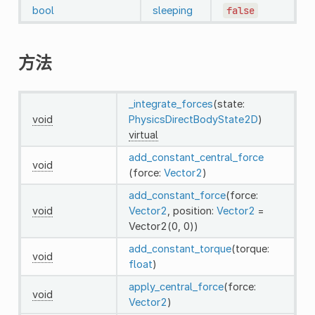
bool
sleeping
false
方法
_integrate_forces
(state:
void
PhysicsDirectBodyState2D
)
virtual
add_constant_central_force
void
(force:
Vector2
)
add_constant_force
(force:
void
Vector2
, position:
Vector2
=
Vector2(0, 0))
add_constant_torque
(torque:
void
float
)
apply_central_force
(force:
void
Vector2
)