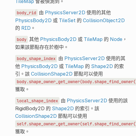
TileMap
會被偵測到。
由
PhysicsServer2D
使用的其他
body_rid
PhysicsBody2D
或
TileSet
的
CollisionObject2D
的
RID
。
其他
PhysicsBody2D
或
TileMap
的
Node
，
body
如果該節點存在於樹中。
由
PhysicsServer2D
使用的其
body_shape_index
他
PhysicsBody2D
或
TileMap
的
Shape2D
的索
引。該
CollisionShape2D
節點可以使用
body.shape_owner_get_owner(body.shape_find_owner(
獲取。
由
PhysicsServer2D
使用的該
local_shape_index
RigidBody2D 的
Shape2D
的索引。該
CollisionShape2D
節點可以使用
self.shape_owner_get_owner(self.shape_find_owner(
獲取。