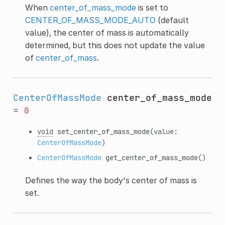
When
center_of_mass_mode
is set to
CENTER_OF_MASS_MODE_AUTO
(default
value), the center of mass is automatically
determined, but this does not update the value
of
center_of_mass
.
CenterOfMassMode
center_of_mass_mode
=
0
void
set_center_of_mass_mode
(value:
CenterOfMassMode
)
CenterOfMassMode
get_center_of_mass_mode
()
Defines the way the body's center of mass is
set.