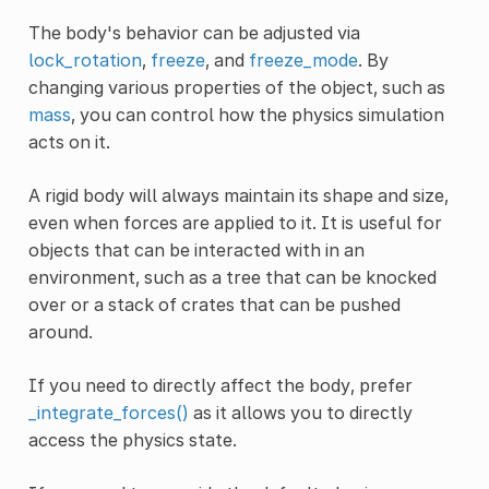
The body's behavior can be adjusted via
lock_rotation
,
freeze
, and
freeze_mode
. By
changing various properties of the object, such as
mass
, you can control how the physics simulation
acts on it.
A rigid body will always maintain its shape and size,
even when forces are applied to it. It is useful for
objects that can be interacted with in an
environment, such as a tree that can be knocked
over or a stack of crates that can be pushed
around.
If you need to directly affect the body, prefer
_integrate_forces()
as it allows you to directly
access the physics state.