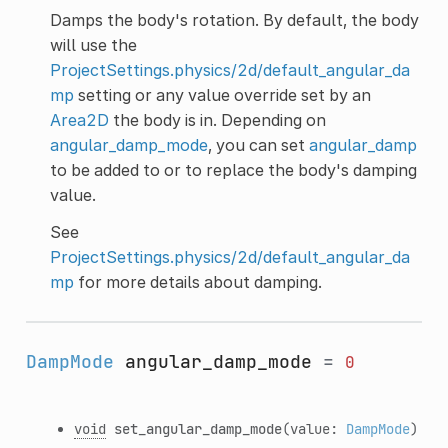
Damps the body's rotation. By default, the body
will use the
ProjectSettings.physics/2d/default_angular_da
mp
setting or any value override set by an
Area2D
the body is in. Depending on
angular_damp_mode
, you can set
angular_damp
to be added to or to replace the body's damping
value.
See
ProjectSettings.physics/2d/default_angular_da
mp
for more details about damping.
DampMode
angular_damp_mode
=
0
void
set_angular_damp_mode
(value:
DampMode
)