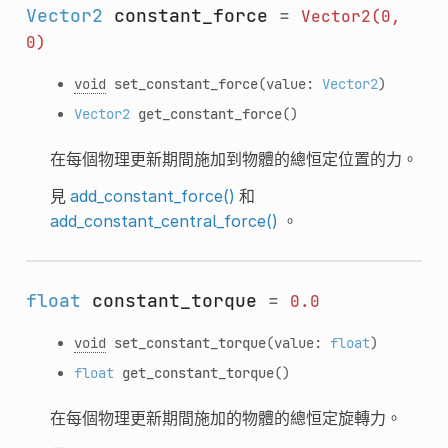
Vector2
constant_force
=
Vector2(0,
0)
void
set_constant_force
(value:
Vector2
)
Vector2
get_constant_force
()
在每個物理更新期間施加到物體的總恒定位置的力。
見
add_constant_force()
和
add_constant_central_force()
。
float
constant_torque
=
0.0
void
set_constant_torque
(value:
float
)
float
get_constant_torque
()
在每個物理更新期間施加的物體的總恒定旋轉力。