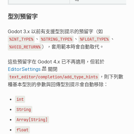
型別預留字
Godot 3.x 以前有支援型別提示的預留字（如
、
、
、
%INT_TYPE%
%STRING_TYPE%
%FLOAT_TYPE%
），套用範本時會自動取代。
%VOID_RETURN%
這些預留字在 Godot 4.x 已不再適用，但若於
EditorSettings
關閉
，則下列數
text_editor/completion/add_type_hints
種基本型別的參數與回傳型別提示會自動移除：
int
String
Array[String]
float