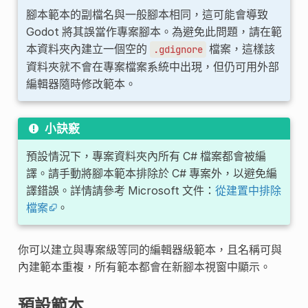
腳本範本的副檔名與一般腳本相同，這可能會導致
Godot 將其誤當作專案腳本。為避免此問題，請在範
本資料夾內建立一個空的
檔案，這樣該
.gdignore
資料夾就不會在專案檔案系統中出現，但仍可用外部
編輯器隨時修改範本。
小訣竅
預設情況下，專案資料夾內所有 C# 檔案都會被編
譯。請手動將腳本範本排除於 C# 專案外，以避免編
譯錯誤。詳情請參考 Microsoft 文件：
從建置中排除
檔案
。
你可以建立與專案級等同的編輯器級範本，且名稱可與
內建範本重複，所有範本都會在新腳本視窗中顯示。
預設範本