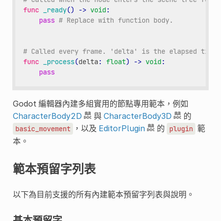
func
_ready
()
->
void
:
pass
# Replace with function body.
# Called every frame. 'delta' is the elapsed time 
func
_process
(
delta
:
float
)
->
void
:
pass
Godot 編輯器內建多組實用的節點專用範本，例如
CharacterBody2D
與
CharacterBody3D
的
，以及
EditorPlugin
的
範
basic_movement
plugin
本。
範本預留字列表
以下為目前支援的所有內建範本預留字列表與說明。
基本預留字