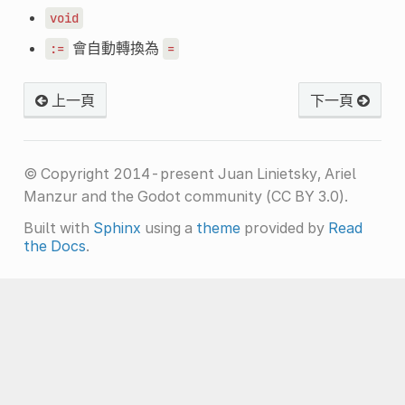
void
會自動轉換為
:=
=
上一頁
下一頁
© Copyright 2014-present Juan Linietsky, Ariel
Manzur and the Godot community (CC BY 3.0).
Built with
Sphinx
using a
theme
provided by
Read
the Docs
.