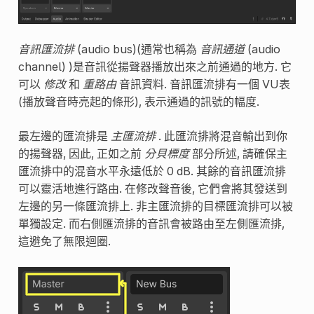
音訊匯流排
(audio bus)(通常也稱為
音訊通道
(audio
channel) )是音訊從揚聲器播放出來之前通過的地方. 它
可以
修改
和
重路由
音訊資料. 音訊匯流排有一個 VU表
(播放聲音時亮起的條形), 表示通過的訊號的幅度.
最左邊的匯流排是
主匯流排
. 此匯流排將混音輸出到你
的揚聲器, 因此, 正如之前
分貝標度
部分所述, 請確保主
匯流排中的混音水平永遠低於 0 dB. 其餘的音訊匯流排
可以靈活地進行路由. 在修改聲音後, 它們會將其發送到
左邊的另一條匯流排上. 非主匯流排的目標匯流排可以被
單獨設定. 而右側匯流排的音訊會被路由至左側匯流排,
這避免了無限迴圈.