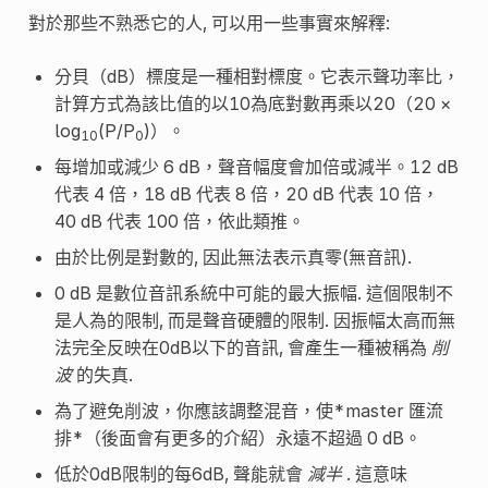
對於那些不熟悉它的人, 可以用一些事實來解釋:
分貝（dB）標度是一種相對標度。它表示聲功率比，
計算方式為該比值的以10為底對數再乘以20（20 ×
log
(P/P
)）。
10
0
每增加或減少 6 dB，聲音幅度會加倍或減半。12 dB
代表 4 倍，18 dB 代表 8 倍，20 dB 代表 10 倍，
40 dB 代表 100 倍，依此類推。
由於比例是對數的, 因此無法表示真零(無音訊).
0 dB 是數位音訊系統中可能的最大振幅. 這個限制不
是人為的限制, 而是聲音硬體的限制. 因振幅太高而無
法完全反映在0dB以下的音訊, 會產生一種被稱為
削
波
的失真.
為了避免削波，你應該調整混音，使*master 匯流
排*（後面會有更多的介紹）永遠不超過 0 dB。
低於0dB限制的每6dB, 聲能就會
減半
. 這意味