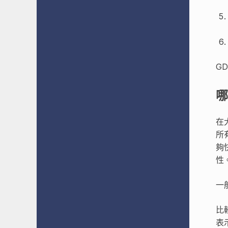
G
哪
在
所
夠
性
一
比
表