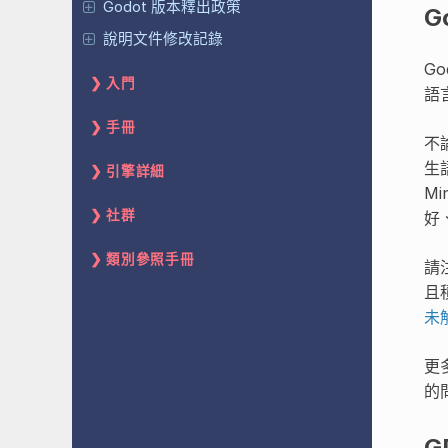
Godot 版本釋出政策
G
說明文件修改記錄
Go
入門
語
手冊
不
生
引擎詳細
Mi
社群
好
類別參照手冊
請
且
未
更多
的
G