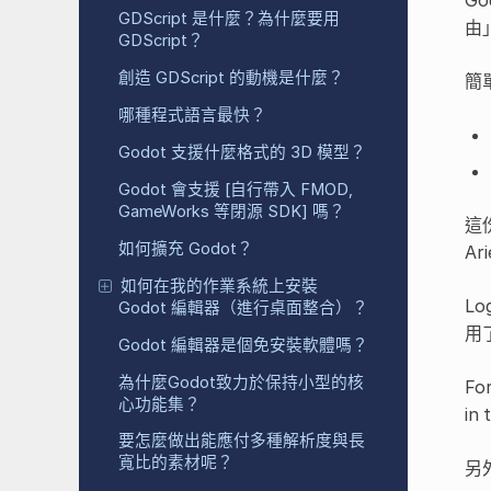
GDScript 是什麼？為什麼要用
由
GDScript？
創造 GDScript 的動機是什麼？
簡
哪種程式語言最快？
Godot 支援什麼格式的 3D 模型？
Godot 會支援 [自行帶入 FMOD,
GameWorks 等閉源 SDK] 嗎？
這
如何擴充 Godot？
Ar
如何在我的作業系統上安裝
L
Godot 編輯器（進行桌面整合）？
用
Godot 編輯器是個免安裝軟體嗎？
為什麼Godot致力於保持小型的核
For
心功能集？
in 
要怎麼做出能應付多種解析度與長
寬比的素材呢？
另