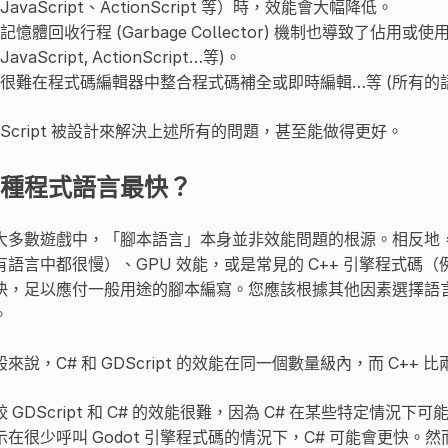
JavaScript、ActionScript 等）時，效能會大幅降低。
記憶體回收行程 (Garbage Collector) 機制也導致了佔用或使
JavaScript, ActionScript…等)。
很難在程式碼編輯器中整合程式碼補全或即時編輯…等 (所有的語言都
DScript 被設計來解決上述所有的問題，甚至能做得更好。
種程式語言最快？
大多數遊戲中，「腳本語言」本身並非效能問題的根源。相反地
有語言中都很慢）、GPU 效能，或是常見的 C++ 引擎程式碼（
快，足以應付一般用途的腳本編寫。您應該根據其他因素選擇語
。
般來說，C# 和 GDScript 的效能在同一個數量級內，而 C++ 
較 GDScript 和 C# 的效能很難，因為 C# 在某些特定情況下可
示在很少呼叫 Godot 引擎程式碼的情況下，C# 可能會更快。