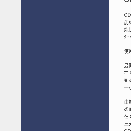
G
能
能
介
使
最
在
到
一
由
悉
在
三
GD