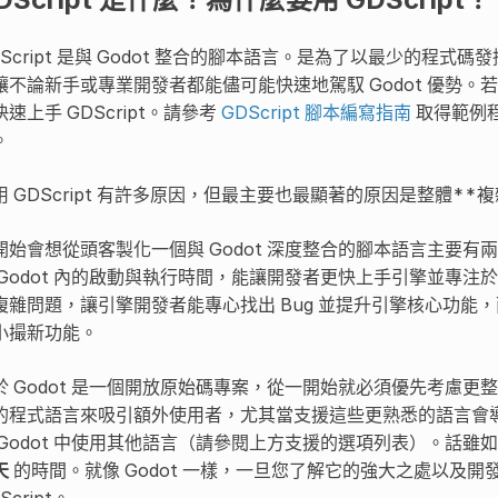
DScript 是與 Godot 整合的腳本語言。是為了以最少的程式碼發
讓不論新手或專業開發者都能儘可能快速地駕馭 Godot 優勢。若
快速上手 GDScript。請參考
GDScript 腳本編寫指南
取得範例程
。
用 GDScript 有許多原因，但最主要也最顯著的原因是整體**
開始會想從頭客製化一個與 Godot 深度整合的腳本語言主要
 Godot 內的啟動與執行時間，能讓開發者更快上手引擎並專
複雜問題，讓引擎開發者能專心找出 Bug 並提升引擎核心功能
小撮新功能。
於 Godot 是一個開放原始碼專案，從一開始就必須優先考慮
的程式語言來吸引額外使用者，尤其當支援這些更熟悉的語言會
 Godot 中使用其他語言（請參閱上方支援的選項列表）。話雖如此
天
的時間。就像 Godot 一樣，一旦您了解它的強大之處以及
Script。