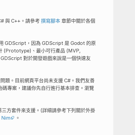
、C# 與 C++。請參考
撰寫腳本
章節中關於各個
ript，因為 GDScript 是 Godot 的原
totype)、最小可行產品 (MVP,
開發上，GDScript 對於開發遊戲來說是一個快速友
問題。目前網頁平台尚未支援 C#。我們友善
始碼專案，建議你先自行進行基本排查。瀏覽
cript 搭配第三方套件來支援。(詳細請參考下列關於外掛
與
Nim
。