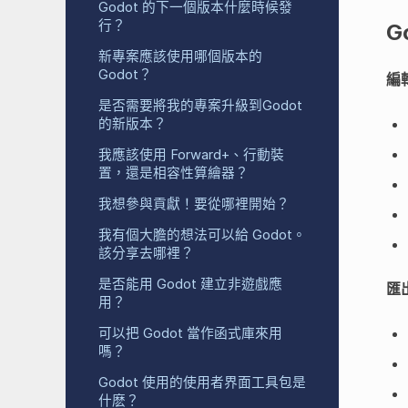
Godot 的下一個版本什麼時候發
行？
G
新專案應該使用哪個版本的
Godot？
編
是否需要將我的專案升級到Godot
的新版本？
我應該使用 Forward+、行動裝
置，還是相容性算繪器？
我想參與貢獻！要從哪裡開始？
我有個大膽的想法可以給 Godot。
該分享去哪裡？
是否能用 Godot 建立非遊戲應
匯
用？
可以把 Godot 當作函式庫來用
嗎？
Godot 使用的使用者界面工具包是
什麽？