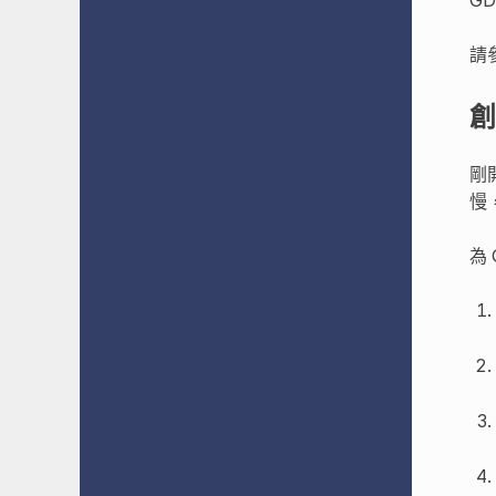
請
創
剛
慢
為