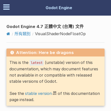
Godot Engine
Godot Engine 4.7 正體中文 (台灣) 文件
所有類別
VisualShaderNodeFloatOp
Attention: Here be dragons
This is the
(unstable) version of this
latest
documentation, which may document features
not available in or compatible with released
stable versions of Godot.
See the
stable version
of this documentation
page instead.