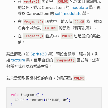
在
函式中，
包含來自頂點圖元
vertex()
COLOR
的顏色，乘以 CanvasItem 的
modulate
，再
乘以 CanvasItem 的
self_modulate
。
在
函式中，輸入值
為上述顏
fragment()
COLOR
色再乘以預設
的顏色（若有設定）。
TEXTURE
在
函式中，
也是最終的輸出
fragment()
COLOR
值。
某些節點（如
Sprite2D
）預設會顯示一張材質，例
如
texture
。使用自訂的
函式時，您有
fragment()
數種方式可以取樣該材質。
若只需讀取預設材質的內容，忽略頂點
：
COLOR
void
fragment
()
{
COLOR
=
texture
(
TEXTURE
,
UV
);
}