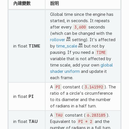
內建變數
說明
Global time since the engine has
started, in seconds. It repeats
after every
3,600
seconds
(which can be changed with the
rollover
setting). It's affected
in float
TIME
by
time_scale
but not by
pausing. If you need a
TIME
variable that is not affected by
time scale, add your own
global
shader uniform
and update it
each frame.
A
PI
constant (
3.141592
). The
ratio of a circle's circumference
in float
PI
to its diameter and the number
of radians in a half turn.
A
TAU
constant (
6.283185
).
in float
TAU
Equivalent to
PI
*
2
and the
number of radians in a full turn.