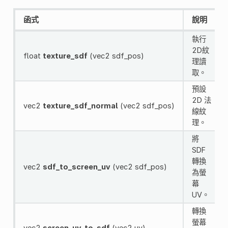
函式
說明
執行
2D紋
float
texture_sdf
(vec2 sdf_pos)
理讀
取。
預設
2D 法
vec2
texture_sdf_normal
(vec2 sdf_pos)
線紋
理。
將
SDF
轉換
vec2
sdf_to_screen_uv
(vec2 sdf_pos)
為螢
幕
UV。
轉換
螢幕
vec2
screen_uv_to_sdf
(vec2 uv)