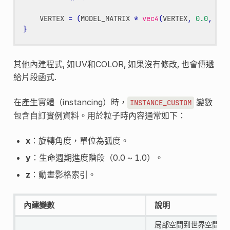
VERTEX
=
(
MODEL_MATRIX
*
vec4
(
VERTEX
,
0.0
,
1.0
}
其他內建程式, 如UV和COLOR, 如果沒有修改, 也會傳遞
給片段函式.
在產生實體（instancing）時，
變數
INSTANCE_CUSTOM
包含自訂實例資料。用於粒子時內容通常如下：
x
：旋轉角度，單位為弧度。
y
：生命週期進度階段（0.0 ~ 1.0）。
z
：動畫影格索引。
內建變數
說明
局部空間到世界空間的