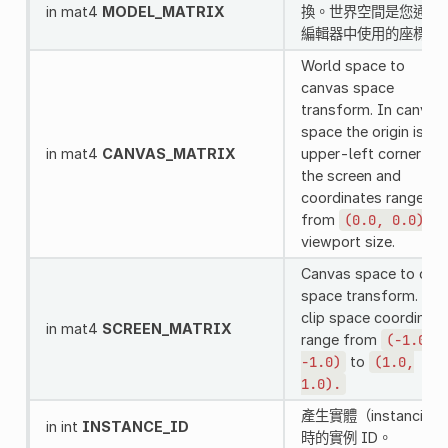
in mat4
MODEL_MATRIX
換。世界空間是您通常
編輯器中使用的座標。
World space to
canvas space
transform. In canvas
space the origin is th
in mat4
CANVAS_MATRIX
upper-left corner of
the screen and
coordinates range
from
(0.0,
0.0)
to
viewport size.
Canvas space to clip
space transform. In
clip space coordinate
in mat4
SCREEN_MATRIX
range from
(-1.0,
-1.0)
to
(1.0,
1.0).
產生實體（instancing
in int
INSTANCE_ID
時的實例 ID。