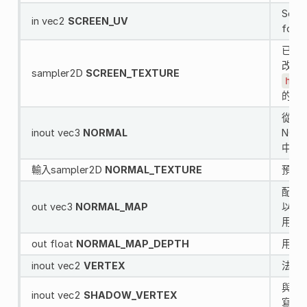
Scree
in vec2
SCREEN_UV
for t
已於 
改用
sampler2D
SCREEN_TEXTURE
hint
的
s
從 **
inout vec3
NORMAL
NORM
中正常
輸入sampler2D
NORMAL_TEXTURE
預設 
配置
out vec3
NORMAL_MAP
以便
用, 
out float
NORMAL_MAP_DEPTH
用於
inout vec2
VERTEX
法向量
與 V
inout vec2
SHADOW_VERTEX
寫入