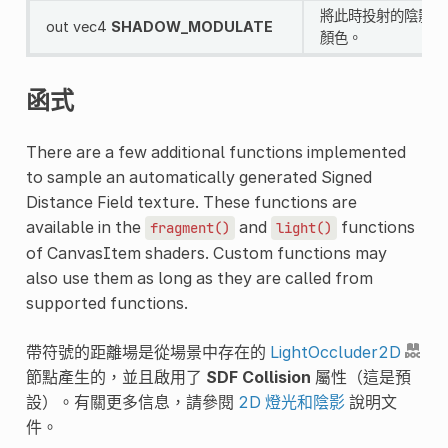
將此時投射的陰影乘
out vec4
SHADOW_MODULATE
顏色。
函式
There are a few additional functions implemented
to sample an automatically generated Signed
Distance Field texture. These functions are
available in the
and
functions
fragment()
light()
of CanvasItem shaders. Custom functions may
also use them as long as they are called from
supported functions.
帶符號的距離場是從場景中存在的
LightOccluder2D
節點產生的，並且啟用了
SDF Collision
屬性（這是預
設）。有關更多信息，請參閱
2D 燈光和陰影
說明文
件。