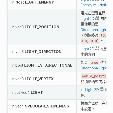
in float
LIGHT_ENERGY
Energy multiplier
燈光在螢幕空間中
Light2D
的位置
果使用的是
in vec3
LIGHT_POSITION
DirectionalLight2D
，則始終為
(0.0,
0.0,
0.0)
。
Light2D
在螢幕
in vec3
LIGHT_DIRECTION
中的方向。
如果
true
代表是
in bool
LIGHT_IS_DIRECTIONAL
DirectionalLight2D
world_position
in vec3
LIGHT_VERTEX
於頂點函式或片段函
此
Light2D
的輸
inout vec4
LIGHT
色.
鏡面光澤度，在物件
in vec4
SPECULAR_SHININESS
中設定。