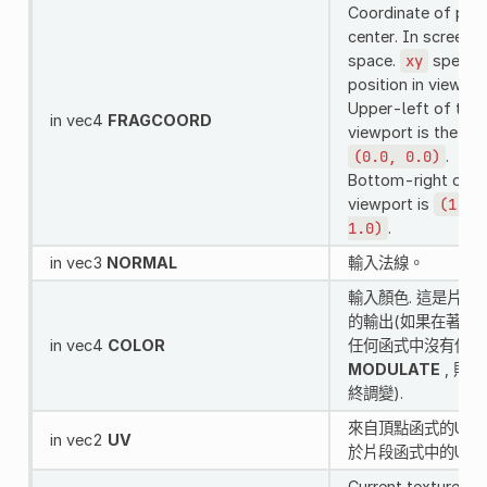
Coordinate of pixe
center. In screen
space.
xy
specifi
position in viewpor
Upper-left of the
in vec4
FRAGCOORD
viewport is the orig
(0.0,
0.0)
.
Bottom-right of t
viewport is
(1.0,
1.0)
.
in vec3
NORMAL
輸入法線。
輸入顏色. 這是片段
的輸出(如果在著色
in vec4
COLOR
任何函式中沒有使用
MODULATE
, 則
終調變).
來自頂點函式的UV,
in vec2
UV
於片段函式中的UV.
Current texture in 