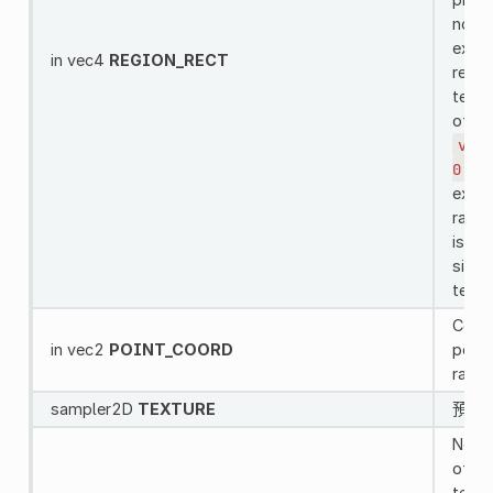
norma
exam
in vec4
REGION_RECT
regi
textu
offse
vec4
0.6,
excee
range
is neg
size 
textu
Coord
in vec2
POINT_COORD
point
range
sampler2D
TEXTURE
預設的
Norma
of th
textu