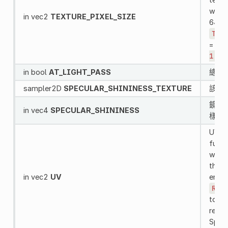
with 
in vec2
TEXTURE_PIXEL_SIZE
64×32
TEXT
=
ve
1.0
in bool
AT_LIGHT_PASS
總是
sampler2D
SPECULAR_SHININESS_TEXTURE
該物
鏡面
in vec4
SPECULAR_SHININESS
樣。
UV f
funct
with 
this 
in vec2
UV
entir
REGI
to sa
regio
Sprit