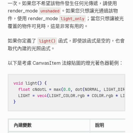
一次。如果您不希望該物件發生任何光傳遞，請使用
render_mode
。如果您只想讓光通過該物
unshaded
件，使用 render_mode
；當您只想讓被光
light_only
覆蓋的物件可見時，這是非常有用的。
如果你定義了
函式，即使該函式是空的，也會
light()
取代內建的光照函式。
以下是考慮 CanvasItem 法線貼圖的燈光著色器範例：
void
light
()
{
float
cNdotL
=
max
(
0.0
,
dot
(
NORMAL
,
LIGHT_DIRECT
LIGHT
=
vec4
(
LIGHT_COLOR
.
rgb
*
COLOR
.
rgb
*
LIGHT
}
內建變數
說明