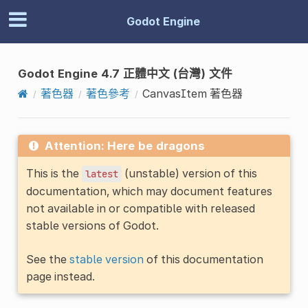
Godot Engine
Godot Engine 4.7 正體中文 (台灣) 文件
著色器
著色參考
CanvasItem 著色器
Attention: Here be dragons
This is the
(unstable) version of this
latest
documentation, which may document features
not available in or compatible with released
stable versions of Godot.
See the
stable version
of this documentation
page instead.