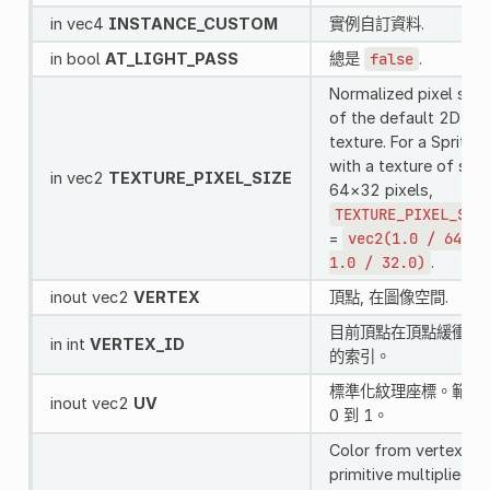
in vec4
INSTANCE_CUSTOM
實例自訂資料.
in bool
AT_LIGHT_PASS
總是
false
.
Normalized pixel size
of the default 2D
texture. For a Sprite2
with a texture of size
in vec2
TEXTURE_PIXEL_SIZE
64×32 pixels,
TEXTURE_PIXEL_SIZ
=
vec2(1.0
/
64.0,
1.0
/
32.0)
.
inout vec2
VERTEX
頂點, 在圖像空間.
目前頂點在頂點緩衝區
in int
VERTEX_ID
的索引。
標準化紋理座標。範圍
inout vec2
UV
0 到 1。
Color from vertex
primitive multiplied b