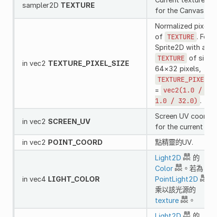
sampler2D
TEXTURE
for the CanvasIte
Normalized pixel s
of
TEXTURE
. For a
Sprite2D with a
TEXTURE
of size
in vec2
TEXTURE_PIXEL_SIZE
64×32 pixels,
TEXTURE_PIXEL_S
=
vec2(1.0
/
64
1.0
/
32.0)
.
Screen UV coordin
in vec2
SCREEN_UV
for the current pixe
in vec2
POINT_COORD
點精靈的UV.
Light2D
的
Color
。若為
in vec4
LIGHT_COLOR
PointLight2D
，
乘以該光源的
texture
。
Light2D
的