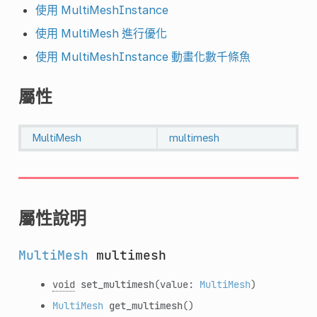
使用 MultiMeshInstance
使用 MultiMesh 進行優化
使用 MultiMeshInstance 動畫化數千條魚
屬性
MultiMesh
multimesh
屬性說明
MultiMesh
multimesh
void
set_multimesh
(value:
MultiMesh
)
MultiMesh
get_multimesh
()