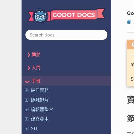
Go
關於
T
a
入門
S
手冊
最佳實務
疑難排解
編輯器整合
節
建立腳本
2D
在