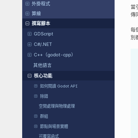
外掛程式
當
算繪
傳
撰寫腳本
每
GDScript
別
C#/.NET
C++（godot-cpp）
其他語言
核心功能
如何閱讀 Godot API
除錯
空閒處理與物理處理
群組
節點與場景實體
可覆寫函式