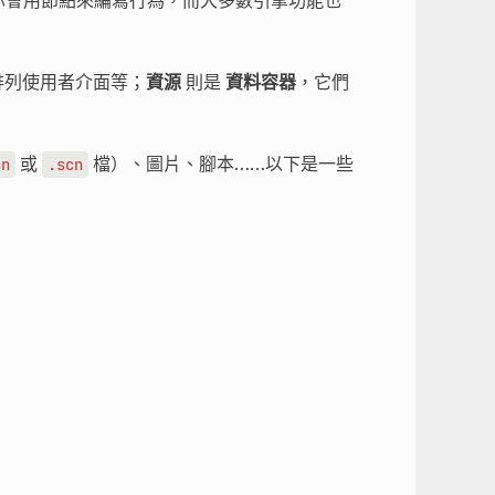
、排列使用者介面等；
資源
則是
資料容器
，它們
或
檔）、圖片、腳本……以下是一些
cn
.scn