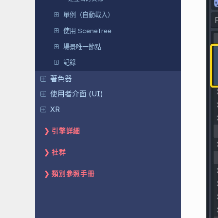
單例（自動載入）
使用 SceneTree
場景唯一節點
記錄
著色器
使用者介面 (UI)
XR
引擎詳細
社群
類別參照手冊