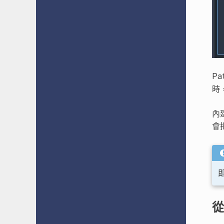
P
時
內
會
從