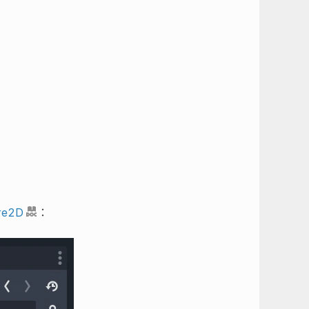
re2D
：