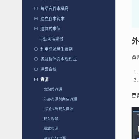
跨語言腳本撰寫
建立腳本範本
運算式求值
手動切換場景
外
利用訊號產生實例
資
遊戲暫停與處理模式
檔案系統
資源
節點與資源
更
外部資源與內建資源
從程式碼載入資源
載入場景
釋放資源
建立自訂資源