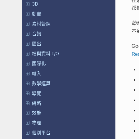
3D
都
動畫
節
素材管線
本
音訊
匯出
G
Re
檔與資料 I/O
國際化
輸入
數學運算
導覽
網路
效能
物理
個別平台