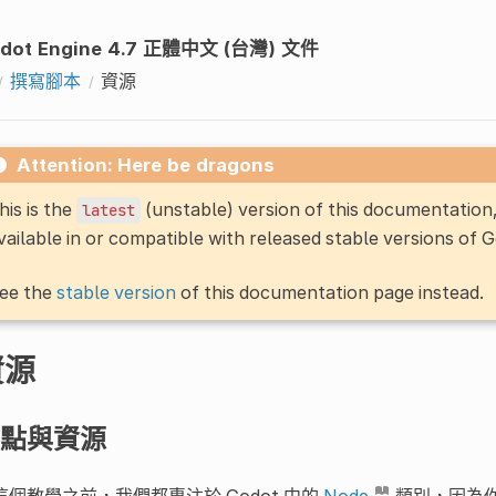
dot Engine 4.7 正體中文 (台灣) 文件
撰寫腳本
資源
Attention: Here be dragons
his is the
(unstable) version of this documentatio
latest
vailable in or compatible with released stable versions of 
ee the
stable version
of this documentation page instead.
資源
點與資源
這個教學之前，我們都專注於 Godot 中的
Node
類別，因為