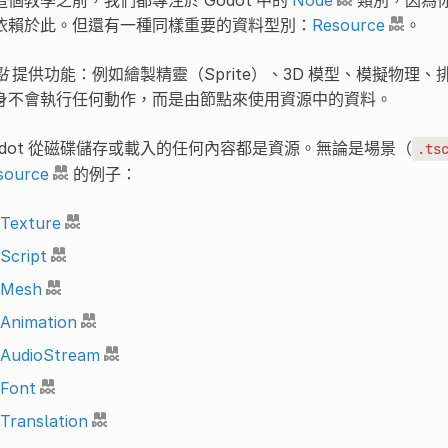
依賴於此。但還有一種同樣重要的資料型別：
Resource
。
點
提供功能：例如繪製精靈（Sprite）、3D 模型、模擬物理
身不會執行任何動作，而是由節點來使用資源中的資料。
odot 從磁碟儲存或載入的任何內容都是資源。無論是場景（
.ts
source
的例子：
Texture
Script
Mesh
Animation
AudioStream
Font
Translation