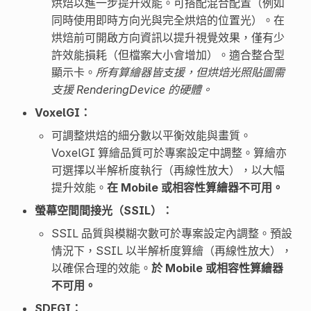
烘焙以進一步提升效能。可搭配混合配置（例如
同時使用即時方向光與完全烘焙的位置光）。在
烘焙前可開啟方向資訊以提升視覺效果，僅有少
許效能損耗（但檔案大小會增加）。適合整合型
顯示卡。
所有算繪器皆支援，但烘焙光照貼圖需
支援 RenderingDevice 的硬體。
VoxelGI：
可調整烘焙的細分數以平衡效能與畫質。
VoxelGI 算繪品質可於專案設定中調整。算繪亦
可選擇以半解析度執行（再線性放大），以大幅
提升效能。
在 Mobile 或相容性算繪器不可用。
螢幕空間間接光（SSIL）：
SSIL 品質與模糊次數可於專案設定內調整。預設
情況下，SSIL 以半解析度算繪（再線性放大），
以確保合理的效能。
於 Mobile 或相容性算繪器
不可用。
SDFGI：