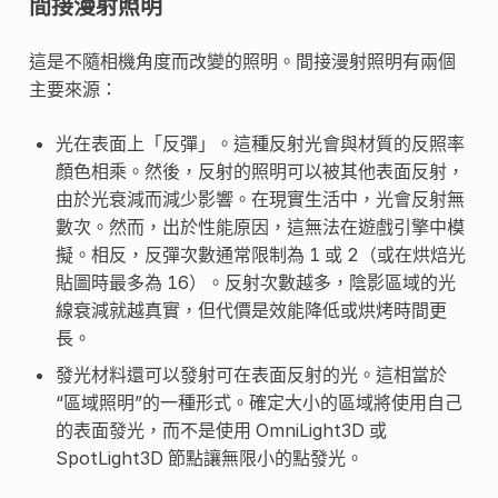
間接漫射照明
這是不隨相機角度而改變的照明。間接漫射照明有兩個
主要來源：
光在表面上「反彈」。這種反射光會與材質的反照率
顏色相乘。然後，反射的照明可以被其他表面反射，
由於光衰減而減少影響。在現實生活中，光會反射無
數次。然而，出於性能原因，這無法在遊戲引擎中模
擬。相反，反彈次數通常限制為 1 或 2（或在烘焙光
貼圖時最多為 16）。反射次數越多，陰影區域的光
線衰減就越真實，但代價是效能降低或烘烤時間更
長。
發光材料還可以發射可在表面反射的光。這相當於
“區域照明”的一種形式。確定大小的區域將使用自己
的表面發光，而不是使用 OmniLight3D 或
SpotLight3D 節點讓無限小的點發光。