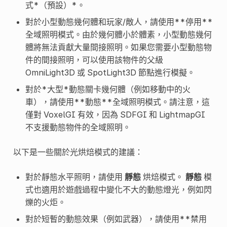
式*（預設）*。
對於小型動態幾何體和玩家/敵人，請使用**停用**
全域照明模式。由於幾何體小於體素，小型動態幾何
體將無法貢獻大量間接照明。如果您需要小型動態物
件的間接照明，可以使用該物件的父級
OmniLight3D 或 SpotLight3D 節點進行模擬。
對於*大型*動態關卡幾何體（例如移動中的火
車），請使用**動態**全域照明模式。請注意，這
僅對 VoxelGI 有效，因為 SDFGI 和 LightmapGI
不支援動態物件的全域照明。
以下是一些關於光烘焙模式的建議：
對於靜態水平照明，請使用
靜態
烘焙模式。
靜態
模
式也適用於遊戲過程中變化不大的動態燈光，例如閃
爍的火炬。
對於短暫的動態效果（例如武器），請使用**禁用