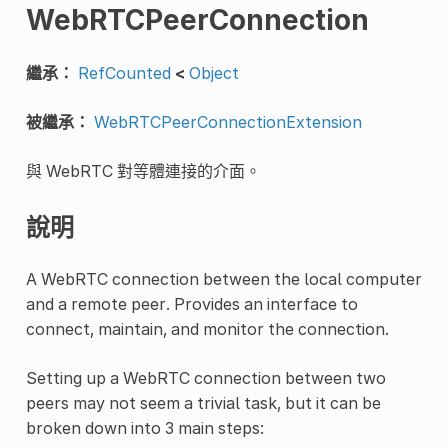
WebRTCPeerConnection
繼承：
RefCounted
<
Object
被繼承：
WebRTCPeerConnectionExtension
與 WebRTC 對等體連接的介面。
說明
A WebRTC connection between the local computer
and a remote peer. Provides an interface to
connect, maintain, and monitor the connection.
Setting up a WebRTC connection between two
peers may not seem a trivial task, but it can be
broken down into 3 main steps: