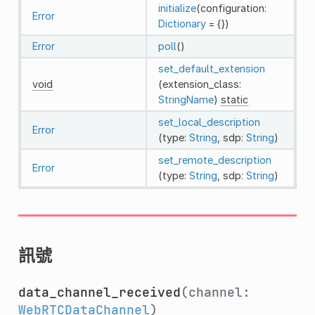
initialize
(configuration:
Error
Dictionary
= {})
Error
poll
()
set_default_extension
void
(extension_class:
StringName
)
static
set_local_description
Error
(type:
String
, sdp:
String
)
set_remote_description
Error
(type:
String
, sdp:
String
)
訊號
data_channel_received
(channel:
WebRTCDataChannel
)