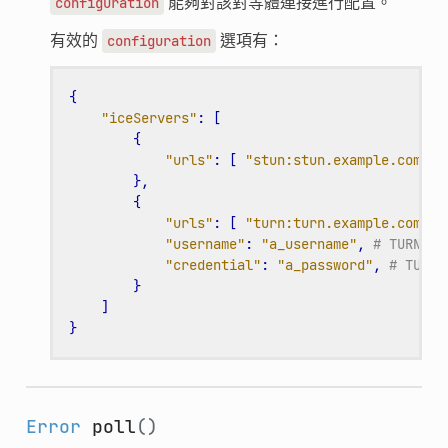
能夠對該對等體連接進行配置。
configuration
有效的
選項有：
configuration
{
"iceServers"
:
[
{
"urls"
:
[
"stun:stun.example.com:34
},
{
"urls"
:
[
"turn:turn.example.com:34
"username"
:
"a_username"
,
# TURN
"credential"
:
"a_password"
,
# TUR
}
]
}
Error
poll
()