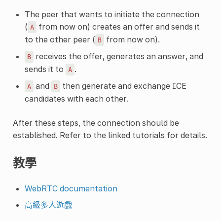
The peer that wants to initiate the connection
(
from now on) creates an offer and sends it
A
to the other peer (
from now on).
B
receives the offer, generates an answer, and
B
sends it to
.
A
and
then generate and exchange ICE
A
B
candidates with each other.
After these steps, the connection should be
established. Refer to the linked tutorials for details.
教學
WebRTC documentation
高級多人遊戲