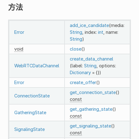
方法
add_ice_candidate
(media:
Error
String
, index:
int
, name:
String
)
void
close
()
create_data_channel
WebRTCDataChannel
(label:
String
, options:
Dictionary
= {})
Error
create_offer
()
get_connection_state
()
ConnectionState
const
get_gathering_state
()
GatheringState
const
get_signaling_state
()
SignalingState
const