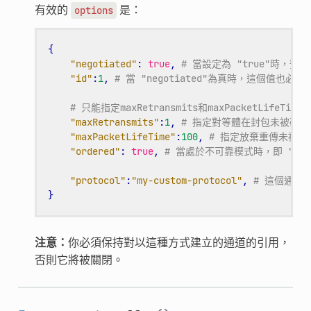
有效的
是：
options
{
"negotiated"
:
true
,
# 當設定為 "true"時，預
"id"
:
1
,
# 當 "negotiated"為真時，這個值也
# 只能指定maxRetransmits和maxPacket
"maxRetransmits"
:
1
,
# 指定對等體在封包未被確
"maxPacketLifeTime"
:
100
,
# 指定放棄重傳未被
"ordered"
:
true
,
# 當處於不可靠模式時，即 "maxRe
"protocol"
:
"my-custom-protocol"
,
# 這個通道
}
注意：
你必須保持對以這種方式建立的通道的引用，
否則它將被關閉。