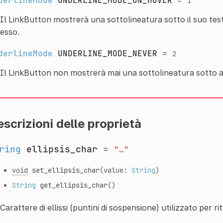
derlineMode
UNDERLINE_MODE_ON_HOVER
=
1
Il LinkButton mostrerà una sottolineatura sotto il suo tes
esso.
derlineMode
UNDERLINE_MODE_NEVER
=
2
Il LinkButton non mostrerà mai una sottolineatura sotto a
scrizioni delle proprietà
ring
ellipsis_char
=
"…"
void
set_ellipsis_char
(value:
String
)
String
get_ellipsis_char
()
Carattere di ellissi (puntini di sospensione) utilizzato per rit