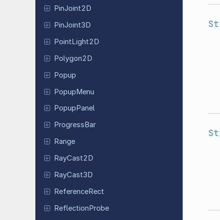
Pin
Joint
2D
St
Pin
Joint
3D
Point
Light
2D
Polygon2D
Popup
PopupMenu
Popup
Panel
Progress
Bar
St
Range
RayCast2D
RayCast3D
Reference
Rect
Reflection
Probe