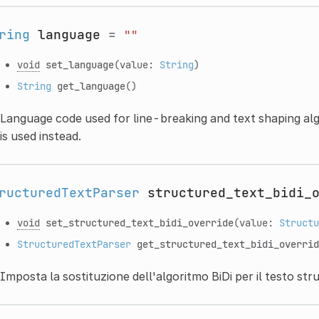
ring
language
=
""
void
set_language
(value:
String
)
String
get_language
()
Language code used for line-breaking and text shaping algo
is used instead.
ructuredTextParser
structured_text_bidi_
void
set_structured_text_bidi_override
(value:
Structu
StructuredTextParser
get_structured_text_bidi_overrid
Imposta la sostituzione dell'algoritmo BiDi per il testo str