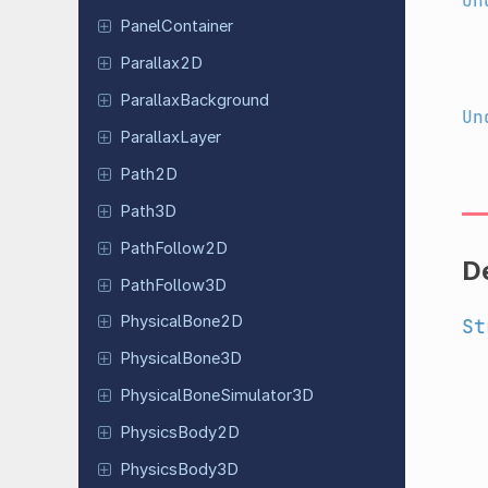
Un
Panel
Container
Parallax
2D
Parallax
Background
Un
Parallax
Layer
Path2D
Path3D
Path
Follow
2D
De
Path
Follow
3D
Physical
Bone
2D
St
Physical
Bone
3D
Physical
Bone
Simulator
3D
Physics
Body
2D
Physics
Body
3D