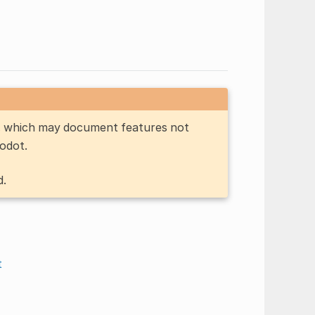
n, which may document features not
Godot.
d.
t