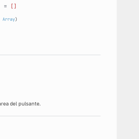
s
=
[]
:
Array
)
area del pulsante.