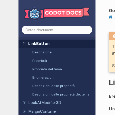
Lightmap
Probe
Light
Occluder
2D
Go
Limit
Angular
Velocity
Modifier
3D
Line2D
LineEdit
Link
Button
T
Descrizione
a
Proprietà
S
Proprietà del tema
Enumerazioni
L
Descrizioni delle proprietà
Descrizioni delle proprietà del tema
Ere
Look
At
Modifier
3D
Un
Margin
Container