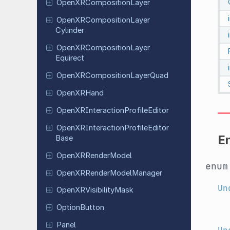
Open
XRComposition
Layer
Open
XRComposition
Layer
Cylinder
Open
XRComposition
Layer
Equirect
Open
XRComposition
Layer
Quad
Open
XRHand
Open
XRInteraction
Profile
Editor
Open
XRInteraction
Profile
Editor
E
Base
Open
XRRender
Model
enu
Open
XRRender
Model
Manager
Un
Open
XRVisibility
Mask
Option
Button
Panel