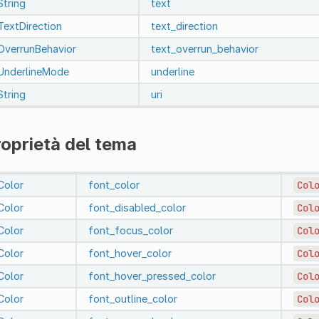
String
text
TextDirection
text_direction
OverrunBehavior
text_overrun_behavior
UnderlineMode
underline
String
uri
oprietà del tema
Color
font_color
Col
Color
font_disabled_color
Col
Color
font_focus_color
Col
Color
font_hover_color
Col
Color
font_hover_pressed_color
Col
Color
font_outline_color
Col