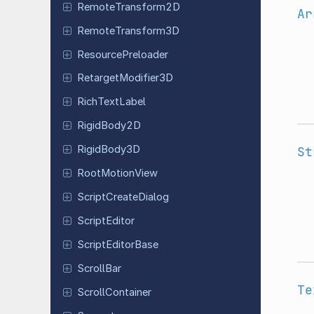
Remote
Transform
2D
Ar
Remote
Transform
3D
Resource
Preloader
Retarget
Modifier
3D
Rich
Text
Label
Rigid
Body
2D
Rigid
Body
3D
St
Root
Motion
View
Script
Create
Dialog
Script
Editor
Script
Editor
Base
ScrollBar
Te
Scroll
Container