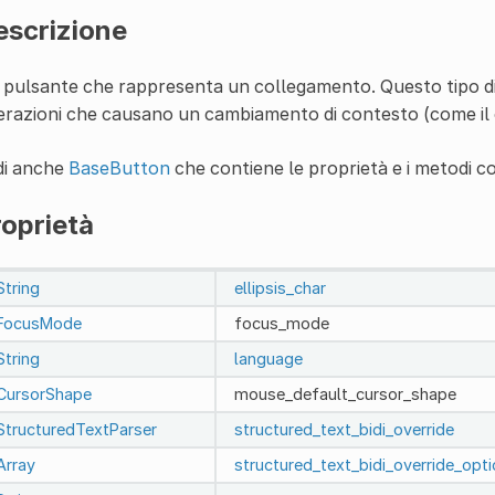
escrizione
pulsante che rappresenta un collegamento. Questo tipo di 
erazioni che causano un cambiamento di contesto (come il
di anche
BaseButton
che contiene le proprietà e i metodi c
oprietà
String
ellipsis_char
FocusMode
focus_mode
String
language
CursorShape
mouse_default_cursor_shape
StructuredTextParser
structured_text_bidi_override
Array
structured_text_bidi_override_opt