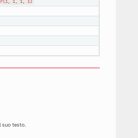
or(1,
1,
1,
1)
 suo testo.