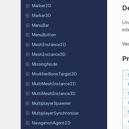
Marker2D
D
Marker3D
Un 
MenuBar
int
Menu
Button
Ve
Mesh
Instance
2D
Mesh
Instance
3D
Pr
Missing
Node
Modifier
Bone
Target
3D
Multi
Mesh
Instance
2D
Multi
Mesh
Instance
3D
Multiplayer
Spawner
Multiplayer
Synchronizer
Navigation
Agent
2D