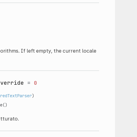
rithms. If left empty, the current locale
override
=
0
redTextParser
)
e
()
utturato.