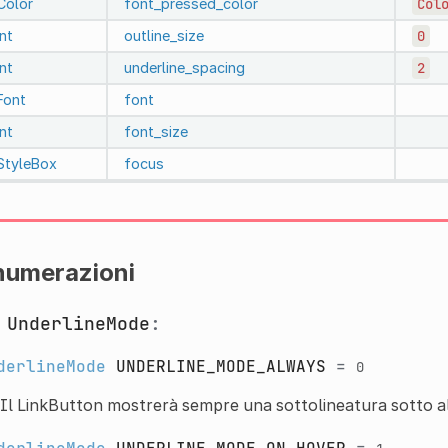
Color
font_pressed_color
Col
int
outline_size
0
int
underline_spacing
2
Font
font
int
font_size
StyleBox
focus
numerazioni
m
UnderlineMode
:
derlineMode
UNDERLINE_MODE_ALWAYS
=
0
Il LinkButton mostrerà sempre una sottolineatura sotto al