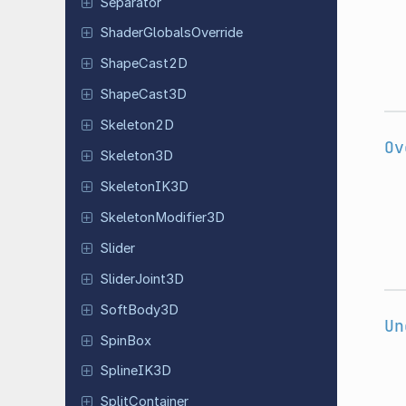
Separator
Shader
Globals
Override
Shape
Cast
2D
Shape
Cast
3D
Skeleton
2D
Ov
Skeleton
3D
Skeleton
IK3D
Skeleton
Modifier
3D
Slider
Slider
Joint
3D
Soft
Body
3D
Un
SpinBox
Spline
IK3D
Split
Container