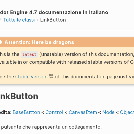
dot Engine 4.7 documentazione in italiano
Tutte le classi
LinkButton
Attention: Here be dragons
his is the
(unstable) version of this documentatio
latest
vailable in or compatible with released stable versions of 
ee the
stable version
of this documentation page instea
inkButton
dita:
BaseButton
<
Control
<
CanvasItem
<
Node
<
Objec
 pulsante che rappresenta un collegamento.