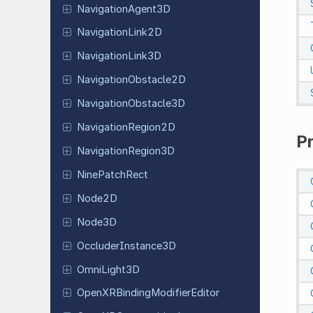
Navigation
Agent
3D
Navigation
Link
2D
Navigation
Link
3D
Navigation
Obstacle
2D
Navigation
Obstacle
3D
Navigation
Region
2D
Pr
Navigation
Region
3D
Nine
Patch
Rect
Node2D
Node3D
Occluder
Instance
3D
Omni
Light
3D
Open
XRBinding
Modifier
Editor