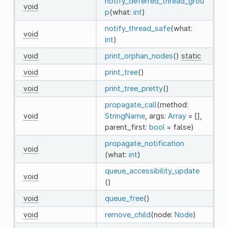
notify_deferred_thread_grou
void
p
(what:
int
)
notify_thread_safe
(what:
void
int
)
void
print_orphan_nodes
()
static
void
print_tree
()
void
print_tree_pretty
()
propagate_call
(method:
void
StringName
, args:
Array
= [],
parent_first:
bool
= false)
propagate_notification
void
(what:
int
)
queue_accessibility_update
void
()
void
queue_free
()
void
remove_child
(node:
Node
)