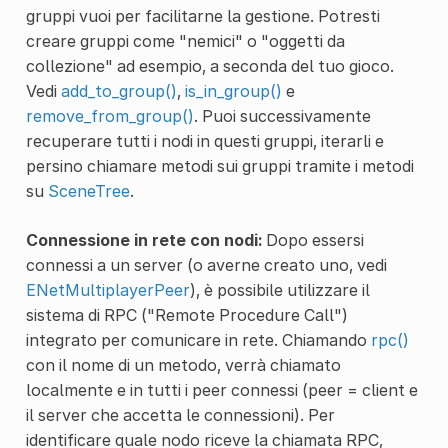
gruppi vuoi per facilitarne la gestione. Potresti
creare gruppi come "nemici" o "oggetti da
collezione" ad esempio, a seconda del tuo gioco.
Vedi
add_to_group()
,
is_in_group()
e
remove_from_group()
. Puoi successivamente
recuperare tutti i nodi in questi gruppi, iterarli e
persino chiamare metodi sui gruppi tramite i metodi
su
SceneTree
.
Connessione in rete con nodi:
Dopo essersi
connessi a un server (o averne creato uno, vedi
ENetMultiplayerPeer
), è possibile utilizzare il
sistema di RPC ("Remote Procedure Call")
integrato per comunicare in rete. Chiamando
rpc()
con il nome di un metodo, verrà chiamato
localmente e in tutti i peer connessi (peer = client e
il server che accetta le connessioni). Per
identificare quale nodo riceve la chiamata RPC,