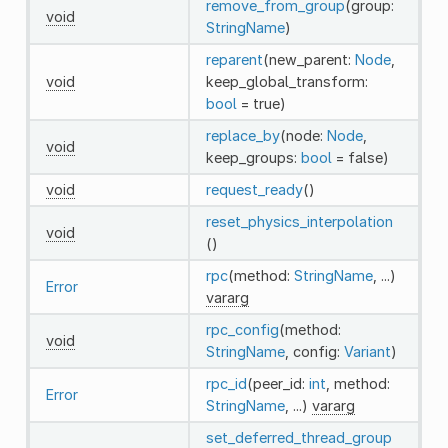
remove_from_group
(group:
void
StringName
)
reparent
(new_parent:
Node
,
void
keep_global_transform:
bool
= true)
replace_by
(node:
Node
,
void
keep_groups:
bool
= false)
void
request_ready
()
reset_physics_interpolation
void
()
rpc
(method:
StringName
, ...)
Error
vararg
rpc_config
(method:
void
StringName
, config:
Variant
)
rpc_id
(peer_id:
int
, method:
Error
StringName
, ...)
vararg
set_deferred_thread_group