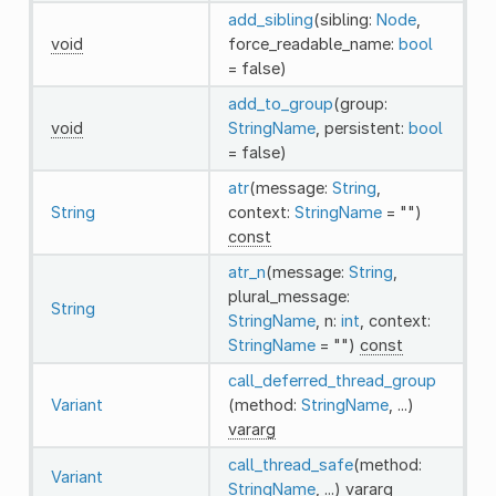
add_sibling
(sibling:
Node
,
void
force_readable_name:
bool
= false)
add_to_group
(group:
void
StringName
, persistent:
bool
= false)
atr
(message:
String
,
String
context:
StringName
= "")
const
atr_n
(message:
String
,
plural_message:
String
StringName
, n:
int
, context:
StringName
= "")
const
call_deferred_thread_group
Variant
(method:
StringName
, ...)
vararg
call_thread_safe
(method:
Variant
StringName
, ...)
vararg