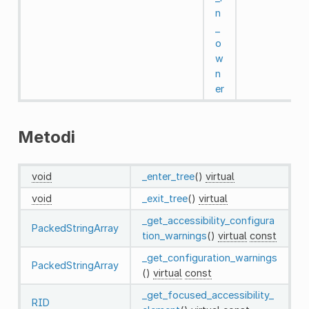
n
_
o
w
n
er
Metodi
void
_enter_tree
()
virtual
void
_exit_tree
()
virtual
_get_accessibility_configura
PackedStringArray
tion_warnings
()
virtual
const
_get_configuration_warnings
PackedStringArray
()
virtual
const
_get_focused_accessibility_
RID