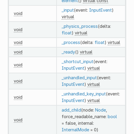
element
()
virtual
const
_input
(event:
InputEvent
)
void
virtual
_physics_process
(delta:
void
float
)
virtual
void
_process
(delta:
float
)
virtual
void
_ready
()
virtual
_shortcut_input
(event:
void
InputEvent
)
virtual
_unhandled_input
(event:
void
InputEvent
)
virtual
_unhandled_key_input
(event:
void
InputEvent
)
virtual
add_child
(node:
Node
,
force_readable_name:
bool
void
= false, internal:
InternalMode
= 0)