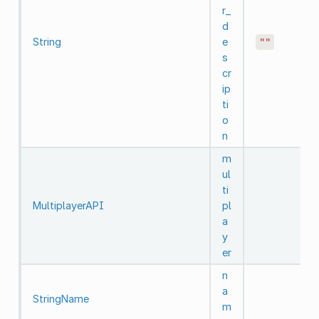
r_
d
String
e
""
s
cr
ip
ti
o
n
m
ul
ti
MultiplayerAPI
pl
a
y
er
n
a
StringName
m