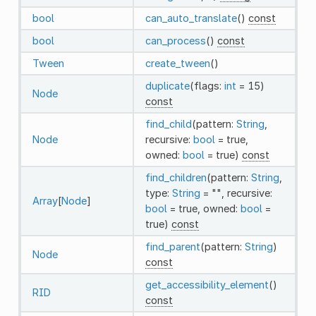
bool
can_auto_translate
()
const
bool
can_process
()
const
Tween
create_tween
()
duplicate
(flags:
int
= 15)
Node
const
find_child
(pattern:
String
,
Node
recursive:
bool
= true,
owned:
bool
= true)
const
find_children
(pattern:
String
,
type:
String
= "", recursive:
Array
[
Node
]
bool
= true, owned:
bool
=
true)
const
find_parent
(pattern:
String
)
Node
const
get_accessibility_element
()
RID
const