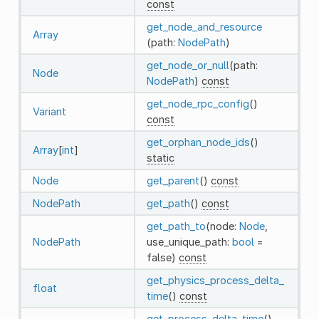
const
get_node_and_resource
Array
(path:
NodePath
)
get_node_or_null
(path:
Node
NodePath
)
const
get_node_rpc_config
()
Variant
const
get_orphan_node_ids
()
Array
[
int
]
static
Node
get_parent
()
const
NodePath
get_path
()
const
get_path_to
(node:
Node
,
NodePath
use_unique_path:
bool
=
false)
const
get_physics_process_delta_
float
time
()
const
get_process_delta_time
()