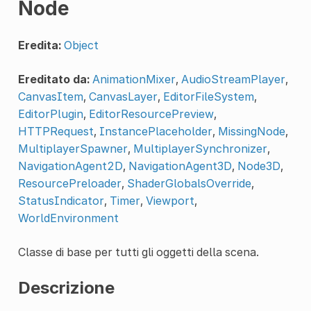
Node
Eredita:
Object
Ereditato da:
AnimationMixer
,
AudioStreamPlayer
,
CanvasItem
,
CanvasLayer
,
EditorFileSystem
,
EditorPlugin
,
EditorResourcePreview
,
HTTPRequest
,
InstancePlaceholder
,
MissingNode
,
MultiplayerSpawner
,
MultiplayerSynchronizer
,
NavigationAgent2D
,
NavigationAgent3D
,
Node3D
,
ResourcePreloader
,
ShaderGlobalsOverride
,
StatusIndicator
,
Timer
,
Viewport
,
WorldEnvironment
Classe di base per tutti gli oggetti della scena.
Descrizione