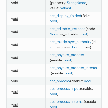
void
(property:
StringName
,
value:
Variant
)
set_display_folded
(fold:
void
bool
)
set_editable_instance
(node:
void
Node
, is_editable:
bool
)
set_multiplayer_authority
(id:
void
int
, recursive:
bool
= true)
set_physics_process
void
(enable:
bool
)
set_physics_process_interna
void
l
(enable:
bool
)
void
set_process
(enable:
bool
)
set_process_input
(enable:
void
bool
)
set_process_internal
(enable:
void
bool
)