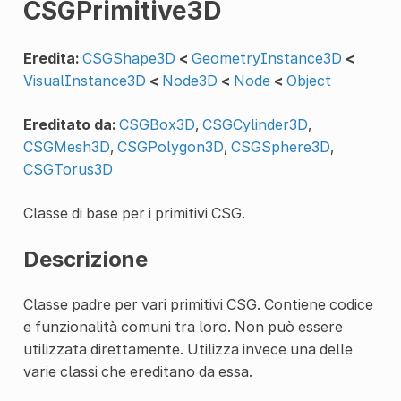
CSGPrimitive3D
Eredita:
CSGShape3D
<
GeometryInstance3D
<
VisualInstance3D
<
Node3D
<
Node
<
Object
Ereditato da:
CSGBox3D
,
CSGCylinder3D
,
CSGMesh3D
,
CSGPolygon3D
,
CSGSphere3D
,
CSGTorus3D
Classe di base per i primitivi CSG.
Descrizione
Classe padre per vari primitivi CSG. Contiene codice
e funzionalità comuni tra loro. Non può essere
utilizzata direttamente. Utilizza invece una delle
varie classi che ereditano da essa.