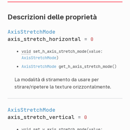
Descrizioni delle proprietà
AxisStretchMode
axis_stretch_horizontal
=
0
void
set_h_axis_stretch_mode
(value:
AxisStretchMode
)
AxisStretchMode
get_h_axis_stretch_mode
()
La modalità di stiramento da usare per
stirare/ripetere la texture orizzontalmente.
AxisStretchMode
axis_stretch_vertical
=
0
void
set_v_axis_stretch_mode
(value: