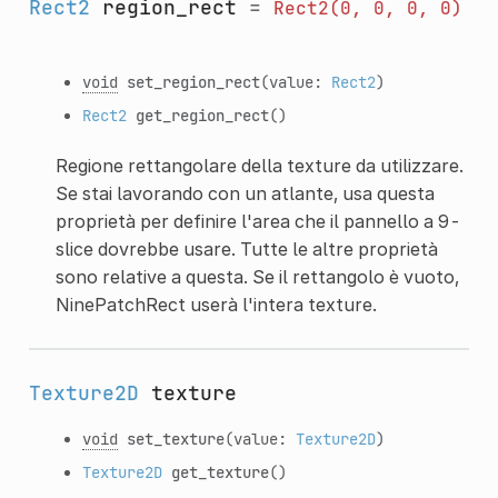
Rect2
region_rect
=
Rect2(0,
0,
0,
0)
void
set_region_rect
(value:
Rect2
)
Rect2
get_region_rect
()
Regione rettangolare della texture da utilizzare.
Se stai lavorando con un atlante, usa questa
proprietà per definire l'area che il pannello a 9-
slice dovrebbe usare. Tutte le altre proprietà
sono relative a questa. Se il rettangolo è vuoto,
NinePatchRect userà l'intera texture.
Texture2D
texture
void
set_texture
(value:
Texture2D
)
Texture2D
get_texture
()