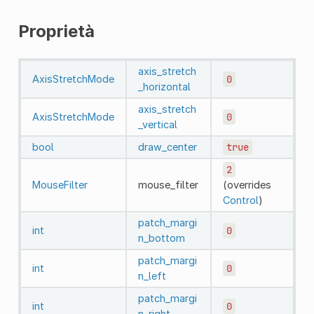
Proprietà
axis_stretch
AxisStretchMode
0
_horizontal
axis_stretch
AxisStretchMode
0
_vertical
bool
draw_center
true
2
MouseFilter
mouse_filter
(overrides
Control
)
patch_margi
int
0
n_bottom
patch_margi
int
0
n_left
patch_margi
int
0
n_right