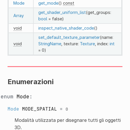
Mode
get_mode
()
const
get_shader_uniform_list
(get_groups:
Array
bool
= false)
void
inspect_native_shader_code
()
set_default_texture_parameter
(name:
void
StringName
, texture:
Texture
, index:
int
= 0)
Enumerazioni
enum
Mode
:
Mode
MODE_SPATIAL
=
0
Modalità utilizzata per disegnare tutti gli oggetti
3D.