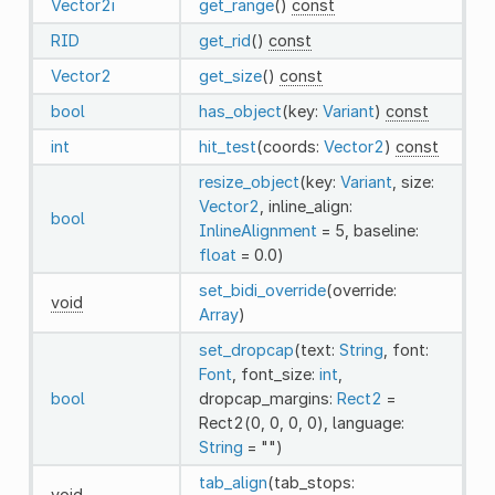
Vector2i
get_range
()
const
RID
get_rid
()
const
Vector2
get_size
()
const
bool
has_object
(key:
Variant
)
const
int
hit_test
(coords:
Vector2
)
const
resize_object
(key:
Variant
, size:
Vector2
, inline_align:
bool
InlineAlignment
= 5, baseline:
float
= 0.0)
set_bidi_override
(override:
void
Array
)
set_dropcap
(text:
String
, font:
Font
, font_size:
int
,
bool
dropcap_margins:
Rect2
=
Rect2(0, 0, 0, 0), language:
String
= "")
tab_align
(tab_stops:
void