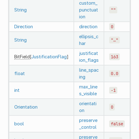
custom_
String
punctuat
""
ion
Direction
direction
0
ellipsis_c
String
"…"
har
justificat
BitField
[
JustificationFlag
]
163
ion_flags
line_spac
float
0.0
ing
max_line
int
-1
s_visible
orientati
Orientation
0
on
preserve
bool
false
_control
preserve