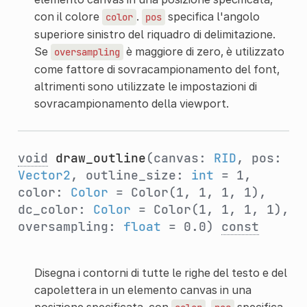
con il colore
.
specifica l'angolo
color
pos
superiore sinistro del riquadro di delimitazione.
Se
è maggiore di zero, è utilizzato
oversampling
come fattore di sovracampionamento del font,
altrimenti sono utilizzate le impostazioni di
sovracampionamento della viewport.
void
draw_outline
(canvas:
RID
, pos:
Vector2
, outline_size:
int
= 1,
color:
Color
= Color(1, 1, 1, 1),
dc_color:
Color
= Color(1, 1, 1, 1),
oversampling:
float
= 0.0)
const
Disegna i contorni di tutte le righe del testo e del
capolettera in un elemento canvas in una
posizione specificata, con
.
specifica