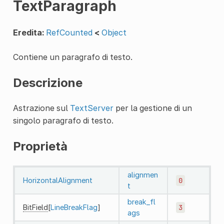
TextParagraph
Eredita:
RefCounted
<
Object
Contiene un paragrafo di testo.
Descrizione
Astrazione sul
TextServer
per la gestione di un
singolo paragrafo di testo.
Proprietà
alignmen
HorizontalAlignment
0
t
break_fl
BitField
[
LineBreakFlag
]
3
ags