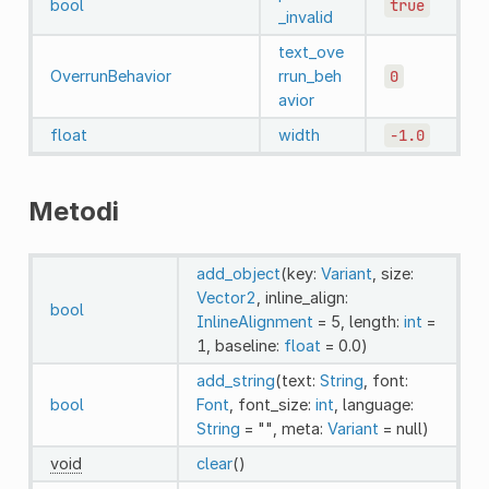
bool
true
_invalid
text_ove
OverrunBehavior
rrun_beh
0
avior
float
width
-1.0
Metodi
add_object
(key:
Variant
, size:
Vector2
, inline_align:
bool
InlineAlignment
= 5, length:
int
=
1, baseline:
float
= 0.0)
add_string
(text:
String
, font:
bool
Font
, font_size:
int
, language:
String
= "", meta:
Variant
= null)
void
clear
()