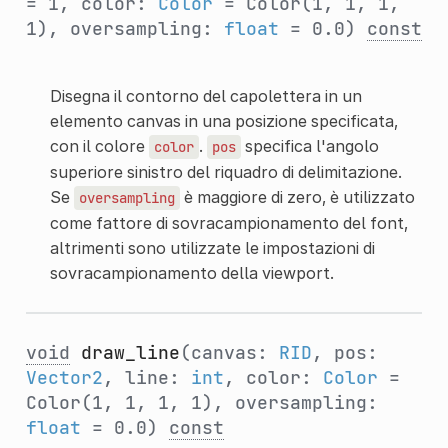
= 1, color:
Color
= Color(1, 1, 1,
1), oversampling:
float
= 0.0)
const
Disegna il contorno del capolettera in un
elemento canvas in una posizione specificata,
con il colore
.
specifica l'angolo
color
pos
superiore sinistro del riquadro di delimitazione.
Se
è maggiore di zero, è utilizzato
oversampling
come fattore di sovracampionamento del font,
altrimenti sono utilizzate le impostazioni di
sovracampionamento della viewport.
void
draw_line
(canvas:
RID
, pos:
Vector2
, line:
int
, color:
Color
=
Color(1, 1, 1, 1), oversampling:
float
= 0.0)
const