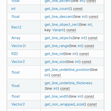
float
get_line_ascent
(line:
int
)
const
int
get_line_count
()
const
float
get_line_descent
(line:
int
)
const
get_line_object_rect
(line:
int
,
Rect2
key:
Variant
)
const
Array
get_line_objects
(line:
int
)
const
Vector2i
get_line_range
(line:
int
)
const
RID
get_line_rid
(line:
int
)
const
Vector2
get_line_size
(line:
int
)
const
get_line_underline_position
(line:
float
int
)
const
get_line_underline_thickness
float
(line:
int
)
const
float
get_line_width
(line:
int
)
const
Vector2
get_non_wrapped_size
()
const