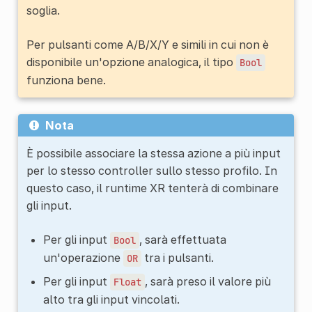
soglia.
Per pulsanti come A/B/X/Y e simili in cui non è
disponibile un'opzione analogica, il tipo
Bool
funziona bene.
Nota
È possibile associare la stessa azione a più input
per lo stesso controller sullo stesso profilo. In
questo caso, il runtime XR tenterà di combinare
gli input.
Per gli input
, sarà effettuata
Bool
un'operazione
tra i pulsanti.
OR
Per gli input
, sarà preso il valore più
Float
alto tra gli input vincolati.