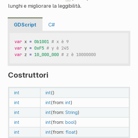
lunghi e migliorare la leggibilità.
GDScript
C#
var
x
=
0b1001
# x è 9
var
y
=
0xF5
# y è 245
var
z
=
10_000_000
# z è 10000000
Costruttori
int
int
()
int
int
(from:
int
)
int
int
(from:
String
)
int
int
(from:
bool
)
int
int
(from:
float
)