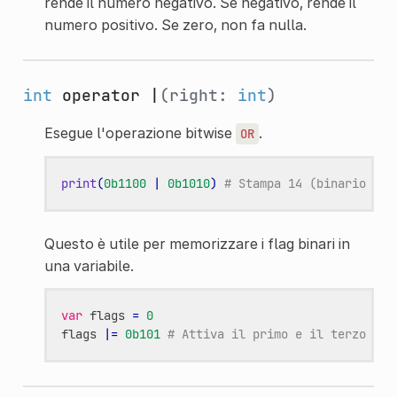
rende il numero negativo. Se negativo, rende il
numero positivo. Se zero, non fa nulla.
int
operator |
(right:
int
)
Esegue l'operazione bitwise
.
OR
print
(
0b1100
|
0b1010
)
# Stampa 14 (binario 111
Questo è utile per memorizzare i flag binari in
una variabile.
var
flags
=
0
flags
|=
0b101
# Attiva il primo e il terzo bit