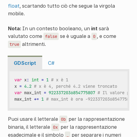
float
, scartando tutto ciò che segue la virgola
mobile.
Nota:
In un contesto booleano, un
int
sarà
valutato come
se è uguale a
, e come
false
0
altrimenti.
true
GDScript
C#
var
x
:
int
=
1
# x è 1
x
=
4.2
# x è 4, perché 4.2 viene troncato
var
max_int
=
9223372036854775807
# Il valore più 
max_int
+=
1
# max_int è ora -9223372036854775808,
Puoi usare il letterale
per la rappresentazione
0b
binaria, il letterale
per la rappresentazione
0x
esadecimale e il simbolo
per separare i numeri
_