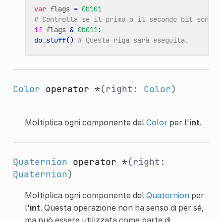
var
flags
=
0b101
# Controlla se il primo o il secondo bit sono a
if
flags
&
0b011
:
do_stuff
()
# Questa riga sarà eseguita.
Color
operator *
(right:
Color
)
Moltiplica ogni componente del
Color
per l'
int
.
Quaternion
operator *
(right:
Quaternion
)
Moltiplica ogni componente del
Quaternion
per
l'
int
. Questa operazione non ha senso di per sé,
ma può essere utilizzata come parte di