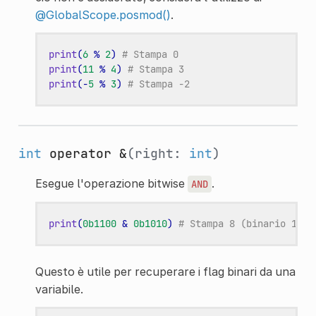
@GlobalScope.posmod()
.
print
(
6
%
2
)
# Stampa 0
print
(
11
%
4
)
# Stampa 3
print
(
-
5
%
3
)
# Stampa -2
int
operator &
(right:
int
)
Esegue l'operazione bitwise
.
AND
print
(
0b1100
&
0b1010
)
# Stampa 8 (binario 1000
Questo è utile per recuperare i flag binari da una
variabile.