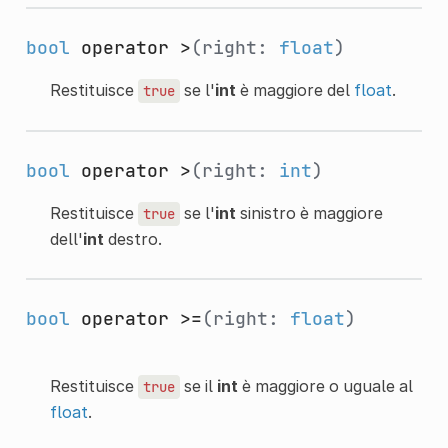
bool
operator >
(right:
float
)
Restituisce
se l'
int
è maggiore del
float
.
true
bool
operator >
(right:
int
)
Restituisce
se l'
int
sinistro è maggiore
true
dell'
int
destro.
bool
operator >=
(right:
float
)
Restituisce
se il
int
è maggiore o uguale al
true
float
.