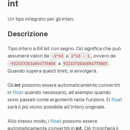
int
Un tipo integrato per gli interi.
Descrizione
Tipo intero a 64 bit con segno. Ciò significa che può
assumere valori da
a
, ovvero da
-2^63
2^63
-
1
a
.
-9223372036854775808
9223372036854775807
Quando supera questi limiti, si avvolgerà.
Gli
int
possono essere automaticamente convertiti
in
float
quando necessario, ad esempio quando
sono passati come argomenti nelle funzioni. Il
float
sarà il più vicino possibile all'intero originale.
Allo stesso modo, i
float
possono essere
automaticamente convertiti in
int
. Ciò troncherà il