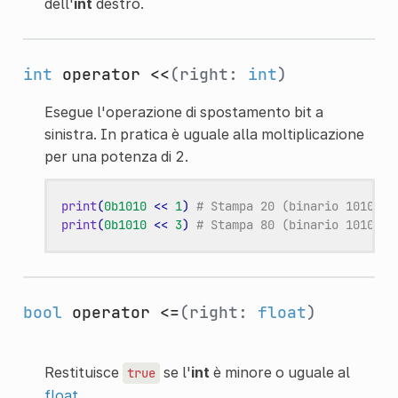
dell'
int
destro.
int
operator <<
(right:
int
)
Esegue l'operazione di spostamento bit a
sinistra. In pratica è uguale alla moltiplicazione
per una potenza di 2.
print
(
0b1010
<<
1
)
# Stampa 20 (binario 10100)
print
(
0b1010
<<
3
)
# Stampa 80 (binario 1010000
bool
operator <=
(right:
float
)
Restituisce
se l'
int
è minore o uguale al
true
float
.