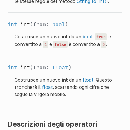
le stesse regole del metodo
String.to_int()
.
int
int
(from:
bool
)
Costruisce un nuovo
int
da un
bool
.
è
true
convertito a
e
è convertito a
.
1
false
0
int
int
(from:
float
)
Costruisce un nuovo
int
da un
float
. Questo
troncherà il
float
, scartando ogni cifra che
segue la virgola mobile.
Descrizioni degli operatori