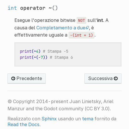
int
operator ~
()
Esegue l'operazione bitwise
sull'
int
. A
NOT
causa del
Completamento a due
, è
effettivamente uguale a
.
-(int
+
1)
print
(
~
4
)
# Stampa -5
print
(
~
(
-
7
))
# Stampa 6
Precedente
Successiva
© Copyright 2014-present Juan Linietsky, Ariel
Manzur and the Godot community (CC BY 3.0).
Realizzato con
Sphinx
usando un
tema
fornito da
Read the Docs
.