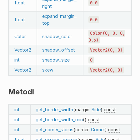
float
0.0
right
expand_margin_
float
0.0
top
Color(0,
0,
0,
Color
shadow_color
0.6)
Vector2
shadow_offset
Vector2(0,
0)
int
shadow_size
0
Vector2
skew
Vector2(0,
0)
Metodi
int
get_border_width
(margin:
Side
)
const
int
get_border_width_min
()
const
int
get_corner_radius
(corner:
Corner
)
const
float
get_expand_margin
(margin:
Side
)
const