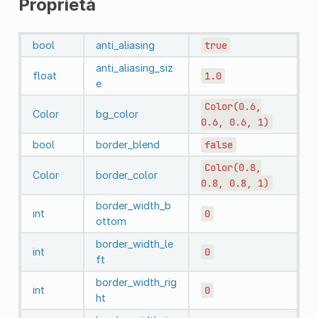
Proprietà
bool
anti_aliasing
true
anti_aliasing_siz
float
1.0
e
Color(0.6,
Color
bg_color
0.6,
0.6,
1)
bool
border_blend
false
Color(0.8,
Color
border_color
0.8,
0.8,
1)
border_width_b
int
0
ottom
border_width_le
int
0
ft
border_width_rig
int
0
ht