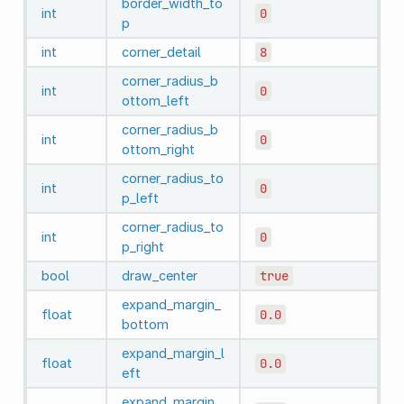
border_width_to
int
0
p
int
corner_detail
8
corner_radius_b
int
0
ottom_left
corner_radius_b
int
0
ottom_right
corner_radius_to
int
0
p_left
corner_radius_to
int
0
p_right
bool
draw_center
true
expand_margin_
float
0.0
bottom
expand_margin_l
float
0.0
eft
expand_margin_