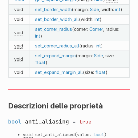
void
set_border_width
(margin:
Side
, width:
int
)
void
set_border_width_all
(width:
int
)
set_corner_radius
(corner:
Corner
, radius:
void
int
)
void
set_corner_radius_all
(radius:
int
)
set_expand_margin
(margin:
Side
, size:
void
float
)
void
set_expand_margin_all
(size:
float
)
Descrizioni delle proprietà
bool
anti_aliasing
=
true
void
set_anti_aliased
(value:
bool
)