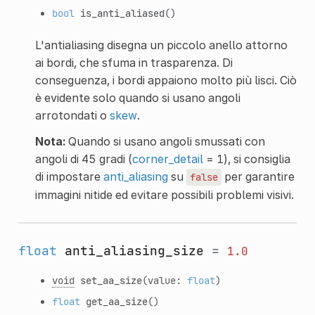
bool
is_anti_aliased
()
L'antialiasing disegna un piccolo anello attorno
ai bordi, che sfuma in trasparenza. Di
conseguenza, i bordi appaiono molto più lisci. Ciò
è evidente solo quando si usano angoli
arrotondati o
skew
.
Nota:
Quando si usano angoli smussati con
angoli di 45 gradi (
corner_detail
= 1), si consiglia
di impostare
anti_aliasing
su
per garantire
false
immagini nitide ed evitare possibili problemi visivi.
float
anti_aliasing_size
=
1.0
void
set_aa_size
(value:
float
)
float
get_aa_size
()