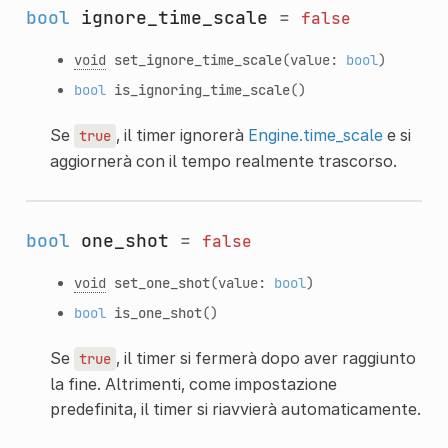
bool
ignore_time_scale
=
false
void
set_ignore_time_scale
(value:
bool
)
bool
is_ignoring_time_scale
()
Se
, il timer ignorerà
Engine.time_scale
e si
true
aggiornerà con il tempo realmente trascorso.
bool
one_shot
=
false
void
set_one_shot
(value:
bool
)
bool
is_one_shot
()
Se
, il timer si fermerà dopo aver raggiunto
true
la fine. Altrimenti, come impostazione
predefinita, il timer si riavvierà automaticamente.