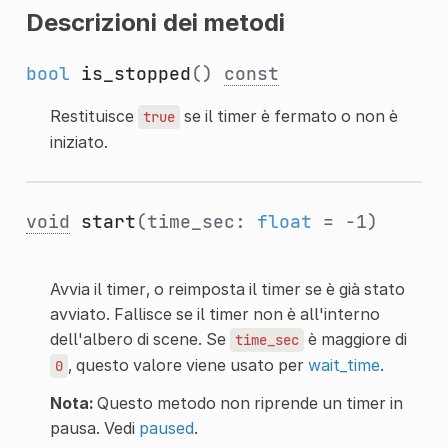
Descrizioni dei metodi
bool
is_stopped
()
const
Restituisce
se il timer è fermato o non è
true
iniziato.
void
start
(time_sec:
float
= -1)
Avvia il timer, o reimposta il timer se è già stato
avviato. Fallisce se il timer non è all'interno
dell'albero di scene. Se
è maggiore di
time_sec
, questo valore viene usato per
wait_time
.
0
Nota:
Questo metodo non riprende un timer in
pausa. Vedi
paused
.