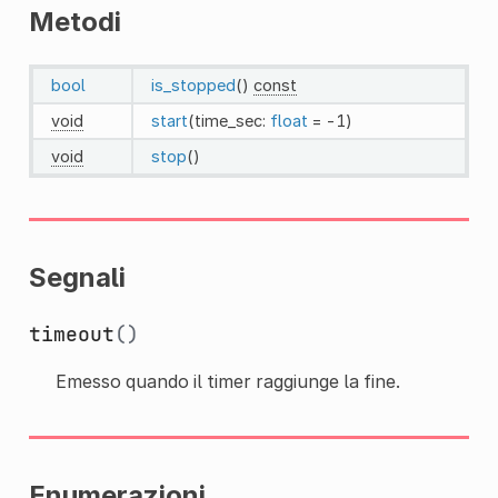
Metodi
bool
is_stopped
()
const
void
start
(time_sec:
float
= -1)
void
stop
()
Segnali
timeout
()
Emesso quando il timer raggiunge la fine.
Enumerazioni