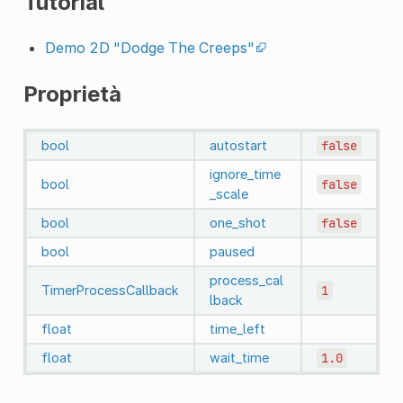
Tutorial
Demo 2D "Dodge The Creeps"
Proprietà
bool
autostart
false
ignore_time
bool
false
_scale
bool
one_shot
false
bool
paused
process_cal
TimerProcessCallback
1
lback
float
time_left
float
wait_time
1.0