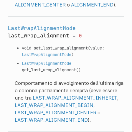
ALIGNMENT_CENTER
o
ALIGNMENT_END
).
LastWrapAlignmentMode
last_wrap_alignment
=
0
void
set_last_wrap_alignment
(value:
LastWrapAlignmentMode
)
LastWrapAlignmentMode
get_last_wrap_alignment
()
Comportamento di avvolgimento dell'ultima riga
o colonna parzialmente riempita (deve essere
uno tra
LAST_WRAP_ALIGNMENT_INHERIT
,
LAST_WRAP_ALIGNMENT_BEGIN
,
LAST_WRAP_ALIGNMENT_CENTER
o
LAST_WRAP_ALIGNMENT_END
).