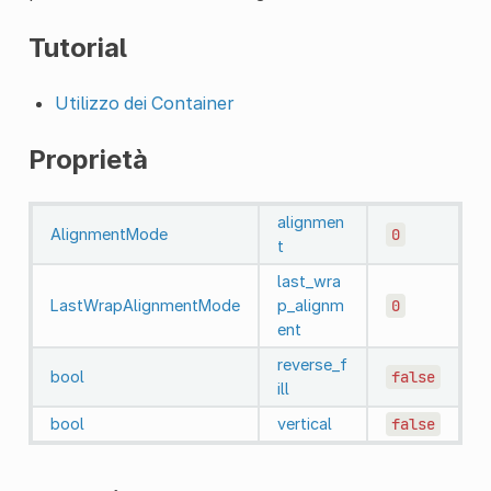
Tutorial
Utilizzo dei Container
Proprietà
alignmen
AlignmentMode
0
t
last_wra
LastWrapAlignmentMode
p_alignm
0
ent
reverse_f
bool
false
ill
bool
vertical
false