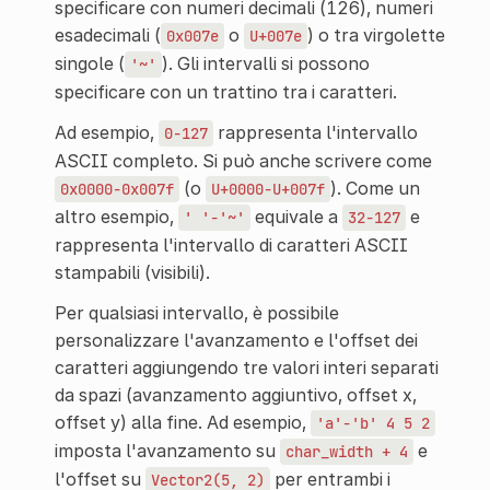
specificare con numeri decimali (126), numeri
esadecimali (
o
) o tra virgolette
0x007e
U+007e
singole (
). Gli intervalli si possono
'~'
specificare con un trattino tra i caratteri.
Ad esempio,
rappresenta l'intervallo
0-127
ASCII completo. Si può anche scrivere come
(o
). Come un
0x0000-0x007f
U+0000-U+007f
altro esempio,
equivale a
e
'
'-'~'
32-127
rappresenta l'intervallo di caratteri ASCII
stampabili (visibili).
Per qualsiasi intervallo, è possibile
personalizzare l'avanzamento e l'offset dei
caratteri aggiungendo tre valori interi separati
da spazi (avanzamento aggiuntivo, offset x,
offset y) alla fine. Ad esempio,
'a'-'b'
4
5
2
imposta l'avanzamento su
e
char_width
+
4
l'offset su
per entrambi i
Vector2(5,
2)