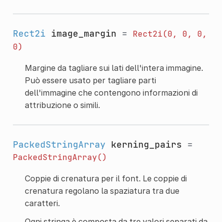
Rect2i
image_margin
=
Rect2i(0,
0,
0,
0)
Margine da tagliare sui lati dell'intera immagine.
Può essere usato per tagliare parti
dell'immagine che contengono informazioni di
attribuzione o simili.
PackedStringArray
kerning_pairs
=
PackedStringArray()
Coppie di crenatura per il font. Le coppie di
crenatura regolano la spaziatura tra due
caratteri.
Ogni stringa è composta da tre valori separati da