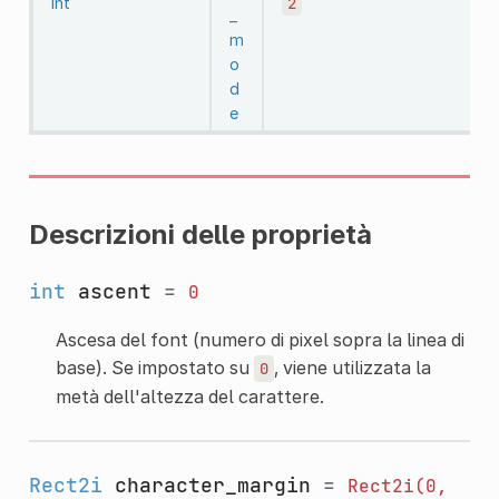
int
2
_
m
o
d
e
Descrizioni delle proprietà
int
ascent
=
0
Ascesa del font (numero di pixel sopra la linea di
base). Se impostato su
, viene utilizzata la
0
metà dell'altezza del carattere.
Rect2i
character_margin
=
Rect2i(0,