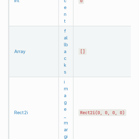
int
c
0
e
n
t
f
al
lb
Array
a
[]
c
k
s
i
m
a
g
e
Rect2i
Rect2i(0,
0,
0,
0)
_
m
ar
gi