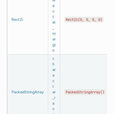
a
c
t
Rect2i
Rect2i(0,
0,
0,
0)
er
_
m
ar
gi
n
c
h
ar
a
c
t
PackedStringArray
er
PackedStringArray()
_r
a
n