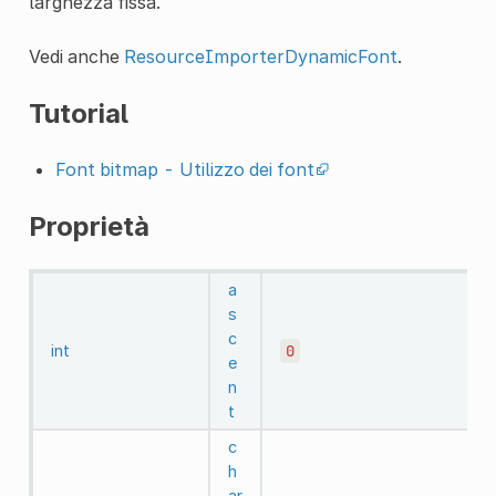
larghezza fissa.
Vedi anche
ResourceImporterDynamicFont
.
Tutorial
Font bitmap - Utilizzo dei font
Proprietà
a
s
c
int
0
e
n
t
c
h
ar