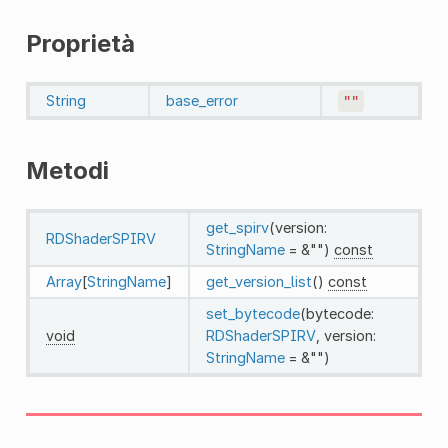
Proprietà
String
base_error
""
Metodi
get_spirv
(version:
RDShaderSPIRV
StringName
= &"")
const
Array
[
StringName
]
get_version_list
()
const
set_bytecode
(bytecode:
void
RDShaderSPIRV
, version:
StringName
= &"")