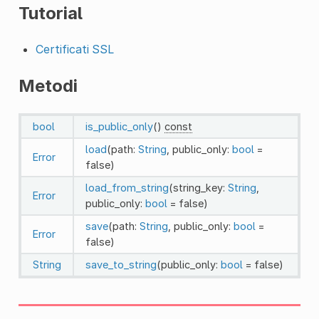
Tutorial
Certificati SSL
Metodi
bool
is_public_only
()
const
load
(path:
String
, public_only:
bool
=
Error
false)
load_from_string
(string_key:
String
,
Error
public_only:
bool
= false)
save
(path:
String
, public_only:
bool
=
Error
false)
String
save_to_string
(public_only:
bool
= false)