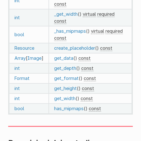
int
const
_get_width
()
virtual
required
int
const
_has_mipmaps
()
virtual
required
bool
const
Resource
create_placeholder
()
const
Array
[
Image
]
get_data
()
const
int
get_depth
()
const
Format
get_format
()
const
int
get_height
()
const
int
get_width
()
const
bool
has_mipmaps
()
const