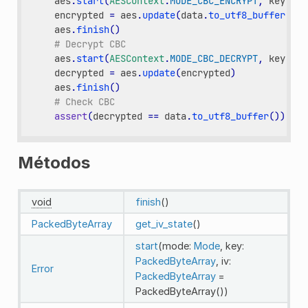
aes
.
start
(
AESContext
.
MODE_CBC_ENCRYPT
,
key
.
to_
encrypted
=
aes
.
update
(
data
.
to_utf8_buffer
())
aes
.
finish
()
# Decrypt CBC
aes
.
start
(
AESContext
.
MODE_CBC_DECRYPT
,
key
.
to_
decrypted
=
aes
.
update
(
encrypted
)
aes
.
finish
()
# Check CBC
assert
(
decrypted
==
data
.
to_utf8_buffer
())
Métodos
void
finish
()
PackedByteArray
get_iv_state
()
start
(mode:
Mode
, key:
PackedByteArray
, iv:
Error
PackedByteArray
=
PackedByteArray())