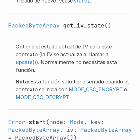
iniciado de nuevo. Véase
start()
.
PackedByteArray
get_iv_state
()
Obtiene el estado actual de IV para este
contexto (la IV se actualiza al llamar a
update()
). Normalmente no necesitas esta
función.
Nota:
Esta función solo tiene sentido cuando el
contexto se inicia con
MODE_CBC_ENCRYPT
o
MODE_CBC_DECRYPT
.
Error
start
(mode:
Mode
, key:
PackedByteArray
, iv:
PackedByteArray
= PackedByteArray())