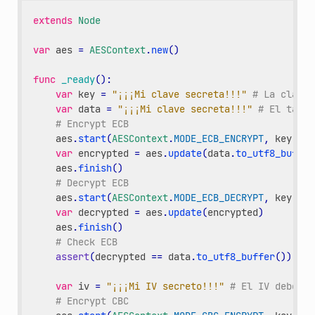
extends
Node
var
aes
=
AESContext
.
new
()
func
_ready
():
var
key
=
"¡¡¡Mi clave secreta!!!"
# La clave 
var
data
=
"¡¡¡Mi clave secreta!!!"
# El tamañ
# Encrypt ECB
aes
.
start
(
AESContext
.
MODE_ECB_ENCRYPT
,
key
.
to_
var
encrypted
=
aes
.
update
(
data
.
to_utf8_buffer
aes
.
finish
()
# Decrypt ECB
aes
.
start
(
AESContext
.
MODE_ECB_DECRYPT
,
key
.
to_
var
decrypted
=
aes
.
update
(
encrypted
)
aes
.
finish
()
# Check ECB
assert
(
decrypted
==
data
.
to_utf8_buffer
())
var
iv
=
"¡¡¡Mi IV secreto!!!"
# El IV debe te
# Encrypt CBC