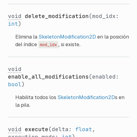
void
delete_modification
(mod_idx:
int
)
Elimina la
SkeletonModification2D
en la posición
del índice
, si existe.
mod_idx
void
enable_all_modifications
(enabled:
bool
)
Habilita todos los
SkeletonModification2D
s en
la pila.
void
execute
(delta:
float
,
execution_mode:
int
)