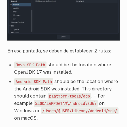
En esa pantalla, se deben de establecer 2 rutas:
should be the location where
Java
SDK
Path
OpenJDK 17 was installed.
should be the location where
Android
SDK
Path
the Android SDK was installed. This directory
should contain
. - For
platform-tools/adb
example
on
%LOCALAPPDATA%\Android\Sdk\
Windows or
/Users/$USER/Library/Android/sdk/
on macOS.