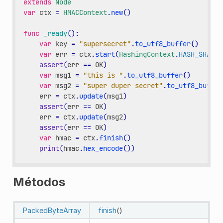
extends
Node
var
ctx
=
HMACContext
.
new
()
func
_ready
():
var
key
=
"supersecret"
.
to_utf8_buffer
()
var
err
=
ctx
.
start
(
HashingContext
.
HASH_SHA256
assert
(
err
==
OK
)
var
msg1
=
"this is "
.
to_utf8_buffer
()
var
msg2
=
"super duper secret"
.
to_utf8_buffer
err
=
ctx
.
update
(
msg1
)
assert
(
err
==
OK
)
err
=
ctx
.
update
(
msg2
)
assert
(
err
==
OK
)
var
hmac
=
ctx
.
finish
()
print
(
hmac
.
hex_encode
())
Métodos
PackedByteArray
finish
()