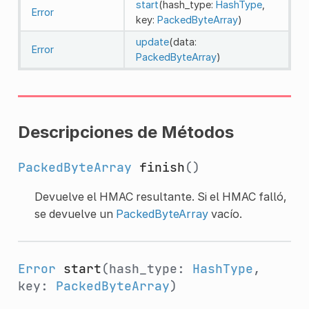
start
(hash_type:
HashType
,
Error
key:
PackedByteArray
)
update
(data:
Error
PackedByteArray
)
Descripciones de Métodos
PackedByteArray
finish
()
Devuelve el HMAC resultante. Si el HMAC falló,
se devuelve un
PackedByteArray
vacío.
Error
start
(hash_type:
HashType
,
key:
PackedByteArray
)