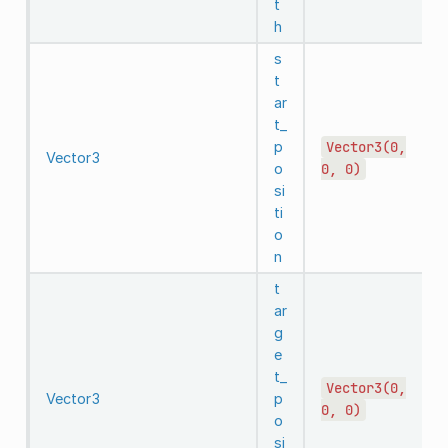
t
h
s
t
ar
t_
p
Vector3(0,
Vector3
o
0,
0)
si
ti
o
n
t
ar
g
e
t_
Vector3(0,
Vector3
p
0,
0)
o
si