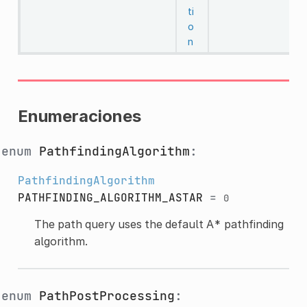
ti
o
n
Enumeraciones
enum
PathfindingAlgorithm
:
PathfindingAlgorithm
PATHFINDING_ALGORITHM_ASTAR
=
0
The path query uses the default A* pathfinding
algorithm.
enum
PathPostProcessing
: