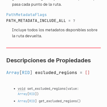
pasa cada punto de la ruta.
PathMetadataFlags
PATH_METADATA_INCLUDE_ALL
=
7
Incluye todos los metadatos disponibles sobre
la ruta devuelta.
Descripciones de Propiedades
Array
[
RID
]
excluded_regions
=
[]
void
set_excluded_regions
(value:
Array
[
RID
])
Array
[
RID
]
get_excluded_regions
()