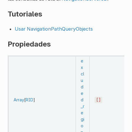
Tutoriales
Usar NavigationPathQueryObjects
Propiedades
e
x
cl
u
d
e
Array
[
RID
]
d
[]
_r
e
gi
o