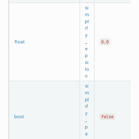
si
m
pl
if
y
float
_
0.0
e
p
si
lo
n
si
m
pl
if
y
bool
false
_
p
a