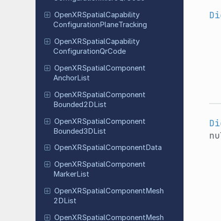
Di
Open
XRSpatial
Capability
Configuration
Plane
Tracking
Open
XRSpatial
Capability
Configuration
Qr
Code
Open
XRSpatial
Component
Anchor
List
Open
XRSpatial
Component
Bounded
2DList
Open
XRSpatial
Component
Di
Bounded
3DList
n
Open
XRSpatial
Component
Data
Open
XRSpatial
Component
Marker
List
Open
XRSpatial
Component
Mesh
2DList
Open
XRSpatial
Component
Mesh