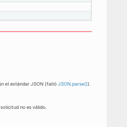
gún el estándar JSON (falló
JSON.parse()
).
olicitud no es válido.