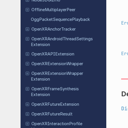
Offline
Multiplayer
Peer
Ogg
Packet
Sequence
Playback
Er
Open
XRAnchor
Tracker
Open
XRAndroid
Thread
Settings
Extension
Er
Open
XRAPIExtension
Open
XRExtension
Wrapper
Open
XRExtension
Wrapper
Extension
Open
XRFrame
Synthesis
D
Extension
Open
XRFuture
Extension
Di
Open
XRFuture
Result
Open
XRInteraction
Profile