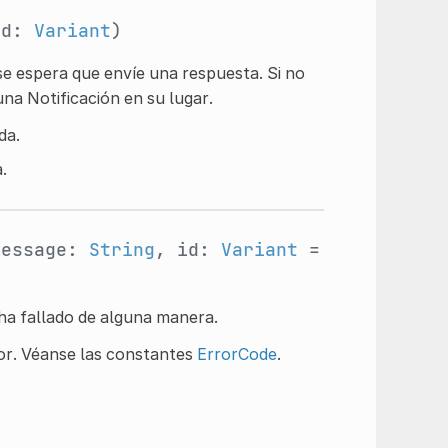
id:
Variant
)
se espera que envíe una respuesta. Si no
na Notificación en su lugar.
da.
.
message:
String
, id:
Variant
=
ha fallado de alguna manera.
ror. Véanse las constantes
ErrorCode
.