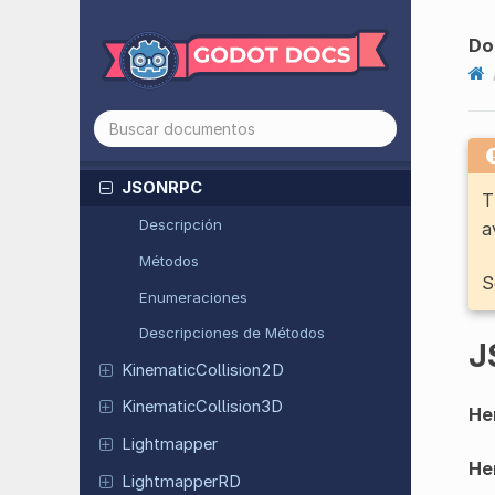
Java
Class
Wrapper
Java
Object
Do
Java
Script
Bridge
Java
Script
Object
JNISingleton
JSONRPC
T
Descripción
a
Métodos
S
Enumeraciones
Descripciones de Métodos
J
Kinematic
Collision
2D
Kinematic
Collision
3D
He
Lightmapper
He
Lightmapper
RD