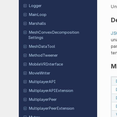
Logger
Un
MainLoop
D
Marshalls
Mesh
Convex
Decomposition
JS
Settings
una
par
Mesh
Data
Tool
ten
Method
Tweener
Mobile
VRInterface
M
Movie
Writer
Multiplayer
API
Multiplayer
APIExtension
Multiplayer
Peer
Multiplayer
Peer
Extension