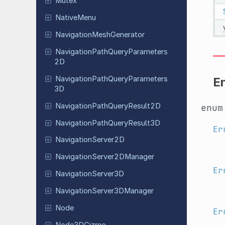
Mutex
Native
Menu
Navigation
Mesh
Generator
Navigation
Path
Query
Parameters
2D
Navigation
Path
Query
Parameters
E
3D
Navigation
Path
Query
Result
2D
enu
Navigation
Path
Query
Result
3D
Er
Navigation
Server
2D
Navigation
Server
2DManager
Er
Navigation
Server
3D
Navigation
Server
3DManager
Node
Er
Node
3DGizmo