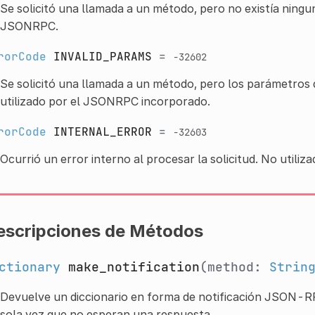
Se solicitó una llamada a un método, pero no existía ning
JSONRPC.
rorCode
INVALID_PARAMS
=
-32602
Se solicitó una llamada a un método, pero los parámetros
utilizado por el JSONRPC incorporado.
rorCode
INTERNAL_ERROR
=
-32603
Ocurrió un error interno al procesar la solicitud. No util
escripciones de Métodos
ctionary
make_notification
(method:
Strin
Devuelve un diccionario en forma de notificación JSON-RP
sola vez que no esperan una respuesta.