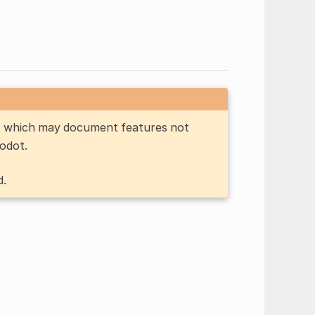
n, which may document features not
Godot.
d.