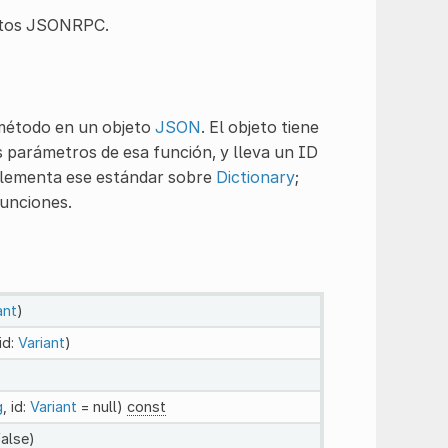
entos JSONRPC.
método en un objeto
JSON
. El objeto tiene
s parámetros de esa función, y lleva un ID
mplementa ese estándar sobre
Dictionary
;
unciones.
ant
)
 id:
Variant
)
g
, id:
Variant
= null)
const
alse)