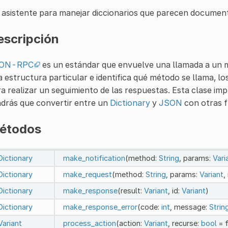
 asistente para manejar diccionarios que parecen docum
escripción
ON-RPC
es un estándar que envuelve una llamada a un 
 estructura particular e identifica qué método se llama, lo
a realizar un seguimiento de las respuestas. Esta clase i
drás que convertir entre un
Dictionary
y
JSON
con otras f
étodos
Dictionary
make_notification
(method:
String
, params:
Vari
Dictionary
make_request
(method:
String
, params:
Variant
,
Dictionary
make_response
(result:
Variant
, id:
Variant
)
Dictionary
make_response_error
(code:
int
, message:
Strin
Variant
process_action
(action:
Variant
, recurse:
bool
= f