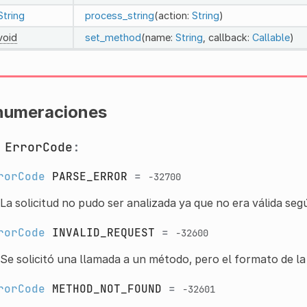
String
process_string
(action:
String
)
void
set_method
(name:
String
, callback:
Callable
)
numeraciones
m
ErrorCode
:
rorCode
PARSE_ERROR
=
-32700
La solicitud no pudo ser analizada ya que no era válida se
rorCode
INVALID_REQUEST
=
-32600
Se solicitó una llamada a un método, pero el formato de la s
rorCode
METHOD_NOT_FOUND
=
-32601