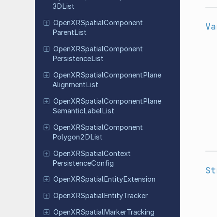
3DList
Open
XRSpatial
Component
Va
Parent
List
Open
XRSpatial
Component
Persistence
List
Open
XRSpatial
Component
Plane
Alignment
List
Open
XRSpatial
Component
Plane
Semantic
Label
List
Open
XRSpatial
Component
Polygon
2DList
Open
XRSpatial
Context
Persistence
Config
St
Open
XRSpatial
Entity
Extension
Open
XRSpatial
Entity
Tracker
Open
XRSpatial
Marker
Tracking