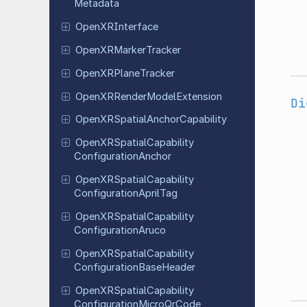
Metadata
Open
XRInterface
Open
XRMarker
Tracker
Open
XRPlane
Tracker
Open
XRRender
Model
Extension
Di
Open
XRSpatial
Anchor
Capability
Open
XRSpatial
Capability
Configuration
Anchor
Open
XRSpatial
Capability
Configuration
April
Tag
Open
XRSpatial
Capability
Configuration
Aruco
Open
XRSpatial
Capability
Configuration
Base
Header
Open
XRSpatial
Capability
Configuration
Micro
Qr
Code