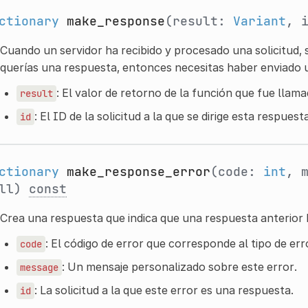
ctionary
make_response
(result:
Variant
, 
Cuando un servidor ha recibido y procesado una solicitud, 
querías una respuesta, entonces necesitas haber enviado u
: El valor de retorno de la función que fue llama
result
: El ID de la solicitud a la que se dirige esta respuesta
id
ctionary
make_response_error
(code:
int
, 
ull)
const
Crea una respuesta que indica que una respuesta anterior 
: El código de error que corresponde al tipo de er
code
: Un mensaje personalizado sobre este error.
message
: La solicitud a la que este error es una respuesta.
id