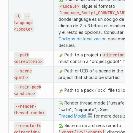
<locale>
sigue el formato
language_Script_COUNTRY_VARIAN
-l
,
--
donde language es un código de
language
idioma de 2 o 3 letras en minúsculas
<locale>
y el resto es opcional. Consultar
Códigos de localización
para más
detalles.
--path
Path to a project (
<directory>
<directorio>
must contain a "project.godot" file).
--scene
Path or UID of a scene in the
<path>
project that should be started.
--main-pack
Path to a pack (.pck) file to load.
<archivo>
Render thread mode ("unsafe",
--render-
"safe", "separate"). See
thread
<modo>
Thread Model
for more details.
--remote-fs
Sistema de archivos remoto
<dirección>
(
<host/IP>[:<port>]
dirección).