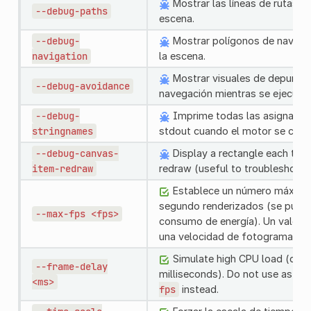
Mostrar las líneas de rutas mi
--debug-paths
escena.
--debug-
Mostrar polígonos de navegac
navigation
la escena.
Mostrar visuales de depuraci
--debug-avoidance
navegación mientras se ejecuta 
--debug-
Imprime todas las asignacio
stringnames
stdout cuando el motor se cierr
--debug-canvas-
Display a rectangle each time
item-redraw
redraw (useful to troubleshoot
Establece un número máximo
segundo renderizados (se puede 
--max-fps
<fps>
consumo de energía). Un valor 
una velocidad de fotogramas ili
Simulate high CPU load (del
--frame-delay
milliseconds). Do not use as a F
<ms>
fps
instead.