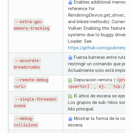
Enables additional memory tr
reference for
RenderingDevice.get_driver_an
--extra-gpu-
and linked methods). Currently 
memory-tracking
Vulkan. Enabling this feature 
systems due to buggy drivers or
Loader. See
https://github.com/godotengin
Fuerza barreras entre rutas d
--accurate-
restringir un comando que provo
breadcrumbs
Actualmente solo está impleme
--remote-debug
Depuración remota (
<proto
<uri>
<puerto>]`
,
ej.
``tcp://12
El árbol de escena se ejecuta
--single-threaded-
Los grupos de sub-hilos son des
scene
hilo principal.
--debug-
Mostrar la forma de la colisió
collisions
escena.