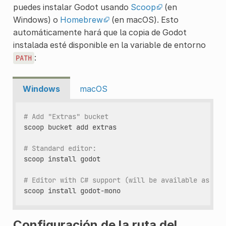
puedes instalar Godot usando
Scoop
(en
Windows) o
Homebrew
(en macOS). Esto
automáticamente hará que la copia de Godot
instalada esté disponible en la variable de entorno
:
PATH
Windows
macOS
# Add "Extras" bucket
scoop
bucket
add
extras

# Standard editor:
scoop
install
godot

# Editor with C# support (will be available as `go
scoop
install
Configuración de la ruta del