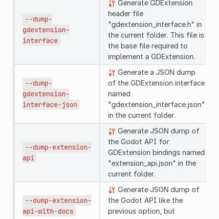
Generate GDExtension
header file
--dump-
"gdextension_interface.h" in
gdextension-
the current folder. This file is
interface
the base file required to
implement a GDExtension.
Generate a JSON dump
--dump-
of the GDExtension interface
gdextension-
named
interface-json
"gdextension_interface.json"
in the current folder.
Generate JSON dump of
the Godot API for
--dump-extension-
GDExtension bindings named
api
"extension_api.json" in the
current folder.
Generate JSON dump of
--dump-extension-
the Godot API like the
api-with-docs
previous option, but