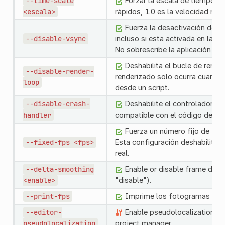
--time-scale
Forzar la escala de tiempo (l
<escala>
rápidos, 1.0 es la velocidad nor
Fuerza la desactivación de la 
--disable-vsync
incluso si esta activada en la c
No sobrescribe la aplicación del 
Deshabilita el bucle de rende
--disable-render-
renderizado solo ocurra cuando 
loop
desde un script.
--disable-crash-
Deshabilite el controlador de
handler
compatible con el código de la 
Fuerza un número fijo de fo
--fixed-fps
<fps>
Esta configuración deshabilita l
real.
--delta-smoothing
Enable or disable frame delt
<enable>
"disable").
--print-fps
Imprime los fotogramas por 
--editor-
Enable pseudolocalization for
pseudolocalization
project manager.