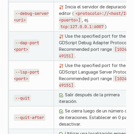
Inicia el servidor de depuración de
--debug-server
editor (
<protocolo>://<host/IP>[
<uri>
<puerto>]
, ej.
tcp:127.0.0.1:6007
)
Use the specified port for the
--dap-port
GDScript Debug Adapter Protocol.
<port>
Recommended port range
[1024,
49151]
.
Use the specified port for the
--lsp-port
GDScript Language Server Protocol.
<port>
Recommended port range
[1024,
49151]
.
Salir después de la primera
--quit
iteración.
Se cierra luego de un número dad
--quit-after
de iteraciones. Establecer en 0 para
desactivar.
Utilizar una localización específica