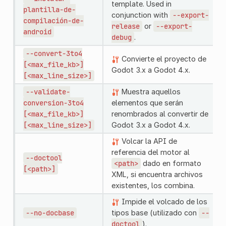
template. Used in
plantilla-de-
conjunction with
--export-
compilación-de-
release
or
--export-
android
debug
.
--convert-3to4
Convierte el proyecto de
[<max_file_kb>]
Godot 3.x a Godot 4.x.
[<max_line_size>]
--validate-
Muestra aquellos
conversion-3to4
elementos que serán
[<max_file_kb>]
renombrados al convertir de
[<max_line_size>]
Godot 3.x a Godot 4.x.
Volcar la API de
referencia del motor al
--doctool
<path>
dado en formato
[<path>]
XML, si encuentra archivos
existentes, los combina.
Impide el volcado de los
--no-docbase
tipos base (utilizado con
--
doctool
).