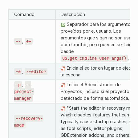
Comando
Descripción
Separador para los argumentos
proveídos por el usuario. Los
argumentos que sigan no son usado
--
,
++
por el motor, pero pueden ser leídos
desde
OS.get_cmdline_user_args()
.
Inicia el editor en lugar de ejecuta
-e
,
--editor
la escena.
-p
,
--
Inicia el Administrador de
project-
Proyectos, incluso si el proyecto es
manager
detectado de forma automática.
"Start the editor in recovery mode
which disables features that can
--recovery-
typically cause startup crashes, suc
mode
as tool scripts, editor plugins,
GDExtension addons, and others.