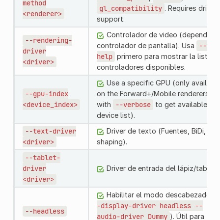
method
gl_compatibility
. Requires driver
<renderer>
support.
Controlador de video (depende de
--rendering-
controlador de pantalla). Usa
--
driver
help
primero para mostrar la lista d
<driver>
controladores disponibles.
Use a specific GPU (only availabl
--gpu-index
on the Forward+/Mobile renderers; ru
<device_index>
with
--verbose
to get available
device list).
--text-driver
Driver de texto (Fuentes, BiDi,
<driver>
shaping).
--tablet-
driver
Driver de entrada del lápiz/tableta
<driver>
Habilitar el modo descabezado (
-display-driver
headless
--
--headless
audio-driver
Dummy
). Útil para