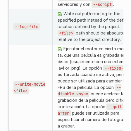
servidores y con
--script
.
Write output/error log to the
specified path instead of the defaul
--log-file
location defined by the project.
<file>
path should be absolute or
relative to the project directory.
Ejecutar el motor en cierto modo
tal que una película es grabada en
disco (usualmente con una extensió
.avi or .png). La opción
--fixed-fps
es forzada cuando se activa, pero
puede ser utilizada para cambiar los
--write-movie
FPS de la película. La opción
--
<file>
disable-vsync
puede acelerar la
grabación de la película pero dificult
la interacción. La opción
--quit-
after
puede ser utilizada para
especificar el número de fotograma
a grabar.