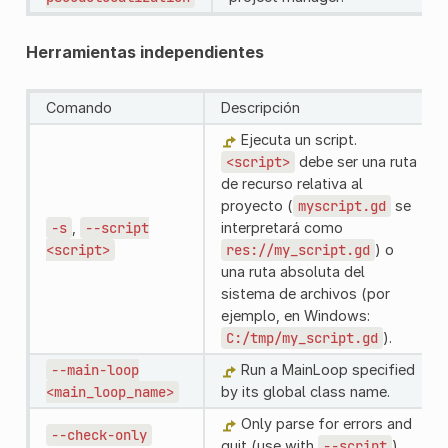
Herramientas independientes
Comando
Descripción
Ejecuta un script.
<script>
debe ser una ruta
de recurso relativa al
proyecto (
myscript.gd
se
-s
,
--script
interpretará como
<script>
res://my_script.gd
) o
una ruta absoluta del
sistema de archivos (por
ejemplo, en Windows:
C:/tmp/my_script.gd
).
--main-loop
Run a MainLoop specified
<main_loop_name>
by its global class name.
Only parse for errors and
--check-only
quit (use with
--script
).